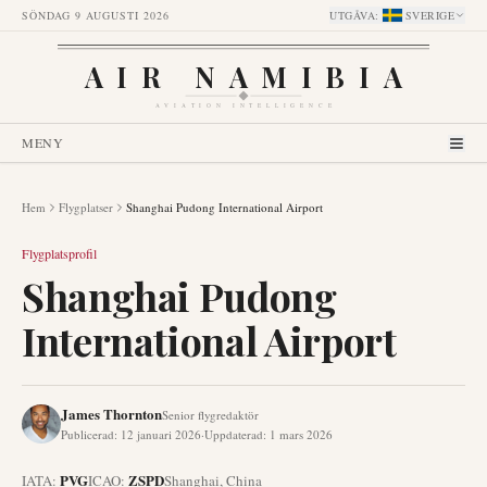
SÖNDAG 9 AUGUSTI 2026
UTGÅVA
:
SVERIGE
AIR NAMIBIA
AVIATION INTELLIGENCE
MENY
Hem
Flygplatser
Shanghai Pudong International Airport
Flygplatsprofil
Shanghai Pudong
International Airport
James Thornton
Senior flygredaktör
Publicerad
:
12 januari 2026
·
Uppdaterad
:
1 mars 2026
PVG
ZSPD
IATA:
ICAO:
Shanghai
,
China