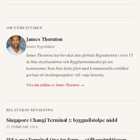
OM FÖRFATTAREN
James Thornton
Senior flygredaktör
James Thornton har bevakat den globala flygindustrin i över 15
år, från styrelsemöten och flygplatsterminaler på sex
kontinenter. Som före detta pilot med kommersiella certifikat
ger han ett insiderperspektiv till varje historia.
Visa alla artiklar av
James Thornton
→
RELATERAD BEVAKNING
Singapore Changi Terminal 5: byggmilstolpe nådd
22 FEBRUARI 2026
JFK:s nya Terminal One tar form — stålkonstruktionen