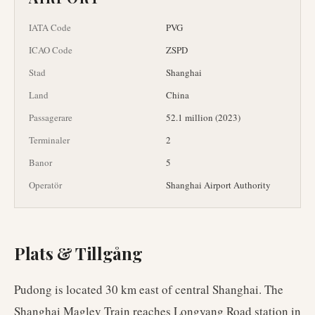
IATA Code
PVG
ICAO Code
ZSPD
Stad
Shanghai
Land
China
Passagerare
52.1 million (2023)
Terminaler
2
Banor
5
Operatör
Shanghai Airport Authority
Plats & Tillgång
Pudong is located 30 km east of central Shanghai. The
Shanghai Maglev Train reaches Longyang Road station in