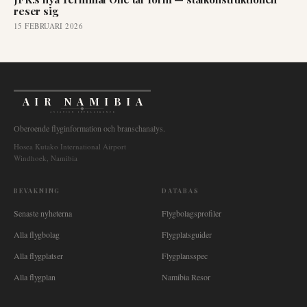
reser sig
15 FEBRUARI 2026
AIR NAMIBIA
AVIATION INTELLIGENCE
Oberoende flyginformation och branschanalys.
Hosea Kutako International Airport
Windhoek, Namibia
BEVAKNING
DATABAS
Senaste nyheterna
Flygbolagsprofiler
Alla flygbolag
Flygplatsguider
Alla flygplatser
Flygplansspec
Alla flygplan
Namibia Resor