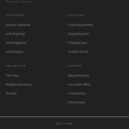
Windhoek, Namibia
BEVAKNING
DATABAS
Senaste nyheterna
Flygbolagsprofiler
Alla flygbolag
Flygplatsguider
Alla flygplatser
Flygplansspec
Alla flygplan
Namibia Resor
REDAKTION
JURIDIK
Vårt team
Integritetspolicy
Redaktionell policy
Användarvillkor
Kontakt
Cookiepolicy
Friskrivning
EDITIONS