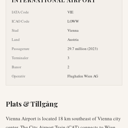
IATA Code
VIE
ICAO Code
LOWW
Stad
Vienna
Land
Austria
Passagerare
29.7 million (2023)
Terminaler
3
Banor
2
Operatör
Flughafen Wien AG
Plats & Tillgång
Vienna Airport is located 18 km southeast of Vienna city
center. The City Airport Train (CAT) connects to Wien