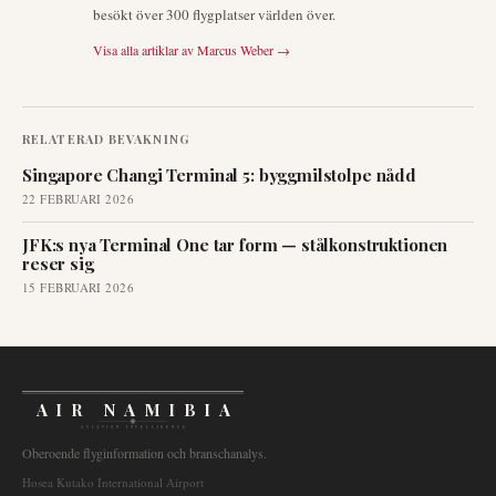
besökt över 300 flygplatser världen över.
Visa alla artiklar av
Marcus Weber
→
RELATERAD BEVAKNING
Singapore Changi Terminal 5: byggmilstolpe nådd
22 FEBRUARI 2026
JFK:s nya Terminal One tar form — stålkonstruktionen
reser sig
15 FEBRUARI 2026
AIR NAMIBIA
AVIATION INTELLIGENCE
Oberoende flyginformation och branschanalys.
Hosea Kutako International Airport