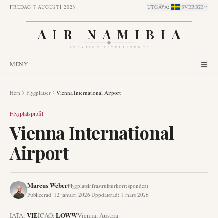
FREDAG 7 AUGUSTI 2026
UTGÅVA
:
SVERIGE
AIR NAMIBIA
AVIATION INTELLIGENCE
MENY
Hem
Flygplatser
Vienna International Airport
Flygplatsprofil
Vienna International
Airport
Marcus Weber
Flygplatsinfrastrukturkorrespondent
Publicerad
:
12 januari 2026
·
Uppdaterad
:
1 mars 2026
VIE
LOWW
IATA:
ICAO:
Vienna
,
Austria