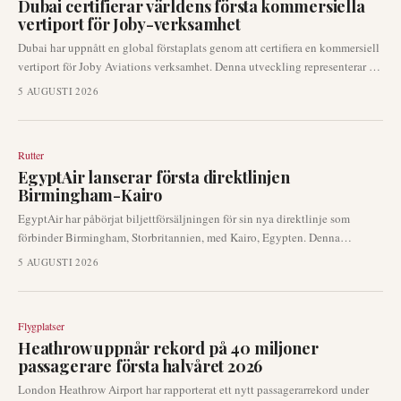
Dubai certifierar världens första kommersiella
vertiport för Joby-verksamhet
Dubai har uppnått en global förstaplats genom att certifiera en kommersiell
vertiport för Joby Aviations verksamhet. Denna utveckling representerar ett
avgörande steg framåt för den avancerade flygmobilitetssektorn, och flyttar
5 AUGUSTI 2026
infrastrukturen för flygtaxi från planering till certifierad operativ beredskap.
Certifieringen förväntas påskynda lanseringen av flygtaxitjänster i
Gulfregionen.
Rutter
EgyptAir lanserar första direktlinjen
Birmingham-Kairo
EgyptAir har påbörjat biljettförsäljningen för sin nya direktlinje som
förbinder Birmingham, Storbritannien, med Kairo, Egypten. Denna
utveckling markerar den första direkta flygförbindelsen mellan de två
5 AUGUSTI 2026
städerna och representerar en anmärkningsvärd expansion i flygbolagets
nätverk, som även inkluderar tillägget av Zanzibar som en ny destination.
Flygplatser
Heathrow uppnår rekord på 40 miljoner
passagerare första halvåret 2026
London Heathrow Airport har rapporterat ett nytt passagerarrekord under