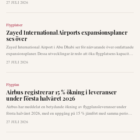
översynen av Terminal 2. Denna utveckling kommer att direkt påverka
27 JULI 2026
Qantas internationella verksamhet, passagerarkapacitet och långsiktiga
tillväxtstrategier vid en av Australiens främsta internationella portar.
Flygplatser
Zayed International Airports expansionsplaner
ses över
Zayed International Airport i Abu Dhabi ser för närvarande över omfattande
expansionsplaner. Dessa utvecklingar är redo att öka flygplatsens kapacitet
och stärka dess roll som ett kritiskt flygnav i Mellanöstern. Formella
27 JULI 2026
meddelanden förväntas snart i takt med att planeringen fortskrider.
Flygplan
Airbus registrerar 15 % ökning i leveranser
under första halvåret 2026
Airbus har meddelat en betydande ökning av flygplansleveranser under
första halvåret 2026, med en uppgång på 15 % jämfört med samma period
föregående år. Den europeiska flygplanstillverkaren levererade totalt 351
27 JULI 2026
flygplan, vilket signalerar en fortsatt återhämtning i dess
produktionskapacitet. Denna utveckling är avgörande för flygbolag och
uthyrare då den påverkar flottutbyggnad och operativ planering.