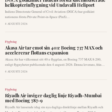
DGCA godkänner Indiens första satellitbaserade
helikopterinflygning vid Undavalli Heliport
Indiens Directorate General of Civil Aviation (DGCA) har godkänt
nationens första Private Point-in-Space (PinS)
instrumentinflygningsprocedur för helikoptrar. Denna betydande
4 AUGUSTI 2026
utveckling vid Undavalli Heliport möjliggör för rotorflygplan att utföra
landningar med satellitbaserad navigering, vilket eliminerar behovet av
traditionellt radarstöd.
Flygbolag
Akasa Air tar emot sin 40:e Boeing 737 MAX och
accelererar flottans expansion
Akasa Air har välkomnat sitt 40:e flygplan, en Boeing 737 MAX 8-200,
enligt flygnyheter publicerade den 4 augusti 2026. Denna leverans, från
Seattle till Bengaluru, understryker flygbolagets fortsatta flottatillväxt och
4 AUGUSTI 2026
aggressiva expansionstakt på den konkurrensutsatta indiska marknaden.
Flygbolag
Riyadh Air inviger daglig linje Riyadh-Mumbai
med Boeing 787-9
Riyadh Air lanserade idag sin nya dagliga direktlinje mellan Riyadh och