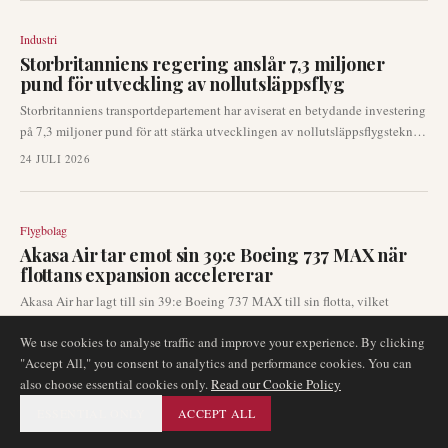
Farnborough Airshow. Detta potentiella förvärv signalerar ett fortsatt fokus
på utveckling av långdistansflottan för flygbolaget.
Industri
Storbritanniens regering anslår 7,3 miljoner
pund för utveckling av nollutsläppsflyg
Storbritanniens transportdepartement har aviserat en betydande investering
på 7,3 miljoner pund för att stärka utvecklingen av nollutsläppsflygsteknik.
Denna finansiering, som fördelas mellan åtta innovativa brittiska företag,
24 JULI 2026
syftar till att påskynda provflygningar för eldrivna flygplan, flygtaxis och
vätgasdrivna flygplan över hela Storbritannien.
Flygbolag
Akasa Air tar emot sin 39:e Boeing 737 MAX när
flottans expansion accelererar
Akasa Air har lagt till sin 39:e Boeing 737 MAX till sin flotta, vilket
understryker den indiska lågprisflygbolagets fortsatta expansion. Det nya
We use cookies to analyse traffic and improve your experience. By clicking
flygplanet, registrerat VT-YBP, genomförde sin leveransflygning från Seattle
24 JULI 2026
"Accept All," you consent to analytics and performance cookies. You can
till Bengaluru. Denna utveckling signalerar en fortsatt kapacitetstillväxt på
also choose essential cookies only.
Read our Cookie Policy
Indiens inhemska flygmarknad och en ihållande efterfrågan på leveranser
av smalbyggda flygplan.
ESSENTIAL ONLY
ACCEPT ALL
Flygplan
FAA indikerar att certifiering av Boeing 737 MAX