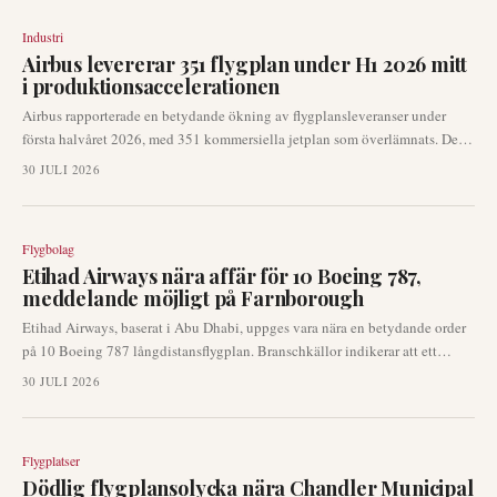
och Afrika.
Industri
Airbus levererar 351 flygplan under H1 2026 mitt
i produktionsaccelerationen
Airbus rapporterade en betydande ökning av flygplansleveranser under
första halvåret 2026, med 351 kommersiella jetplan som överlämnats. Detta
motsvarar en ökning med 15 % jämfört med samma period 2025, drivet av
30 JULI 2026
en stark prestation i juni med 89 leveranser. Den europeiska
flygplanstillverkaren är nu under ökat tryck för att ytterligare accelerera
sina produktionstakter för att uppnå sina helårsmål.
Flygbolag
Etihad Airways nära affär för 10 Boeing 787,
meddelande möjligt på Farnborough
Etihad Airways, baserat i Abu Dhabi, uppges vara nära en betydande order
på 10 Boeing 787 långdistansflygplan. Branschkällor indikerar att ett
tillkännagivande kan göras redan vid den kommande Farnborough
30 JULI 2026
Airshow, vilket belyser flygbolagets fortsatta planer för flottutveckling.
Flygplatser
Dödlig flygplansolycka nära Chandler Municipal