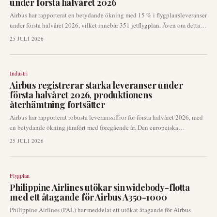
under första halvåret 2026
Airbus har rapporterat en betydande ökning med 15 % i flygplansleveranser
under första halvåret 2026, vilket innebär 351 jetflygplan. Även om detta
tyder på förbättrad produktion, är den europeiska flygplanstillverkaren nu
25 JULI 2026
under ökad press att bibehålla detta momentum för att uppnå sina
ambitiösa leveransmål för hela året. Denna halvtidsuppdatering är en
kritisk indikator för flygindustrin.
Industri
Airbus registrerar starka leveranser under
första halvåret 2026, produktionens
återhämtning fortsätter
Airbus har rapporterat robusta leveranssiffror för första halvåret 2026, med
en betydande ökning jämfört med föregående år. Den europeiska
flygplanstillverkaren levererade 351 flygplan, vilket signalerar en fortsatt
25 JULI 2026
stark återhämtning i produktionskapaciteten. Enbart juni månad såg 89
flygplan levererade och 71 nya beställningar registrerade.
Flygplan
Philippine Airlines utökar sin widebody-flotta
med ett åtagande för Airbus A350-1000
Philippine Airlines (PAL) har meddelat ett utökat åtagande för Airbus