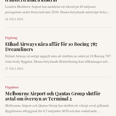
London Heathrow Airport har meddelat ett rekord på 40 miljoner
passagerare under första halvåret 2026. Denna betydande milstolpe belyser
flygplatsens robusta återhämtning och dess avgörande roll som ett globalt
28 JULI 2026
nav för anslutande flyg. Ökningen förstärktes särskilt av en ökning av
transfertrafiken, även mitt i en svagare efterfrågan från Mellanöstern.
Flygbolag
Etihad Airways nära affär för 10 Boeing 787
Dreamliners
Etihad Airways är enligt uppgift nära att slutföra en order på 10 Boeing 787
wide-body flygplan. Denna betydande flottutökning kan tillkännages redan
på denna månads Farnborough Airshow, enligt industrikällor citerade av
27 JULI 2026
Reuters. Affären skulle stärka det Abu Dhabi-baserade flygbolagets
långdistanskapacitet och framtida nätverkstillväxt.
Flygplatser
Melbourne Airport och Qantas Group slutför
avtal om översyn av Terminal 2
Melbourne Airport och Qantas Group har slutfört ett viktigt avtal gällande
flygplatsens utbyggnad för 4,5 miljarder AUD och den omfattande