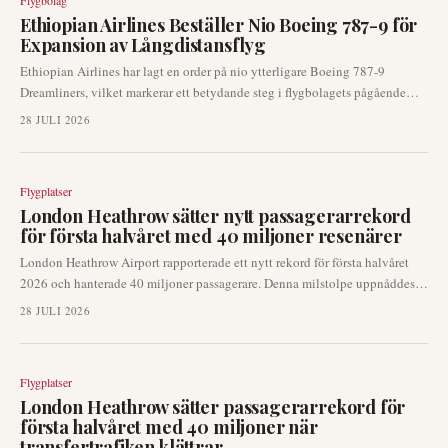
Flygbolag
Ethiopian Airlines Beställer Nio Boeing 787-9 för
Expansion av Långdistansflyg
Ethiopian Airlines har lagt en order på nio ytterligare Boeing 787-9
Dreamliners, vilket markerar ett betydande steg i flygbolagets pågående
modernisering av långdistansflottan och expansion av det
28 JULI 2026
interkontinentala nätverket. Detta nya förvärv kompletterar en betydande
order på 11 Boeing 787 och 20 Boeing 737 MAX som gjordes vid Dubai
Airshow 2023, vilket förstärker Ethiopian Airlines position som Afrikas
Flygplatser
största nätverksflygbolag.
London Heathrow sätter nytt passagerarrekord
för första halvåret med 40 miljoner resenärer
London Heathrow Airport rapporterade ett nytt rekord för första halvåret
2026 och hanterade 40 miljoner passagerare. Denna milstolpe uppnåddes
tillsammans med en anmärkningsvärd ökning på 5,4 % i transferresor,
28 JULI 2026
vilket understryker flygplatsens avgörande roll som ett globalt nav för
anslutningar. Rekordsiffrorna uppnåddes trots en rapporterad mjukare
efterfrågan från Mellanösternmarknaden.
Flygplatser
London Heathrow sätter passagerarrekord för
första halvåret med 40 miljoner när
transfertrafiken klättrar