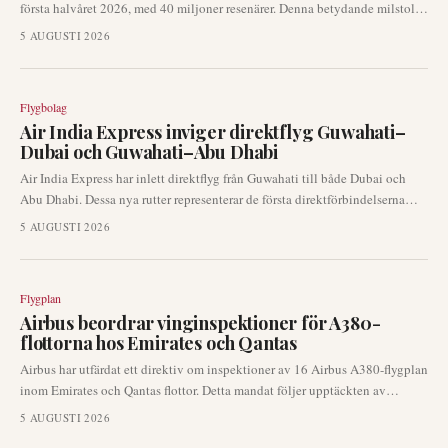
första halvåret 2026, med 40 miljoner resenärer. Denna betydande milstolpe
understryker flygplatsens avgörande roll som ett globalt flygnav och belyser
5 AUGUSTI 2026
den robusta återhämtningen och tillväxten i efterfrågan på internationellt
flygresande.
Flygbolag
Air India Express inviger direktflyg Guwahati–
Dubai och Guwahati–Abu Dhabi
Air India Express har inlett direktflyg från Guwahati till både Dubai och
Abu Dhabi. Dessa nya rutter representerar de första direktförbindelserna
mellan nordöstra Indien och Gulfen, vilket avsevärt förbättrar internationell
5 AUGUSTI 2026
tillgång för regionen.
Flygplan
Airbus beordrar vinginspektioner för A380-
flottorna hos Emirates och Qantas
Airbus har utfärdat ett direktiv om inspektioner av 16 Airbus A380-flygplan
inom Emirates och Qantas flottor. Detta mandat följer upptäckten av
sprickor i vingarna på superjumbon, vilket signalerar en betydande
5 AUGUSTI 2026
utveckling inom flygsäkerhet och underhåll.