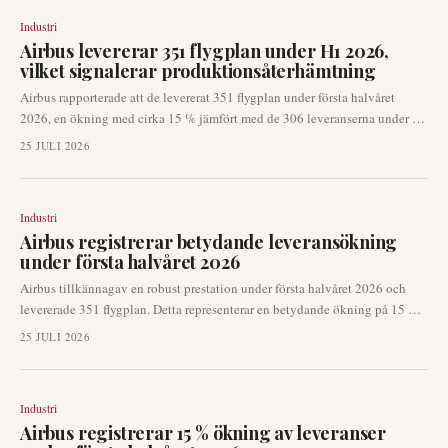
Industri
Airbus levererar 351 flygplan under H1 2026,
vilket signalerar produktionsåterhämtning
Airbus rapporterade att de levererat 351 flygplan under första halvåret
2026, en ökning med cirka 15 % jämfört med de 306 leveranserna under H1
2025. Företaget levererade också 89 jetflygplan i juni, vilket bidrog till en
25 JULI 2026
fortsatt återhämtning i produktionen. Denna prestation är en avgörande
operationell signal, eftersom leveranssiffror återspeglar tillverkningshälsa,
stabilitet i leveranskedjan och kortsiktig kassagenerering för
Industri
flygplanstillverkaren.
Airbus registrerar betydande leveransökning
under första halvåret 2026
Airbus tillkännagav en robust prestation under första halvåret 2026 och
levererade 351 flygplan. Detta representerar en betydande ökning på 15 %
jämfört med samma period 2025, vilket belyser en fortsatt återhämtning i
25 JULI 2026
flygplansproduktionen och en förbättrad leveranskedja för världens största
tillverkare av kommersiella flygplan.
Industri
Airbus registrerar 15 % ökning av leveranser