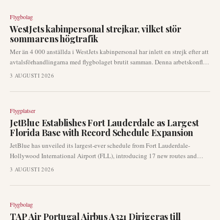
Flygbolag
WestJets kabinpersonal strejkar, vilket stör
sommarens högtrafik
Mer än 4 000 anställda i WestJets kabinpersonal har inlett en strejk efter att
avtalsförhandlingarna med flygbolaget brutit samman. Denna arbetskonflikt
orsakar betydande operativa störningar och kundserviceproblem för
3 AUGUSTI 2026
tusentals passagerare under högsommaren.
Flygplatser
JetBlue Establishes Fort Lauderdale as Largest
Florida Base with Record Schedule Expansion
JetBlue has unveiled its largest-ever schedule from Fort Lauderdale-
Hollywood International Airport (FLL), introducing 17 new routes and
exceeding 200 daily departures. This strategic expansion positions FLL as
3 AUGUSTI 2026
JetBlue's largest Florida operation and a key hub for domestic and
international connections.
Flygbolag
TAP Air Portugal Airbus A321 Dirigeras till