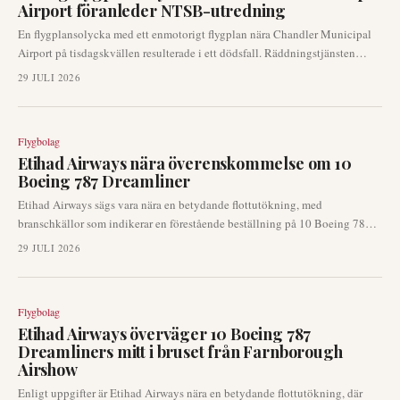
Airport föranleder NTSB-utredning
En flygplansolycka med ett enmotorigt flygplan nära Chandler Municipal
Airport på tisdagskvällen resulterade i ett dödsfall. Räddningstjänsten
ryckte ut till platsen, som befann sig strax efter flygplanets avgång.
29 JULI 2026
National Transportation Safety Board (NTSB) förväntas leda utredningen
av olyckan.
Flygbolag
Etihad Airways nära överenskommelse om 10
Boeing 787 Dreamliner
Etihad Airways sägs vara nära en betydande flottutökning, med
branschkällor som indikerar en förestående beställning på 10 Boeing 787
wide-body flygplan. Ett tillkännagivande angående denna potentiella affär
29 JULI 2026
kan komma redan vid Farnborough Airshow. Denna utveckling markerar ett
viktigt drag för det Abu Dhabi-baserade flygbolaget och har implikationer
för Boeings orderstock.
Flygbolag
Etihad Airways överväger 10 Boeing 787
Dreamliners mitt i bruset från Farnborough
Airshow
Enligt uppgifter är Etihad Airways nära en betydande flottutökning, där