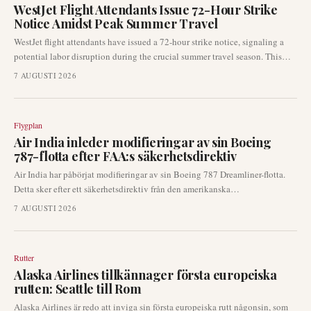
WestJet Flight Attendants Issue 72-Hour Strike
Notice Amidst Peak Summer Travel
WestJet flight attendants have issued a 72-hour strike notice, signaling a
potential labor disruption during the crucial summer travel season. This
development could lead to significant operational challenges for the
7 AUGUSTI 2026
airline, affecting passenger itineraries and flight schedules across its
network.
Flygplan
Air India inleder modifieringar av sin Boeing
787-flotta efter FAA:s säkerhetsdirektiv
Air India har påbörjat modifieringar av sin Boeing 787 Dreamliner-flotta.
Detta sker efter ett säkerhetsdirektiv från den amerikanska
luftfartsmyndigheten FAA (Federal Aviation Administration) som tar upp
7 AUGUSTI 2026
ett potentiellt problem med att dörrhandtag kan lossna från sina
fästpunkter.
Rutter
Alaska Airlines tillkännager första europeiska
rutten: Seattle till Rom
Alaska Airlines är redo att inviga sin första europeiska rutt någonsin, som