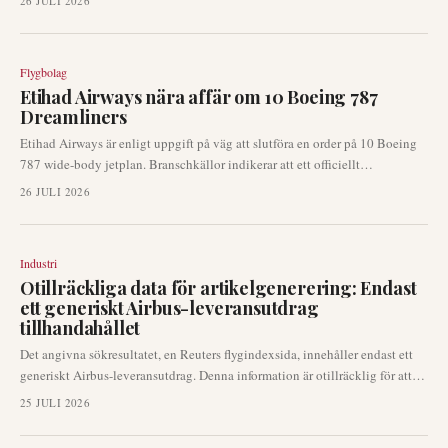
26 JULI 2026
flygplatsstörningar eller händelser dykt upp. Denna sammanfattning ger en
översikt över det aktuella rapporteringslandskapet, och noterar frånvaron
av nya flygplatsfokuserade berättelser.
Flygbolag
Etihad Airways nära affär om 10 Boeing 787
Dreamliners
Etihad Airways är enligt uppgift på väg att slutföra en order på 10 Boeing
787 wide-body jetplan. Branschkällor indikerar att ett officiellt
tillkännagivande kan komma redan under Farnborough Airshow, vilket
26 JULI 2026
markerar en betydande utveckling för det Abu Dhabi-baserade flygbolagets
strategi för långdistansflottan.
Industri
Otillräckliga data för artikelgenerering: Endast
ett generiskt Airbus-leveransutdrag
tillhandahållet
Det angivna sökresultatet, en Reuters flygindexsida, innehåller endast ett
generiskt Airbus-leveransutdrag. Denna information är otillräcklig för att
konstruera en omfattande, faktabaserad och SEO-optimerad
25 JULI 2026
flygnyhetsartikel. För att kunna producera en publicerbar text krävs mer
detaljerat och verifierbart källmaterial.