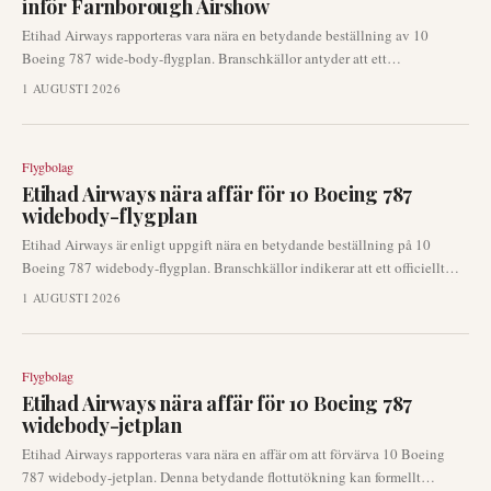
inför Farnborough Airshow
Etihad Airways rapporteras vara nära en betydande beställning av 10
Boeing 787 wide-body-flygplan. Branschkällor antyder att ett
tillkännagivande kan sammanfalla med den kommande Farnborough
1 AUGUSTI 2026
Airshow, vilket belyser fortsatt flottutveckling för det framstående
Gulfbolaget.
Flygbolag
Etihad Airways nära affär för 10 Boeing 787
widebody-flygplan
Etihad Airways är enligt uppgift nära en betydande beställning på 10
Boeing 787 widebody-flygplan. Branschkällor indikerar att ett officiellt
tillkännagivande kan göras så tidigt som vid den kommande Farnborough
1 AUGUSTI 2026
Airshow. Denna potentiella affär belyser flygbolagets fortsatta fokus på
expansion av långdistansflottan.
Flygbolag
Etihad Airways nära affär för 10 Boeing 787
widebody-jetplan
Etihad Airways rapporteras vara nära en affär om att förvärva 10 Boeing
787 widebody-jetplan. Denna betydande flottutökning kan formellt