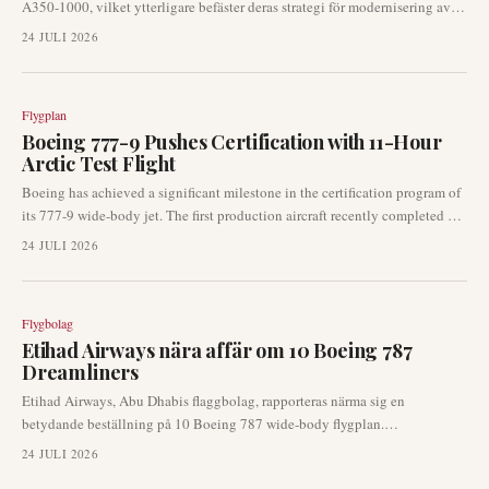
A350-1000, vilket ytterligare befäster deras strategi för modernisering av
långdistansflottan. Detta drag följer en tidigare indikativ order för Boeing
24 JULI 2026
787-10, vilket belyser en dynamisk strategi för deras framtida behov av
widebody-flygplan.
Flygplan
Boeing 777-9 Pushes Certification with 11-Hour
Arctic Test Flight
Boeing has achieved a significant milestone in the certification program of
its 777-9 wide-body jet. The first production aircraft recently completed an
extensive 11-hour test flight, venturing as far north as 85°N latitude. This
24 JULI 2026
demanding endurance flight underscores ongoing progress in the highly
anticipated 777X program.
Flygbolag
Etihad Airways nära affär om 10 Boeing 787
Dreamliners
Etihad Airways, Abu Dhabis flaggbolag, rapporteras närma sig en
betydande beställning på 10 Boeing 787 wide-body flygplan.
Industrikällor som citeras av Reuters antyder att ett officiellt
24 JULI 2026
tillkännagivande kan komma så tidigt som vid den kommande