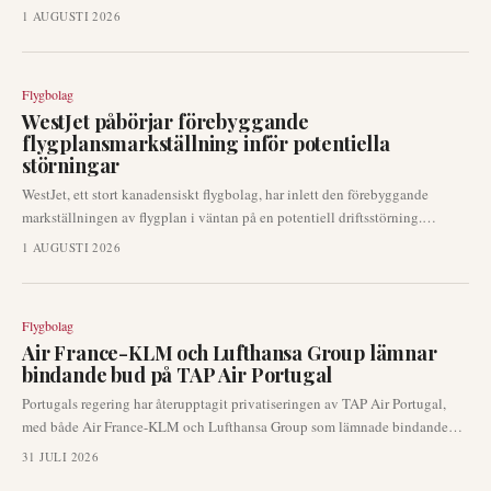
tillkännages redan denna månad på Farnborough Airshow, enligt
1 AUGUSTI 2026
branschkällor. Flytten signalerar fortsatt tillväxt på långdistansflygningar
för det stora Gulfbolaget och kommer att påverka Boeings orderbok.
Flygbolag
WestJet påbörjar förebyggande
flygplansmarkställning inför potentiella
störningar
WestJet, ett stort kanadensiskt flygbolag, har inlett den förebyggande
markställningen av flygplan i väntan på en potentiell driftsstörning.
Flygbolaget erbjuder passagerare med bokningar mellan nu och tisdag
1 AUGUSTI 2026
flexibilitet att avboka eller göra engångsförändringar i sina reseplaner,
vilket signalerar förberedelser för betydande nätverkspåverkan.
Flygbolag
Air France-KLM och Lufthansa Group lämnar
bindande bud på TAP Air Portugal
Portugals regering har återupptagit privatiseringen av TAP Air Portugal,
med både Air France-KLM och Lufthansa Group som lämnade bindande
anbud den 29 juli 2026. Denna utveckling placerar TAP i centrum för en
31 JULI 2026
tuff konkurrens mellan två av Europas största flygbolagsgrupper, med