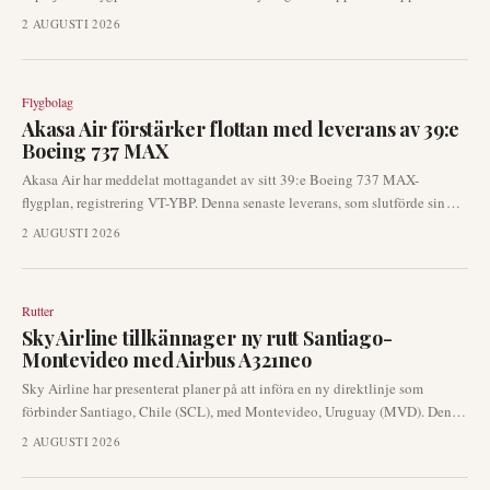
av vingsprickor under rutinmässiga underhållskontroller. Fem av dessa
2 AUGUSTI 2026
flygplan är planerade för omedelbar inspektion, vilket belyser problemets
brådska. Denna utveckling kan leda till betydande operativa justeringar för
flygbolag som använder det ikoniska bredkroppsflygplanet.
Flygbolag
Akasa Air förstärker flottan med leverans av 39:e
Boeing 737 MAX
Akasa Air har meddelat mottagandet av sitt 39:e Boeing 737 MAX-
flygplan, registrering VT-YBP. Denna senaste leverans, som slutförde sin
resa från Seattle till Bengaluru, markerar en viktig milstolpe i flygbolagets
2 AUGUSTI 2026
pågående strategi för flottutökning. Tillägget stärker ytterligare Akasa Airs
operativa kapacitet på den snabbt växande indiska flygmarknaden.
Rutter
Sky Airline tillkännager ny rutt Santiago-
Montevideo med Airbus A321neo
Sky Airline har presenterat planer på att införa en ny direktlinje som
förbinder Santiago, Chile (SCL), med Montevideo, Uruguay (MVD). Denna
internationella expansion är planerad att starta i augusti 2026 och kommer
2 AUGUSTI 2026
att trafikeras med flygplanet Airbus A321neo.