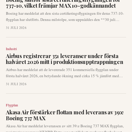
737-10, vilket främjar MAX 10-godkännandet
Boeing har meddelat att den sista certifieringsflygningen för deras 737-10-
flygplan har slutförts. Denna milstolpe, som uppnåddes den **30 juli
2026**, representerar ett avgörande steg mot att erhålla typcertifiering för
31 JULI 2026
den största varianten av 737 MAX-familjen. Utvecklingen är betydelsefull
för flygbolag och uthyrare som väntar på leveranser och klarhet för sin
flottplanering.
Industri
Airbus registrerar 351 leveranser under första
halvåret 2026 mitt i produktionsupptrappningen
Airbus har meddelat att de levererade 351 kommersiella flygplan under
första halvåret 2026, en betydande ökning med cirka 15 % jämfört med
samma period 2025. Denna prestation, som inkluderar 89 leveranser i juni,
31 JULI 2026
tyder på att tillverkaren framgångsrikt navigerar leverantörskedjans
utmaningar och accelererar sin produktion. Dessa siffror är en
nyckelindikator på flygmarknadens hälsa och Airbus operativa effektivitet.
Flygplan
Akasa Air förstärker flottan med leverans av 39:e
Boeing 737 MAX
Akasa Air har meddelat leveransen av sitt 39:e Boeing 737 MAX flygplan,