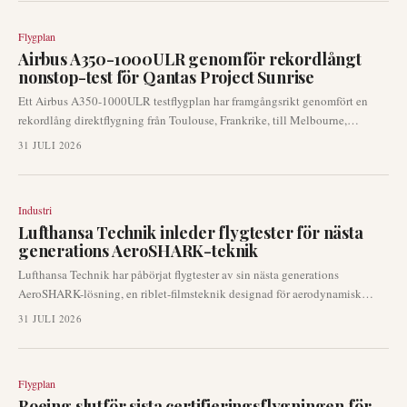
betydande konsekvenser för nätverksstrategi och transatlantisk
uppkoppling.
Flygplan
Airbus A350-1000ULR genomför rekordlångt
nonstop-test för Qantas Project Sunrise
Ett Airbus A350-1000ULR testflygplan har framgångsrikt genomfört en
rekordlång direktflygning från Toulouse, Frankrike, till Melbourne,
Australien. Denna betydande resa genomfördes som en del av Airbus
31 JULI 2026
pågående utvecklingstestning för Qantas ultra-långdistansprogram Project
Sunrise. Prestationen markerar ett avgörande steg i flygindustrins strävan att
etablera nya ultra-långdistansrutter.
Industri
Lufthansa Technik inleder flygtester för nästa
generations AeroSHARK-teknik
Lufthansa Technik har påbörjat flygtester av sin nästa generations
AeroSHARK-lösning, en riblet-filmsteknik designad för aerodynamisk
dragreducering. Dessa tester utförs på ett operativt flygplansflygplan för att
31 JULI 2026
validera den uppdaterade designen under verkliga förhållanden, vilket
möter flygbolagens pågående prioriteringar för bränsleeffektivitet och
utsläppsminskning.
Flygplan
Boeing slutför sista certifieringsflygningen för