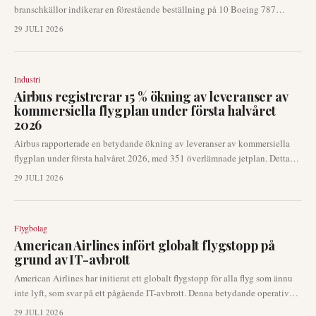
branschkällor indikerar en förestående beställning på 10 Boeing 787
widebody-flygplan. Detta potentiella förvärv kan formellt tillkännages
29 JULI 2026
redan på Farnborough Airshow denna månad, vilket signalerar flygbolagets
fortsatta fokus på långdistanskapacitet och modernisering av flottan.
Flytten understryker den pågående dynamiken på den globala
Industri
flygmarknaden.
Airbus registrerar 15 % ökning av leveranser av
kommersiella flygplan under första halvåret
2026
Airbus rapporterade en betydande ökning av leveranser av kommersiella
flygplan under första halvåret 2026, med 351 överlämnade jetplan. Detta
representerar en ökning med 15 % jämfört med de 306 leveranserna under
29 JULI 2026
samma period 2025, där juni bidrog med 89 flygplan till totalen.
Flygbolag
American Airlines infört globalt flygstopp på
grund av IT-avbrott
American Airlines har initierat ett globalt flygstopp för alla flyg som ännu
inte lyft, som svar på ett pågående IT-avbrott. Denna betydande operativa
störning stoppar avgångar i hela flygbolagets nätverk, vilket skapar
29 JULI 2026