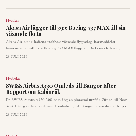
omedelbara konsekvenser för passagerare. Flygbolaget arbetar aktivt med
att lösa problemet.
Flygplan
Akasa Air lägger till 39:e Boeing 737 MAX till sin
växande flotta
Akasa Air, ett av Indiens snabbast växande flygbolag, har meddelat
leveransen av sitt 39:e Boeing 737 MAX-flygplan. Detta nya tillskott,
registrerat VT-YBP, anlände till Bengaluru efter en transatlantisk
28 JULI 2026
leveransflygning från Seattle, vilket understryker flygbolagets
kontinuerliga flotta- och operativa tillväxt.
Flygbolag
SWISS Airbus A330 Omleds till Bangor Efter
Rapport om Kabinrök
En SWISS Airbus A330-300, som flög en planerad tur från Zürich till New
York JFK, gjorde en oplanerad omledning till Bangor International Airport
på måndagen. Omledningen utlöstes av rapporter om rök inne i flygplanets
28 JULI 2026
kabin. Räddningstjänsten var redo när flygplanet landade säkert.