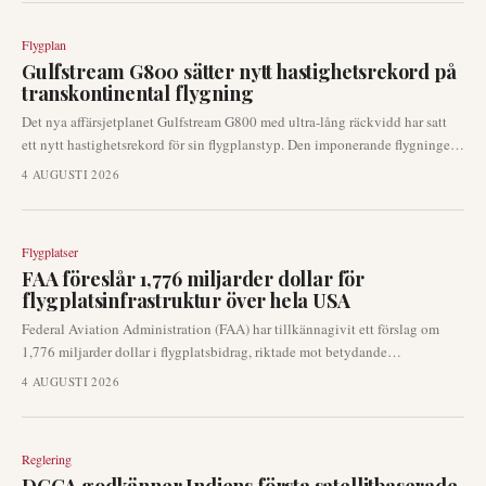
Flygplan
Gulfstream G800 sätter nytt hastighetsrekord på
transkontinental flygning
Det nya affärsjetplanet Gulfstream G800 med ultra-lång räckvidd har satt
ett nytt hastighetsrekord för sin flygplanstyp. Den imponerande flygningen
sträckte sig över 6 640 nautiska mil från Savannah, Georgia, till Riyadh,
4 AUGUSTI 2026
Saudiarabien, på drygt 16 timmar.
Flygplatser
FAA föreslår 1,776 miljarder dollar för
flygplatsinfrastruktur över hela USA
Federal Aviation Administration (FAA) har tillkännagivit ett förslag om
1,776 miljarder dollar i flygplatsbidrag, riktade mot betydande
infrastrukturförbättringar över hela landet. Denna betydande finansiering
4 AUGUSTI 2026
syftar till att förbättra landningsbanor, taxibanor och den övergripande
flygplatssäkerheten, vilket direkt påverkar driftskapaciteten och
effektiviteten vid amerikanska flyganläggningar.
Reglering