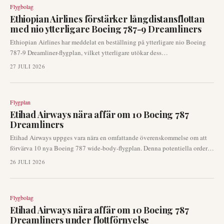
Flygbolag
Ethiopian Airlines förstärker långdistansflottan
med nio ytterligare Boeing 787-9 Dreamliners
Ethiopian Airlines har meddelat en beställning på ytterligare nio Boeing
787-9 Dreamliner-flygplan, vilket ytterligare utökar dess
långdistanskapacitet. Detta senaste förvärv förstärker flygbolagets
27 JULI 2026
strategiska tillväxtplaner och följer en betydande beställning som gjordes
vid Dubai Airshow 2023 på 11 stycken 787:or och 20 stycken 737 MAX-
flygplan.
Flygplan
Etihad Airways nära affär om 10 Boeing 787
Dreamliners
Etihad Airways uppges vara nära en omfattande överenskommelse om att
förvärva 10 nya Boeing 787 wide-body-flygplan. Denna potentiella order
ligger i linje med flygbolagets strategiska initiativ för flottförnyelse och
26 JULI 2026
syftar till att förstärka dess långdistanskapacitet. Ett officiellt
tillkännagivande kan komma redan under den kommande Farnborough
Airshow.
Flygbolag
Etihad Airways nära affär om 10 Boeing 787
Dreamliners under flottförnyelse