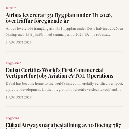
Industri
Airbus levererar 351 flygplan under H1 2026,
överträffar föregående år
Airbus levererade framgångsrikt 351 flygplan under första halvåret 2026, en
ökning med 15% jämfört med samma period 2025. Denna robusta
prestation, som inkluderade 89 leveranser i juni, indikerar en fortsatt
2 AUGUSTI 2026
återhämtning i tillverkarens produktions- och leveranstakt. Siffrorna är en
nyckelindikator för den globala kommersiella flygmarknaden och påverkar
flottplanering och leverantörsutsikter.
Flygplatser
Dubai Certifies World’s First Commercial
Vertiport for Joby Aviation eVTOL Operations
Dubai has become home to the world's first commercially certified vertiport,
a pivotal development for the integration of electric vertical takeoff and
landing (eVTOL) aircraft into urban transportation. This certification
1 AUGUSTI 2026
specifically enables planned operations by Joby Aviation, accelerating the
transition from demonstration flights to commercial air taxi services in a
major global hub.
Flygbolag
Etihad Airways nära beställning av 10 Boeing 787