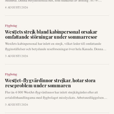
Mumbai. Denna betydelsefulla rutt, som trafikeras av Boeing 787-9-
flygplan, markerar en viktig expansion i flygbolagets internationella
4 AUGUSTI 2026
nätverk och stärker kopplingen mellan Gulfstaterna och Indien.
Flygbolag
WestJets strejk bland kabinpersonal orsakar
omfattande störningar under sommarresor
WestJets kabinpersonal har inlett en strejk, vilket leder till omfattande
flyginställelser och betydande reseförseningar över hela Kanada. Denna
arbetsåtgärd påverkar passagerare under högsäsongen för sommarresor,
3 AUGUSTI 2026
vilket får många att boka om och justera sina reseplaner.
Flygbolag
WestJet-flygvärdinnor strejkar, hotar stora
reseproblem under sommaren
Fler än 4 000 WestJet-flygvärdinnor har inlett strejkåtgärder efter att
avtalsförhandlingarna med flygbolaget misslyckats. Arbetsnedläggelsen
började den 2 augusti 2026, vilket påverkar en av sommarens mest hektiska
3 AUGUSTI 2026
resehelger och leder till utbredda störningar i WestJets nätverk.