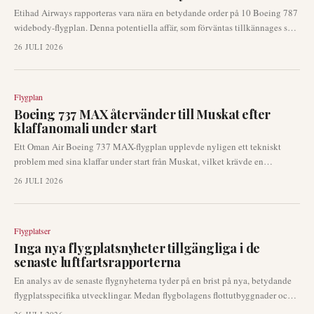
Etihad Airways rapporteras vara nära en betydande order på 10 Boeing 787
widebody-flygplan. Denna potentiella affär, som förväntas tillkännages så
tidigt som på Farnborough Airshow, understryker flygbolagets pågående
26 JULI 2026
strategi för flottförnyelse och fokus på långdistanskapacitet. Nyheterna
följer en period av ökade flygplansleveranser inom branschen.
Flygplan
Boeing 737 MAX återvänder till Muskat efter
klaffanomali under start
Ett Oman Air Boeing 737 MAX-flygplan upplevde nyligen ett tekniskt
problem med sina klaffar under start från Muskat, vilket krävde en
omedelbar återgång till avgångsflygplatsen. Incidenten resulterade inte i
26 JULI 2026
några rapporterade skador och understryker de operativa protokollen som
finns för sådana händelser. Flygmyndigheterna kommer sannolikt att
granska detaljerna kring händelsen.
Flygplatser
Inga nya flygplatsnyheter tillgängliga i de
senaste luftfartsrapporterna
En analys av de senaste flygnyheterna tyder på en brist på nya, betydande
flygplatsspecifika utvecklingar. Medan flygbolagens flottutbyggnader och
flygplansleveranser är framträdande, har inga uppmärksammade