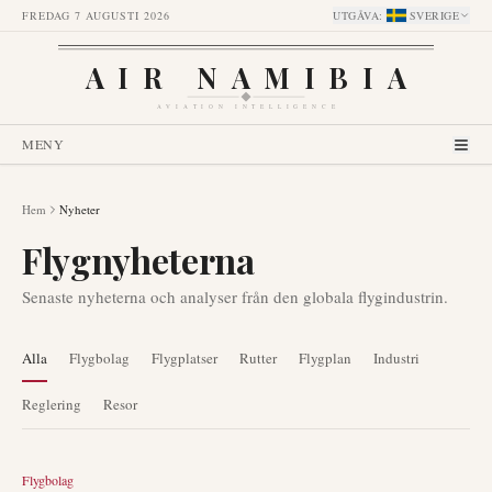
FREDAG 7 AUGUSTI 2026
UTGÅVA
:
SVERIGE
AIR NAMIBIA
AVIATION INTELLIGENCE
MENY
Hem
Nyheter
Flygnyheterna
Senaste nyheterna och analyser från den globala flygindustrin.
Alla
Flygbolag
Flygplatser
Rutter
Flygplan
Industri
Reglering
Resor
Flygbolag