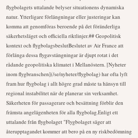
flygbolagets uttalande belyser situationens dynamiska
natur. Ytterligare förlängningar eller justeringar kan
komma att genomföras beroende på det föränderliga
säkerhetsläget och officiella riktlinjer.## Geopolitisk
kontext och flygbolagsbeslutBeslutet av Air France att
förlänga dessa flygavstängningar är djupt rotat i det
rådande geopolitiska klimatet i Mellanöstern. [Nyheter
inom flygbranschen](/se/nyheter/flygbolag) har ofta lyft
fram hur flygbolag i allt högre grad måste ta hänsyn till
regional instabilitet när de planerar sin verksamhet.
Säkerheten för passagerare och besättning förblir den
främsta angelägenheten för alla flygbolag.Enligt ett
uttalande från flygbolaget "Flygbolaget säger att
återupptagandet kommer att bero på en ny riskbedömning