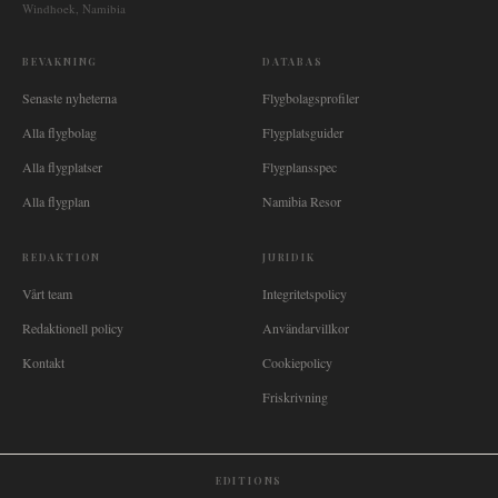
Windhoek, Namibia
BEVAKNING
DATABAS
Senaste nyheterna
Flygbolagsprofiler
Alla flygbolag
Flygplatsguider
Alla flygplatser
Flygplansspec
Alla flygplan
Namibia Resor
REDAKTION
JURIDIK
Vårt team
Integritetspolicy
Redaktionell policy
Användarvillkor
Kontakt
Cookiepolicy
Friskrivning
EDITIONS