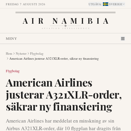
FREDAG 7 AUGUSTI 2026
UTGÅVA
:
SVERIGE
AIR NAMIBIA
AVIATION INTELLIGENCE
MENY
Hem
Nyheter
Flygbolag
American Airlines justerar A321XLR-order, säkrar ny finansiering
Flygbolag
American Airlines
justerar A321XLR-order,
säkrar ny finansiering
American Airlines har meddelat en minskning av sin
Airbus A321XLR-order, där 10 flygplan har dragits från