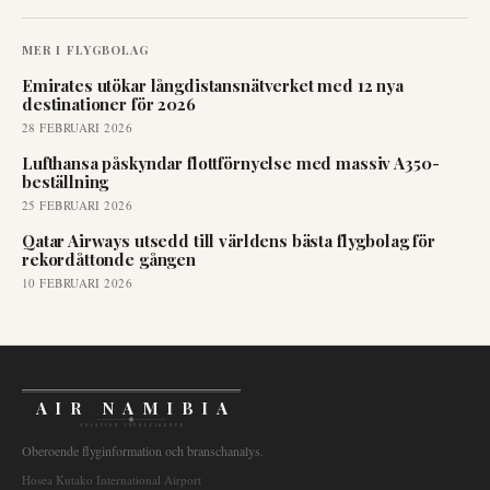
MER I
FLYGBOLAG
Emirates utökar långdistansnätverket med 12 nya
destinationer för 2026
28 FEBRUARI 2026
Lufthansa påskyndar flottförnyelse med massiv A350-
beställning
25 FEBRUARI 2026
Qatar Airways utsedd till världens bästa flygbolag för
rekordåttonde gången
10 FEBRUARI 2026
AIR NAMIBIA
AVIATION INTELLIGENCE
Oberoende flyginformation och branschanalys.
Hosea Kutako International Airport