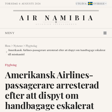
TORSDAG 6 AUGUSTI 2026
UTGÅVA
:
SVERIGE
AIR NAMIBIA
AVIATION INTELLIGENCE
MENY
Hem
Nyheter
Flygbolag
Amerikansk Airlines-passagerare arresterad efter att dispyt om handbagage eskalerat
till misshandel
Flygbolag
Amerikansk Airlines-
passagerare arresterad
efter att dispyt om
handbagage eskalerat