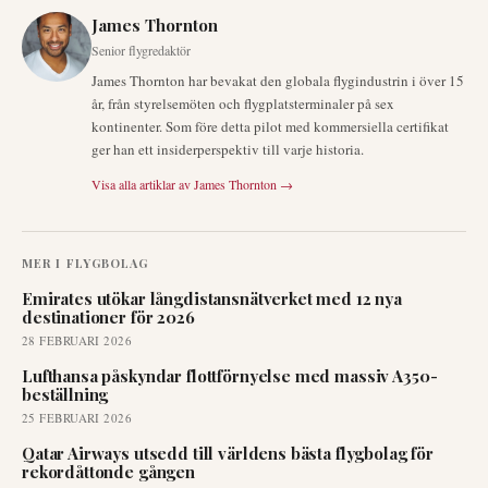
James Thornton
Senior flygredaktör
James Thornton har bevakat den globala flygindustrin i över 15
år, från styrelsemöten och flygplatsterminaler på sex
kontinenter. Som före detta pilot med kommersiella certifikat
ger han ett insiderperspektiv till varje historia.
Visa alla artiklar av
James Thornton
→
MER I
FLYGBOLAG
Emirates utökar långdistansnätverket med 12 nya
destinationer för 2026
28 FEBRUARI 2026
Lufthansa påskyndar flottförnyelse med massiv A350-
beställning
25 FEBRUARI 2026
Qatar Airways utsedd till världens bästa flygbolag för
rekordåttonde gången