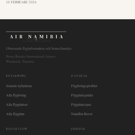
10 FEBRUARI 2026
AIR NAMIBIA
AVIATION INTELLIGENCE
Oberoende flyginformation och branschanalys.
Hosea Kutako International Airport
Windhoek, Namibia
BEVAKNING
DATABAS
Senaste nyheterna
Flygbolagsprofiler
Alla flygbolag
Flygplatsguider
Alla flygplatser
Flygplansspec
Alla flygplan
Namibia Resor
REDAKTION
JURIDIK