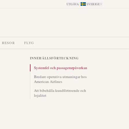
UTGÅVA
:
SVERIGE
A RESOR
FLYG
INNEHÅLLSFÖRTECKNING
Systemfel och passagerarpåverkan
Bredare operativa utmaningar hos
American Airlines
Att bibehålla kundförtroende och
lojalitet