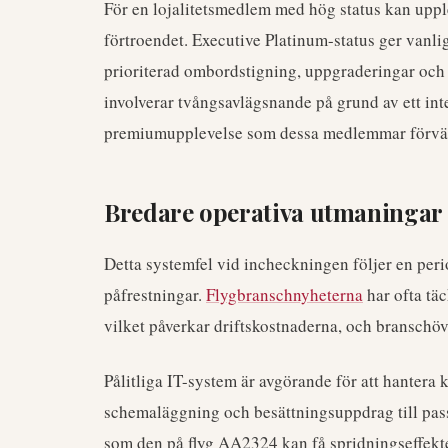
För en lojalitetsmedlem med hög status kan uppl
förtroendet. Executive Platinum-status ger vanli
prioriterad ombordstigning, uppgraderingar och
involverar tvångsavlägsnande på grund av ett inte
premiumupplevelse som dessa medlemmar förvän
Bredare operativa utmaningar 
Detta systemfel vid incheckningen följer en peri
påfrestningar.
Flygbranschnyheterna
har ofta tä
vilket påverkar driftskostnaderna, och bransch
Pålitliga IT-system är avgörande för att hantera
schemaläggning och besättningsuppdrag till passa
som den på flyg AA2324 kan få spridningseffekter