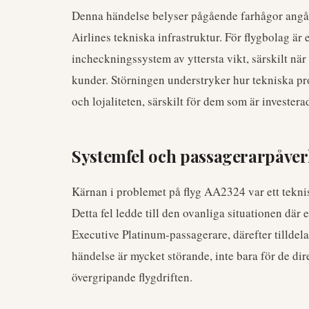
Denna händelse belyser pågående farhågor angåen
Airlines tekniska infrastruktur. För flygbolag är
incheckningssystem av yttersta vikt, särskilt när
kunder. Störningen understryker hur tekniska p
och lojaliteten, särskilt för dem som är investera
Systemfel och passagerarpåve
Kärnan i problemet på flyg AA2324 var ett tekni
Detta fel ledde till den ovanliga situationen där
Executive Platinum-passagerare, därefter tillde
händelse är mycket störande, inte bara för de di
övergripande flygdriften.