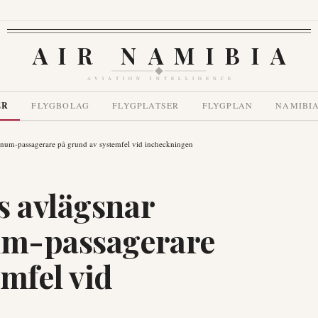
AIR NAMIBIA
AVIATION INTELLIGENCE
ER
FLYGBOLAG
FLYGPLATSER
FLYGPLAN
NAMIBI
tinum-passagerare på grund av systemfel vid incheckningen
s avlägsnar
num-passagerare
mfel vid