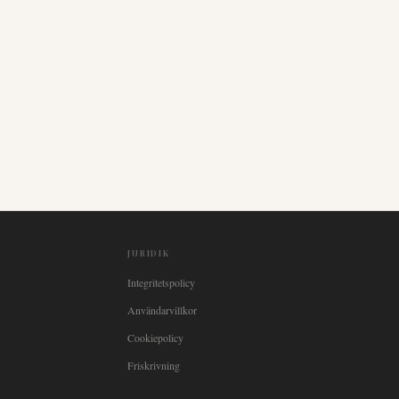
JURIDIK
Integritetspolicy
Användarvillkor
Cookiepolicy
Friskrivning