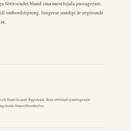
a förtroendet bland sina mest lojala passagerare.
 till ombordstigning, fungerar smidigt är avgörande
se.
k och framväxande flygteknik. Som utbildad rymdingenjör
ngslande branschberättelser.