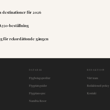
 destinationer för 2026
A350-beställning
lag för rekordåttonde gången
DATABAS
REDAKTION
Flygbolagsprofiler
Vårt team
Flygplatsguider
Redaktionell policy
Flygplansspec
Kontakt
Namibia Resor