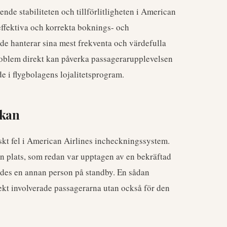
de stabiliteten och tillförlitligheten i American
 effektiva och korrekta boknings- och
 de hanterar sina mest frekventa och värdefulla
roblem direkt kan påverka passagerarupplevelsen
de i flygbolagens lojalitetsprogram.
rkan
skt fel i American Airlines incheckningssystem.
 en plats, som redan var upptagen av en bekräftad
lades en annan person på standby. En sådan
rekt involverade passagerarna utan också för den