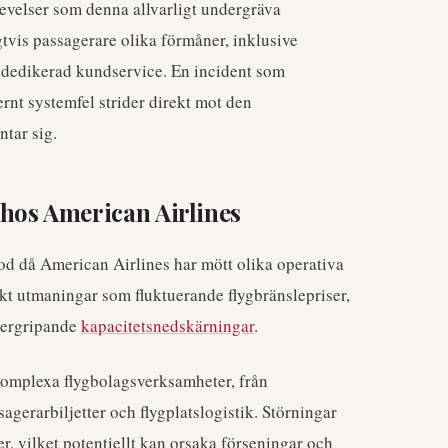
evelser som denna allvarligt undergräva
gtvis passagerare olika förmåner, inklusive
 dedikerad kundservice. En incident som
rnt systemfel strider direkt mot den
tar sig.
hos American Airlines
od då American Airlines har mött olika operativa
ckt utmaningar som fluktuerande flygbränslepriser,
övergripande
kapacitetsnedskärningar
.
 komplexa flygbolagsverksamheter, från
gerarbiljetter och flygplatslogistik. Störningar
, vilket potentiellt kan orsaka förseningar och