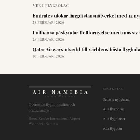
MER I
FLYGBOLAG
Emirates utökar långdistansnätverket med 12 nya
28 FEBRUARI 2026
Lufthansa påskyndar flottförnyelse med massiv 
25 FEBRUARI 2026
Qatar Airways utsedd till världens bästa flygbo
10 FEBRUARI 2026
BEVAKNING
AIR NAMIBIA
AVIATION INTELLIGENCE
Senaste nyheterna
Oberoende flyginformation och
Alla flygbolag
branschanalys.
Hosea Kutako International Airport
Alla flygplatser
Windhoek, Namibia
Alla flygplan