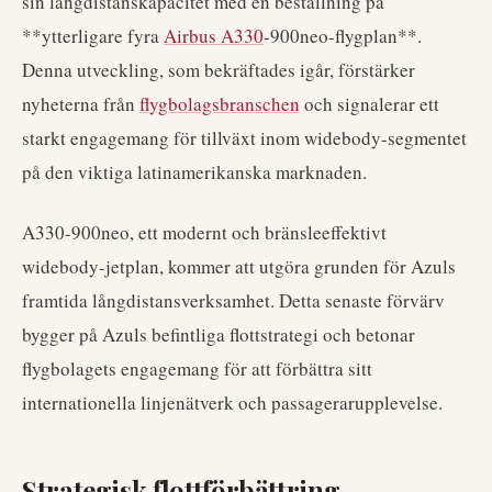
sin långdistanskapacitet med en beställning på
**ytterligare fyra
Airbus A330
-900neo-flygplan**.
Denna utveckling, som bekräftades igår, förstärker
nyheterna från
flygbolagsbranschen
och signalerar ett
starkt engagemang för tillväxt inom widebody-segmentet
på den viktiga latinamerikanska marknaden.
A330-900neo, ett modernt och bränsleeffektivt
widebody-jetplan, kommer att utgöra grunden för Azuls
framtida långdistansverksamhet. Detta senaste förvärv
bygger på Azuls befintliga flottstrategi och betonar
flygbolagets engagemang för att förbättra sitt
internationella linjenätverk och passagerarupplevelse.
Strategisk flottförbättring