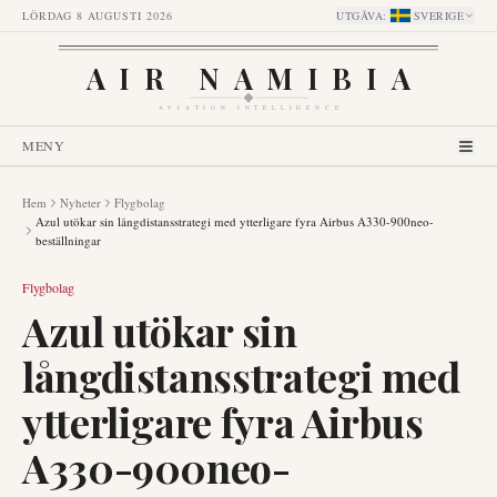
LÖRDAG 8 AUGUSTI 2026
UTGÅVA
:
SVERIGE
AIR NAMIBIA
AVIATION INTELLIGENCE
MENY
Hem
Nyheter
Flygbolag
Azul utökar sin långdistansstrategi med ytterligare fyra Airbus A330-900neo-
beställningar
Flygbolag
Azul utökar sin
långdistansstrategi med
ytterligare fyra Airbus
A330-900neo-