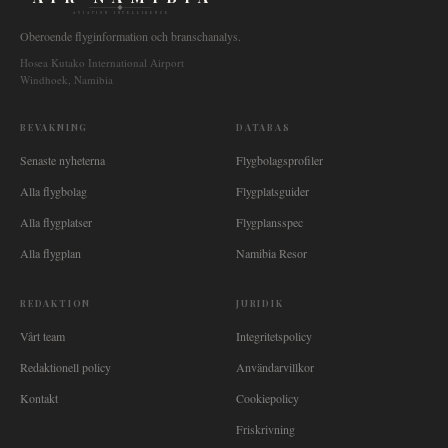
AVIATION INTELLIGENCE
Oberoende flyginformation och branschanalys.
Hosea Kutako International Airport
Windhoek, Namibia
BEVAKNING
DATABAS
Senaste nyheterna
Flygbolagsprofiler
Alla flygbolag
Flygplatsguider
Alla flygplatser
Flygplansspec
Alla flygplan
Namibia Resor
REDAKTION
JURIDIK
Vårt team
Integritetspolicy
Redaktionell policy
Användarvillkor
Kontakt
Cookiepolicy
Friskrivning