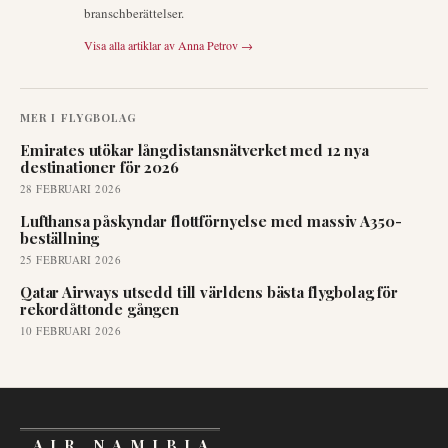
branschberättelser.
Visa alla artiklar av
Anna Petrov
→
MER I
FLYGBOLAG
Emirates utökar långdistansnätverket med 12 nya
destinationer för 2026
28 FEBRUARI 2026
Lufthansa påskyndar flottförnyelse med massiv A350-
beställning
25 FEBRUARI 2026
Qatar Airways utsedd till världens bästa flygbolag för
rekordåttonde gången
10 FEBRUARI 2026
AIR NAMIBIA