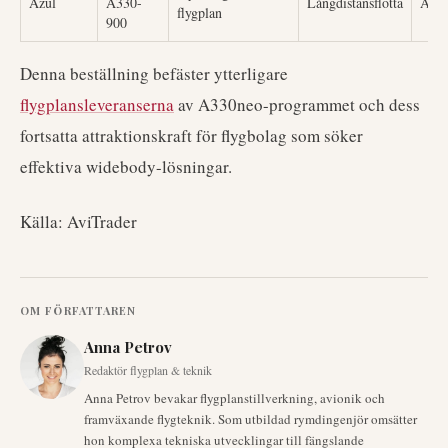
Azul
A330-
Långdistansflotta
AviT
flygplan
900
Denna beställning befäster ytterligare
flygplansleveranserna
av A330neo-programmet och dess
fortsatta attraktionskraft för flygbolag som söker
effektiva widebody-lösningar.
Källa: AviTrader
OM FÖRFATTAREN
Anna Petrov
Redaktör flygplan & teknik
Anna Petrov bevakar flygplanstillverkning, avionik och
framväxande flygteknik. Som utbildad rymdingenjör omsätter
hon komplexa tekniska utvecklingar till fängslande