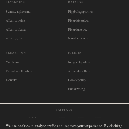
BEVAKNING
DATABAS
Senaste nyheterna
Flygbolagsprofiler
Alla flygbolag
Flygplatsguider
Alla flygplatser
Flygplansspec
Alla flygplan
Namibia Resor
REDAKTION
JURIDIK
Vårt team
Integritetspolicy
Redaktionell policy
Användarvillkor
Kontakt
Cookiepolicy
Friskrivning
EDITIONS
🌐
International
🇬🇧
United Kingdom
🇦🇺
Australia
🇨🇦
Canada
🇳🇿
New Zealand
We use cookies to analyse traffic and improve your experience. By clicking
🇿🇦
South Africa
🇸🇬
Singapore
🇩🇪
Deutschland
🇳🇱
Nederland
🇫🇷
France