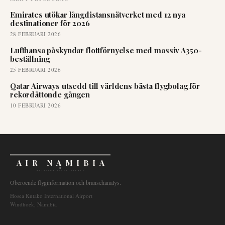
Emirates utökar långdistansnätverket med 12 nya
destinationer för 2026
28 FEBRUARI 2026
Lufthansa påskyndar flottförnyelse med massiv A350-
beställning
25 FEBRUARI 2026
Qatar Airways utsedd till världens bästa flygbolag för
rekordåttonde gången
10 FEBRUARI 2026
AIR NAMIBIA
AVIATION INTELLIGENCE
Oberoende flyginformation och branschanalys.
Hosea Kutako International Airport
Windhoek, Namibia