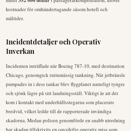
352 000 dollar
minst
i passagerarkompensation, utöver
kostnader för omhändertagande såsom hotell och
måltider.
Incidentdetaljer och Operativ
Inverkan
Incidenten inträffade när Boeing 787-10, med destination
Chicago, genomgick rutinmässig tankning. När jetbränsle
pumpades in i dess tankar blev flygplanet naturligt tyngre
och sjönk lägre på sitt landningsställ. Viktigt är att det
kom i kontakt med underhållsstegarna som placerats
bredvid, vilket ledde till de rapporterade invändiga
skadorna. Medan polisen genomförde en snabb utredning
har skadan tillskrivits en oavsiktlig operativ miss som