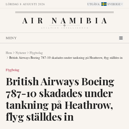
LÖRDAG 8 AUGUSTI 2026
UTGÅVA
:
SVERIGE
AIR NAMIBIA
AVIATION INTELLIGENCE
MENY
Hem
Nyheter
Flygbolag
British Airways Boeing 787-10 skadades under tankning på Heathrow, flyg ställdes in
Flygbolag
British Airways Boeing
787-10 skadades under
tankning på Heathrow,
flyg ställdes in