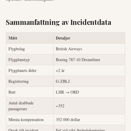
Sammanfattning av Incidentdata
Mått
Detaljer
Flygbolag
British Airways
Flygplanstyp
Boeing 787-10 Dreamliner
Flygplanets ålder
<2 år
Registrering
G-ZBLJ
Rutt
LHR → ORD
Antal drabbade
~352
passagerare
Minsta kompensation
352 000 dollar
Orsak till incident
Fel vid vikt-/bränslehantering