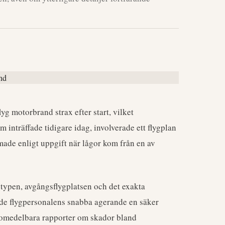
flyg motorbrand strax efter start, vilket
nträffade tidigare idag, involverade ett flygplan
made enligt uppgift när lågor kom från en av
stypen, avgångsflygplatsen och det exakta
llde flygpersonalens snabba agerande en säker
a omedelbara rapporter om skador bland