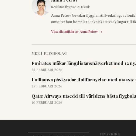
Redaktör flygplan & teknik
Anna Petrov bevakar flygplanstillverkning, avioni
omsätter hon komplexa tekniska utvecklingar till fä
Visa alla artiklar av
Anna Petrov
→
MER I
FLYGBOLAG
Emirates utökar långdistansnätverket med 12 nya
28 FEBRUARI 2026
Lufthansa påskyndar flottförnyelse med massiv 
25 FEBRUARI 2026
Qatar Airways utsedd till världens bästa flygbo
10 FEBRUARI 2026
BEVAKNING