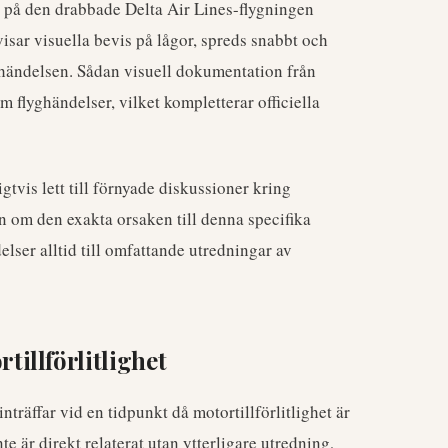
d på den drabbade Delta Air Lines-flygningen
sar visuella bevis på lågor, spreds snabbt och
ändelsen. Sådan visuell dokumentation från
m flyghändelser, vilket kompletterar officiella
tvis lett till förnyade diskussioner kring
n om den exakta orsaken till denna specifika
lser alltid till omfattande utredningar av
illförlitlighet
träffar vid en tidpunkt då motortillförlitlighet är
e är direkt relaterat utan ytterligare utredning,