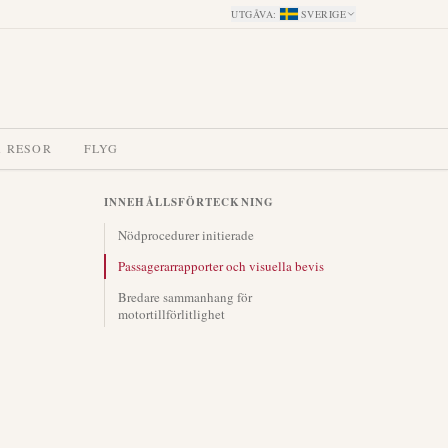
UTGÅVA
:
SVERIGE
A RESOR
FLYG
INNEHÅLLSFÖRTECKNING
Nödprocedurer initierade
Passagerarrapporter och visuella bevis
Bredare sammanhang för
motortillförlitlighet