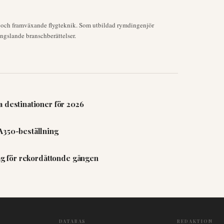
k och framväxande flygteknik. Som utbildad rymdingenjör
ngslande branschberättelser.
 destinationer för 2026
A350-beställning
lag för rekordåttonde gången
DATABAS
REDAKTION