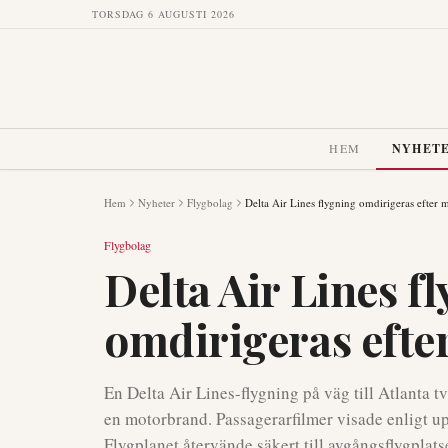
TORSDAG 6 AUGUSTI 2026
HEM
NYHET
Hem
Nyheter
Flygbolag
Delta Air Lines flygning omdirigeras efter
Flygbolag
Delta Air Lines f
omdirigeras eft
En Delta Air Lines-flygning på väg till Atlanta 
en motorbrand. Passagerarfilmer visade enligt up
Flygplanet återvände säkert till avgångsflygplats