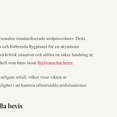
personalen standardiserade nödprocedurer. Detta
n och förbereda flygplanet för en skyndsam
å kritisk situation och utföra en säker landning är
okoll som finns inom
flygbranschnyheter
.
arligare utfall, vilket visar vikten av
ighet i att hantera oförutsedda nödsituationer.
la bevis