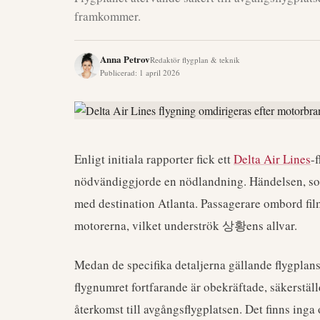
framkommer.
Anna Petrov
Redaktör flygplan & teknik
Publicerad
:
1 april 2026
Enligt initiala rapporter fick ett
Delta Air Lines
-
nödvändiggjorde en nödlandning. Händelsen, som i
med destination Atlanta. Passagerare ombord fil
motorerna, vilket underströk 상황ens allvar.
Medan de specifika detaljerna gällande flygplan
flygnumret fortfarande är obekräftade, säkerstä
återkomst till avgångsflygplatsen. Det finns ing