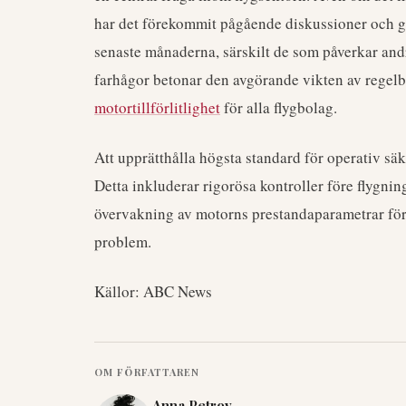
har det förekommit pågående diskussioner och g
senaste månaderna, särskilt de som påverkar and
farhågor betonar den avgörande vikten av rege
motortillförlitlighet
för alla flygbolag.
Att upprätthålla högsta standard för operativ säke
Detta inkluderar rigorösa kontroller före flygni
övervakning av motorns prestandaparametrar för a
problem.
Källor: ABC News
OM FÖRFATTAREN
Anna Petrov