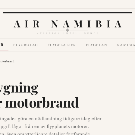
AIR NAMIBIA
AVIATION INTELLIGENCE
ER
FLYGBOLAG
FLYGPLATSER
FLYGPLAN
NAMIBI
 motorbrand
lygning
er motorbrand
tvingades göra en nödlandning tidigare idag efter
pgift lågor från en av flygplanets motorer.
en, även om ytterligare detaljer fortfarande