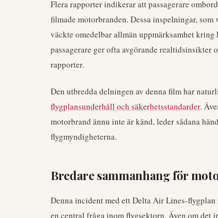
Flera rapporter indikerar att passagerare ombor
filmade motorbranden. Dessa inspelningar, som vi
väckte omedelbar allmän uppmärksamhet kring h
passagerare ger ofta avgörande realtidsinsikter o
rapporter.
Den utbredda delningen av denna film har naturlig
flygplansunderhåll och säkerhetsstandarder
. Äve
motorbrand ännu inte är känd, leder sådana hände
flygmyndigheterna.
Bredare sammanhang för motort
Denna incident med ett Delta Air Lines-flygplan in
en central fråga inom flygsektorn. Även om det int