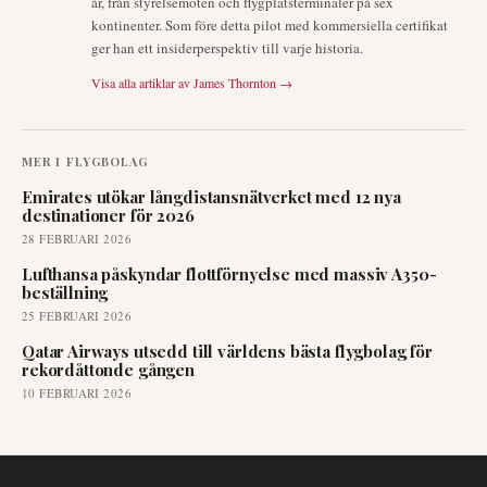
år, från styrelsemöten och flygplatsterminaler på sex
kontinenter. Som före detta pilot med kommersiella certifikat
ger han ett insiderperspektiv till varje historia.
Visa alla artiklar av
James Thornton
→
MER I
FLYGBOLAG
Emirates utökar långdistansnätverket med 12 nya
destinationer för 2026
28 FEBRUARI 2026
Lufthansa påskyndar flottförnyelse med massiv A350-
beställning
25 FEBRUARI 2026
Qatar Airways utsedd till världens bästa flygbolag för
rekordåttonde gången
10 FEBRUARI 2026