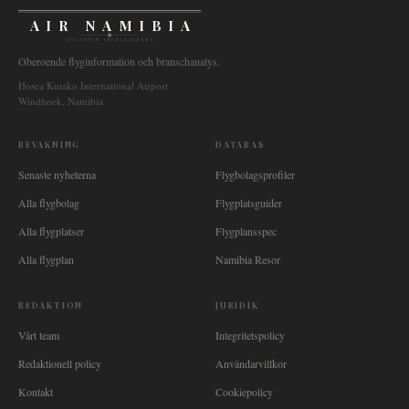
AIR NAMIBIA
AVIATION INTELLIGENCE
Oberoende flyginformation och branschanalys.
Hosea Kutako International Airport
Windhoek, Namibia
BEVAKNING
DATABAS
Senaste nyheterna
Flygbolagsprofiler
Alla flygbolag
Flygplatsguider
Alla flygplatser
Flygplansspec
Alla flygplan
Namibia Resor
REDAKTION
JURIDIK
Vårt team
Integritetspolicy
Redaktionell policy
Användarvillkor
Kontakt
Cookiepolicy