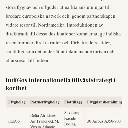
stora flygnav och erbjuder utmärkta anslutningar till
bredare europeiska nätverk och, genom partnerskapen,
vidare resor till Nordamerika. Introduktionen av
direkttrafik till dessa destinationer kommer att ge indiska
resenärer mer direkta rutter och förbättrade restider,
samtidigt som det underlättar inkommande turism och
affärsresor till Indien.
IndiGos internationella tillväxtstrategi i
korthet
Flygbolag
Partnerflygbolag
Flottillägg
Flygplansbeställning
Sex damp-
Delta Air Lines,
leasade
IndiGo
Air France-KLM,
30 Airbus A350-900
Boeing
Virgin Atlantic