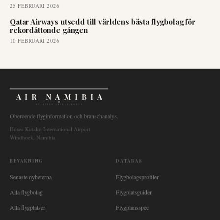
25 FEBRUARI 2026
Qatar Airways utsedd till världens bästa flygbolag för
rekordåttonde gången
10 FEBRUARI 2026
AIR NAMIBIA
AVIATION INTELLIGENCE
Oberoende flyginformation och branschanalys.
Hosea Kutako International Airport
Windhoek, Namibia
BEVAKNING
DATABAS
Senaste nyheterna
Flygbolagsprofiler
Alla flygbolag
Flygplatsguider
Alla flygplatser
Flygplansspec