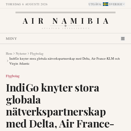
TORSDAG 6 AUGUSTI 2026
UTGÅVA
:
SVERIGE
AIR NAMIBIA
AVIATION INTELLIGENCE
MENY
Hem
Nyheter
Flygbolag
IndiGo knyter stora globala nätverkspartnerskap med Delta, Air France-KLM och
Virgin Atlantic
Flygbolag
IndiGo knyter stora
globala
nätverkspartnerskap
med Delta, Air France-