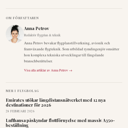
OM FÖRFATTAREN
Anna Petrov
Redaktör flygplan & teknik
Anna Petrov bevakar flygplanstillverkning, avionik och
framväxande flygteknik. Som utbildad rymdingenjör omsätter
hon komplexa tekniska utvecklingar till fängslande
branschberättelser.
Visa alla artiklar av
Anna Petrov
→
MER I
FLYGBOLAG
Emirates utökar långdistansnätverket med 12 nya
destinationer för 2026
28 FEBRUARI 2026
Lufthansa påskyndar flottförnyelse med massiv A350-
beställning