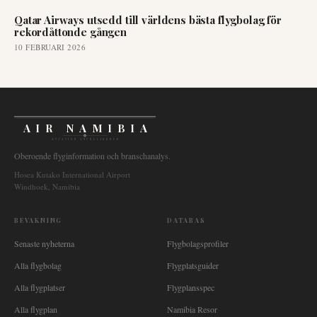
Qatar Airways utsedd till världens bästa flygbolag för
rekordåttonde gången
10 FEBRUARI 2026
AIR NAMIBIA
AVIATION INTELLIGENCE
Oberoende flyginformation och branschanalys.
Hosea Kutako International Airport
Windhoek, Namibia
BEVAKNING
DATABAS
Senaste nyheterna
Flygbolagsprofiler
Alla flygbolag
Flygplatsguider
Alla flygplatser
Flygplansspec
Alla flygplan
Namibia Resor