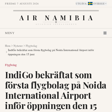
FREDAG 7 AUGUSTI 2026
UTGÅVA
:
SVERIGE
AIR NAMIBIA
AVIATION INTELLIGENCE
MENY
Hem
Nyheter
Flygbolag
IndiGo bekräftat som första flygbolag på Noida International Airport inför
öppningen den 15 juni
Flygbolag
IndiGo bekräftat som
första flygbolag på Noida
International Airport
inför öppningen den 15