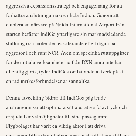
aggressiva expansionsstrategi och engagemang för att
förbättra anslutningarna över hela Indien. Genom att
etablera en närvaro på Noida International Airport från
starten befäster IndiGo ytterligare sin marknadsledande
ställning och möter den eskalerande efterfrågan på
flygresor i och runt NCR. Även om specifika ruttuppgifter
för de initiala verksamheterna från DXN ännu inte har
offentliggjorts, tyder IndiGos omfattande nätverk på att
en rad inrikesförbindelser är sannolika.
Denna utveckling bidrar till IndiGos pågående
ansträngningar att optimera sitt operativa fotavtryck och
erbjuda fler valmöjligheter till sina passagerare.
Flygbolaget har varit en viktig aktör i att driva
passagerartillväxten i Indien, genom att ofta lägga till nya