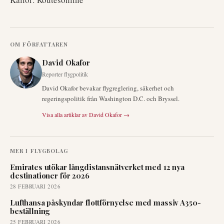
OM FÖRFATTAREN
David Okafor
Reporter flygpolitik
David Okafor bevakar flygreglering, säkerhet och
regeringspolitik från Washington D.C. och Bryssel.
Visa alla artiklar av
David Okafor
→
MER I
FLYGBOLAG
Emirates utökar långdistansnätverket med 12 nya
destinationer för 2026
28 FEBRUARI 2026
Lufthansa påskyndar flottförnyelse med massiv A350-
beställning
25 FEBRUARI 2026