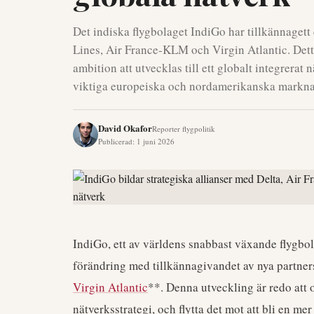
Det indiska flygbolaget IndiGo har tillkännagett
Lines, Air France-KLM och Virgin Atlantic. Dett
ambition att utvecklas till ett globalt integrerat 
viktiga europeiska och nordamerikanska markna
David Okafor
Reporter flygpolitik
Publicerad
:
1 juni 2026
IndiGo, ett av världens snabbast växande flygbol
förändring med tillkännagivandet av nya partne
Virgin Atlantic
**. Denna utveckling är redo att 
nätverksstrategi, och flytta det mot att bli en mer