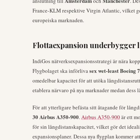
Amsterdam
Manchester
anslutning till
och
. De
France-KLM respektive Virgin Atlantic, vilket ge
europeiska marknaden.
Flottaexpansion underbygger 
IndiGos nätverksexpansionsstrategi är nära koppla
sex wet-least Boeing 
Flygbolaget ska införliva
omedelbar kapacitet för att utöka långdistansrutte
etablera närvaro på nya marknader medan dess lå
För att ytterligare befästa sitt åtagande för lån
30 Airbus A350-900
.
Airbus A350-900
är ett mo
för sin långdistanskapacitet, vilket gör det ideal
expansionsplaner. Dessa nya flygplan kommer att