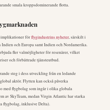
uvarande smala kroppsdominerande flotta.
 flygmarknaden
 implikationer för
flygindustrins nyheter
, särskilt i
n Indien och Europa samt Indien och Nordamerika.
juda fler valmöjligheter för resenärer, vilket
priser och förbättrade tjänsteutbud.
örande steg i dess utveckling från en ledande
global aktör. Flytten kan också påverka
o med flygbolag som ingår i olika globala
lem av SkyTeam, medan Virgin Atlantic har starka
flygbolag, inklusive Delta).