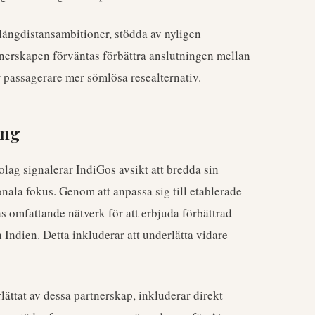
långdistansambitioner, stödda av nyligen
rtnerskapen förväntas förbättra anslutningen mellan
 passagerare mer sömlösa resealternativ.
ing
olag signalerar IndiGos avsikt att bredda sin
onala fokus. Genom att anpassa sig till etablerade
ras omfattande nätverk för att erbjuda förbättrad
n Indien. Detta inkluderar att underlätta vidare
lättat av dessa partnerskap, inkluderar direkt