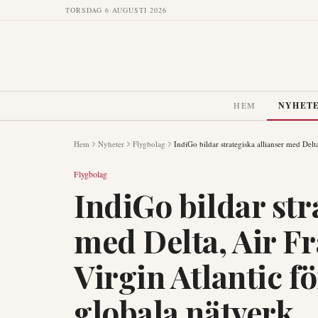
TORSDAG 6 AUGUSTI 2026
HEM
NYHET
Hem
Nyheter
Flygbolag
IndiGo bildar strategiska allianser med Delt
Flygbolag
IndiGo bildar str
med Delta, Air 
Virgin Atlantic för
globala nätverk