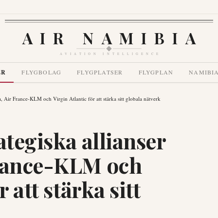
AIR NAMIBIA
AVIATION INTELLIGENCE
ER
FLYGBOLAG
FLYGPLATSER
FLYGPLAN
NAMIBI
a, Air France-KLM och Virgin Atlantic för att stärka sitt globala nätverk
ategiska allianser
France-KLM och
 att stärka sitt