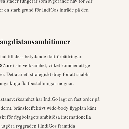
ssa städer fungerar som avgörande nav för Air
r en stark grund för IndiGos inträde på den
långdistansambitioner
d till dess betydande flottförbättringar.
787:or
i sin verksamhet, vilket kommer att ge
r. Detta är ett strategiskt drag för att snabbt
ngsiktiga flottbeställningar mognar.
gdistansverksamhet har IndiGo lagt en fast order på
dernt, bränsleeffektivt wide-body flygplan känt
iskt för flygbolagets ambitiösa internationella
 utgöra ryggraden i IndiGos framtida