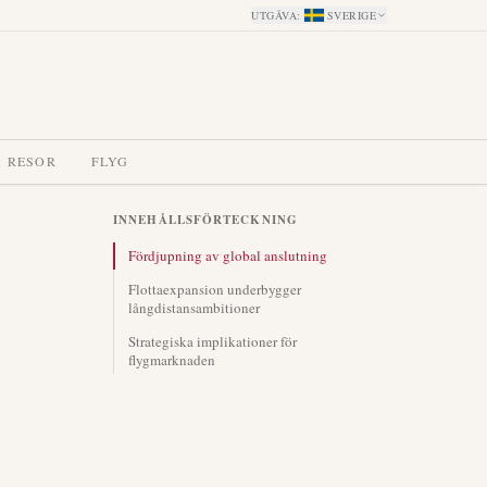
UTGÅVA
:
SVERIGE
A RESOR
FLYG
INNEHÅLLSFÖRTECKNING
Fördjupning av global anslutning
Flottaexpansion underbygger
långdistansambitioner
Strategiska implikationer för
flygmarknaden