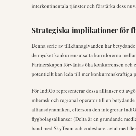
interkontinentala tjänster och förstärka dess n
Strategiska implikationer för
Denna serie av tillkännagivanden har betydande
de mycket konkurrensutsatta korridorerna mella
Partnerskapen förväntas öka konkurrensen och erb
potentiellt kan leda till mer konkurrenskraftiga 
För IndiGo representerar dessa allianser ett avg
inhemsk och regional operatör till en betydande 
alliansdynamiken, eftersom den integrerar IndiG
flygbolagsallianser (Delta är en grundande med
band med SkyTeam och codeshare-avtal med flera 