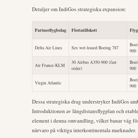
Detaljer om IndiGos strategiska expansion:
Partnerflygbolag
Flottatillskott
Flyg
Boei
Delta Air Lines
Sex wet-leased Boeing 787
900
30 Airbus A350-900 (fast
Boei
Air France-KLM
order)
900
Boei
Virgin Atlantic
900
Dessa strategiska drag understryker IndiGos ambi
Introduktionen av långdistansflygplan och etabl
element i denna omvandling, vilket banar väg för
närvaro på viktiga interkontinentala marknader.