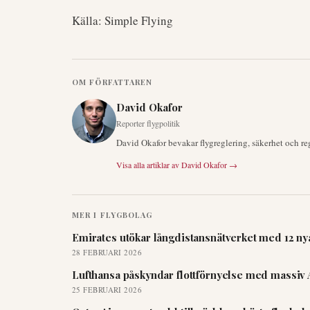
Källa: Simple Flying
OM FÖRFATTAREN
David Okafor
Reporter flygpolitik
David Okafor bevakar flygreglering, säkerhet och re
Visa alla artiklar av
David Okafor
→
MER I
FLYGBOLAG
Emirates utökar långdistansnätverket med 12 nya
28 FEBRUARI 2026
Lufthansa påskyndar flottförnyelse med massiv 
25 FEBRUARI 2026