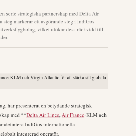
 en serie strategiska partnerskap med Delta Air
a steg markerar ett avgörande steg i IndiGos
nätverksflygbolag, vilket utökar dess räckvidd till
der.
ag, har presenterat en betydande strategisk
,
och
rskap med **
Delta Air Lines
Air France
-KLM
omdefiniera IndiGos internationella
 globalt integrerad operatör.