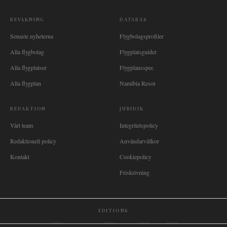
BEVAKNING
DATABAS
Senaste nyheterna
Flygbolagsprofiler
Alla flygbolag
Flygplatsguider
Alla flygplatser
Flygplansspec
Alla flygplan
Namibia Resor
REDAKTION
JURIDIK
Vårt team
Integritetspolicy
Redaktionell policy
Användarvillkor
Kontakt
Cookiepolicy
Friskrivning
EDITIONS
🌐
International
🇬🇧
United Kingdom
🇦🇺
Australia
🇨🇦
Canada
🇳🇿
New Zealand