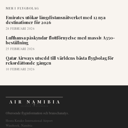
MER I
FLYGBOLAG
Emirates utökar långdistansnätverket med 12 nya
destinationer för 2026
28 FEBRUARI 2026
Lufthansa påskyndar flottförnyelse med massiv A350-
beställning
25 FEBRUARI 2026
Qatar Airways utsedd till världens bästa flygbolag för
rekordåttonde gången
10 FEBRUARI 2026
AIR NAMIBIA
AVIATION INTELLIGENCE
Oberoende flyginformation och branschanalys.
Hosea Kutako International Airport
Windhoek, Namibia