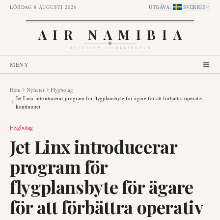
LÖRDAG 8 AUGUSTI 2026
UTGÅVA
:
SVERIGE
AIR NAMIBIA
AVIATION INTELLIGENCE
MENY
Hem
Nyheter
Flygbolag
Jet Linx introducerar program för flygplansbyte för ägare för att förbättra operativ
kontinuitet
Flygbolag
Jet Linx introducerar
program för
flygplansbyte för ägare
för att förbättra operativ