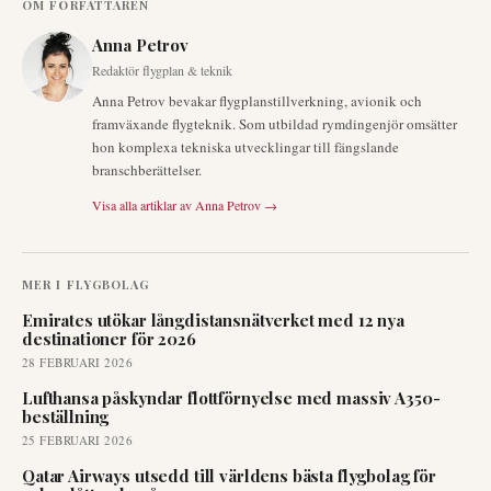
OM FÖRFATTAREN
Anna Petrov
Redaktör flygplan & teknik
Anna Petrov bevakar flygplanstillverkning, avionik och
framväxande flygteknik. Som utbildad rymdingenjör omsätter
hon komplexa tekniska utvecklingar till fängslande
branschberättelser.
Visa alla artiklar av
Anna Petrov
→
MER I
FLYGBOLAG
Emirates utökar långdistansnätverket med 12 nya
destinationer för 2026
28 FEBRUARI 2026
Lufthansa påskyndar flottförnyelse med massiv A350-
beställning
25 FEBRUARI 2026
Qatar Airways utsedd till världens bästa flygbolag för