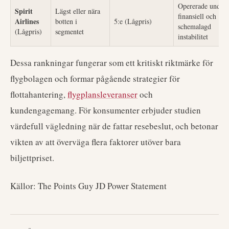
Opererade under
Spirit
Lägst eller nära
finansiell och
Airlines
botten i
5:e (Lågpris)
schemalagd
(Lågpris)
segmentet
instabilitet
Dessa rankningar fungerar som ett kritiskt riktmärke för
flygbolagen och formar pågående strategier för
flottahantering,
flygplansleveranser
och
kundengagemang. För konsumenter erbjuder studien
värdefull vägledning när de fattar resebeslut, och betonar
vikten av att överväga flera faktorer utöver bara
biljettpriset.
Källor: The Points Guy JD Power Statement