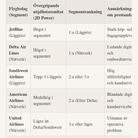
Övergripande
Flygbolag
Anmärkningar
nöjdhetsresultat
Segmentrankning
(Segment)
om prestanda
(JD Power)
JetBlue
Högst i
Stark köp- och
1:a (Lågpris)
(Lågpris)
segmentet
bagageupplevelse
Delta Air
Ledande digital
Högst i
Lines
1:a (Nätverk)
och
segmentet
(Nätverk)
ombordtservice
Southwest
Hög
Airlines
Topp-3 i lågpris
2:a eller 3:e
tillförlitlighet
(Lågpris)
och kundservice
American
Blandade digitala
Medelhög i
Airlines
2:a (Efter Delta)
och
segmentet
(Nätverk)
kundservicebetyg
United
Utmanas av
Lägre än
Airlines
3:e eller lägre
operativa
Delta/Southwest
(Nätverk)
problem