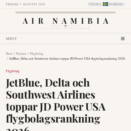
FREDAG 7 AUGUSTI 2026
UTGÅVA
:
SVERIGE
AIR NAMIBIA
AVIATION INTELLIGENCE
MENY
Hem
Nyheter
Flygbolag
JetBlue, Delta och Southwest Airlines toppar JD Power USA flygbolagsrankning 2026
Flygbolag
JetBlue, Delta och
Southwest Airlines
toppar JD Power USA
flygbolagsrankning
2026