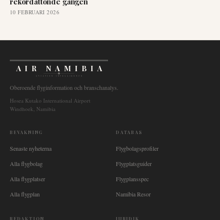
rekordåttonde gången
10 FEBRUARI 2026
AIR NAMIBIA
AVIATION INTELLIGENCE
Oberoende flyginformation och branschanalys.
Hosea Kutako International Airport
Windhoek, Namibia
BEVAKNING
DATABAS
Senaste nyheterna
Flygbolagsprofiler
Alla flygbolag
Flygplatsguider
Alla flygplatser
Flygplansspec
Alla flygplan
Namibia Resor
REDAKTION
JURIDIK