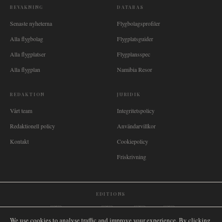
BEVAKNING
DATABAS
Senaste nyheterna
Flygbolagsprofiler
Alla flygbolag
Flygplatsguider
Alla flygplatser
Flygplansspec
Alla flygplan
Namibia Resor
REDAKTION
JURIDIK
Vårt team
Integritetspolicy
Redaktionell policy
Användarvillkor
Kontakt
Cookiepolicy
Friskrivning
EDITIONS
🌐
International
🇬🇧
United Kingdom
🇦🇺
Australia
🇨🇦
Canada
🇳🇿
New Zealand
We use cookies to analyse traffic and improve your experience. By clicking
🇿🇦
South Africa
🇸🇬
Singapore
🇩🇪
Deutschland
🇳🇱
Nederland
🇫🇷
France