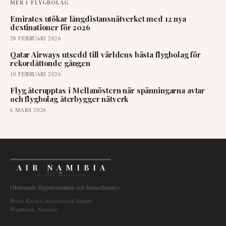
MER I
FLYGBOLAG
Emirates utökar långdistansnätverket med 12 nya
destinationer för 2026
28 FEBRUARI 2026
Qatar Airways utsedd till världens bästa flygbolag för
rekordåttonde gången
10 FEBRUARI 2026
Flyg återupptas i Mellanöstern när spänningarna avtar
och flygbolag återbygger nätverk
6 MARS 2026
AIR NAMIBIA
AVIATION INTELLIGENCE
Oberoende flyginformation och branschanalys.
Hosea Kutako International Airport
Windhoek, Namibia