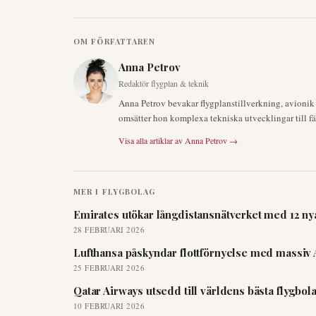
OM FÖRFATTAREN
Anna Petrov
Redaktör flygplan & teknik
Anna Petrov bevakar flygplanstillverkning, avioni
omsätter hon komplexa tekniska utvecklingar till fä
Visa alla artiklar av
Anna Petrov
→
MER I
FLYGBOLAG
Emirates utökar långdistansnätverket med 12 nya
28 FEBRUARI 2026
Lufthansa påskyndar flottförnyelse med massiv 
25 FEBRUARI 2026
Qatar Airways utsedd till världens bästa flygbo
10 FEBRUARI 2026