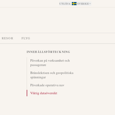
UTGÅVA
:
SVERIGE
A RESOR
FLYG
INNEHÅLLSFÖRTECKNING
Påverkan på verksamhet och
passagerare
Bränslekrisen och geopolitiska
spänningar
Påverkade operativa nav
Viktig dataöversikt