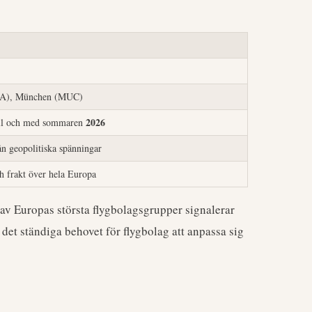
RA), München (MUC)
2026
ill och med sommaren
ån geopolitiska spänningar
h frakt över hela Europa
av Europas största flygbolagsgrupper signalerar
et ständiga behovet för flygbolag att anpassa sig