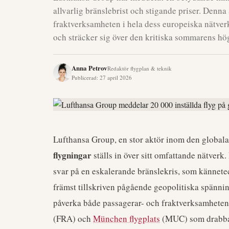
allvarlig bränslebrist och stigande priser. Denn
fraktverksamheten i hela dess europeiska nätver
och sträcker sig över den kritiska sommarens hö
Anna Petrov
Redaktör flygplan & teknik
Publicerad
:
27 april 2026
Lufthansa Group, en stor aktör inom den global
flygningar
ställs in över sitt omfattande nätverk
svar på en eskalerande bränslekris, som känneteck
främst tillskriven pågående geopolitiska spänn
påverka både passagerar- och fraktverksamheten
(FRA) och
München flygplats
(MUC) som drabbas