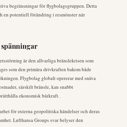
tiva begränsningar för flygbolagsgruppen. Detta
h en potentiell förändring i resmönster när
a spänningar
tsstörning är den allvarliga bränslekrisen som
anges som den primära drivkraften bakom både
isökningen. Flygbolag globalt opererar med snäva
stnader, särskilt bränsle, kan snabbt
prätthålla ekonomisk bärkraft.
rhet för externa geopolitiska händelser och deras
nsamhet. Lufthansa Groups svar belyser den