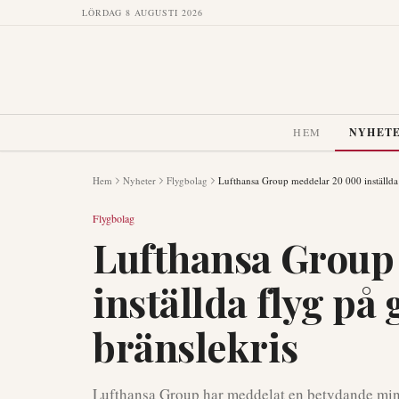
LÖRDAG 8 AUGUSTI 2026
HEM
NYHET
Hem
Nyheter
Flygbolag
Lufthansa Group meddelar 20 000 inställda 
Flygbolag
Lufthansa Group
inställda flyg på
bränslekris
Lufthansa Group har meddelat en betydande min