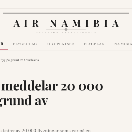
AIR NAMIBIA
AVIATION INTELLIGENCE
ER
FLYGBOLAG
FLYGPLATSER
FLYGPLAN
NAMIBI
flyg på grund av bränslekris
 meddelar 20 000
 grund av
skning av 20 000 flygningar som svar på en