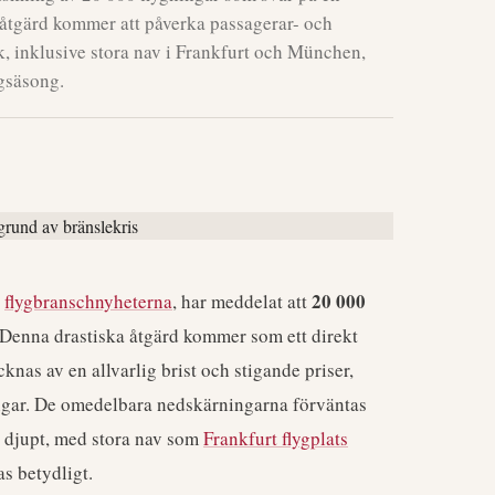
a åtgärd kommer att påverka passagerar- och
k, inklusive stora nav i Frankfurt och München,
gsäsong.
20 000
a
flygbranschnyheterna
, har meddelat att
. Denna drastiska åtgärd kommer som ett direkt
nas av en allvarlig brist och stigande priser,
ingar. De omedelbara nedskärningarna förväntas
 djupt, med stora nav som
Frankfurt flygplats
 betydligt.