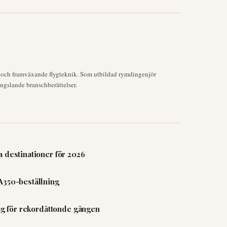
k och framväxande flygteknik. Som utbildad rymdingenjör
ngslande branschberättelser.
 destinationer för 2026
A350-beställning
lag för rekordåttonde gången