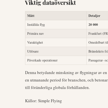
Viktig dataöversikt
Mått
Detaljer
20 000
Inställda flyg
Primära nav
Frankfurt (F
Varaktighet
Omedelbart t
Utlösare
Bränslekris fr
Påverkade operationer
Passagerar- oc
Denna betydande minskning av flygningar av en 
en utmanande period för branschen, och betonar d
till föränderliga globala förhållanden.
Källor: Simple Flying