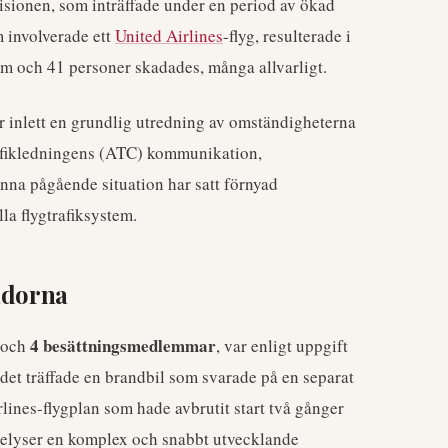
isionen, som inträffade under en period av ökad
m involverade ett
United Airlines
-flyg, resulterade i
m och 41 personer skadades, många allvarligt.
 inlett en grundlig utredning av omständigheterna
rafikledningens (ATC) kommunikation,
na pågående situation har satt förnyad
la flygtrafiksystem.
adorna
4 besättningsmedlemmar
och
, var enligt uppgift
r det träffade en brandbil som svarade på en separat
rlines-flygplan som hade avbrutit start två gånger
belyser en komplex och snabbt utvecklande