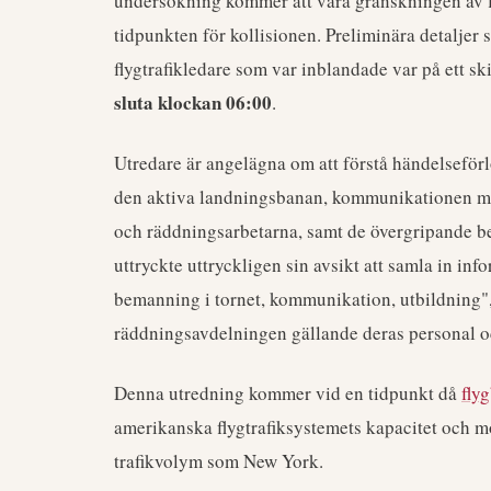
undersökning kommer att vara granskningen av f
tidpunkten för kollisionen. Preliminära detaljer
flygtrafikledare som var inblandade var på ett sk
sluta klockan 06:00
.
Utredare är angelägna om att förstå händelseförl
den aktiva landningsbanan, kommunikationen me
och räddningsarbetarna, samt de övergripande b
uttryckte uttryckligen sin avsikt att samla in i
bemanning i tornet, kommunikation, utbildning",
räddningsavdelningen gällande deras personal o
Denna utredning kommer vid en tidpunkt då
fly
amerikanska flygtrafiksystemets kapacitet och m
trafikvolym som New York.