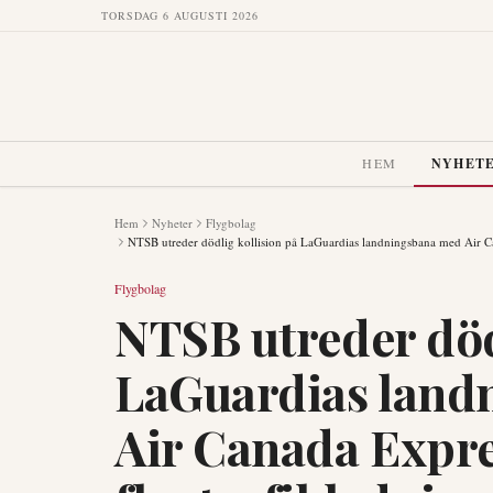
TORSDAG 6 AUGUSTI 2026
HEM
NYHET
Hem
Nyheter
Flygbolag
NTSB utreder dödlig kollision på LaGuardias landningsbana med Air Ca
Flygbolag
NTSB utreder död
LaGuardias land
Air Canada Expre