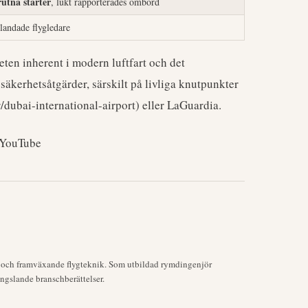
rutna starter
, lukt rapporterades ombord
landade flygledare
ten inherent i modern luftfart och det
äkerhetsåtgärder, särskilt på livliga knutpunkter
r/dubai-international-airport) eller LaGuardia.
 YouTube
k och framväxande flygteknik. Som utbildad rymdingenjör
ngslande branschberättelser.