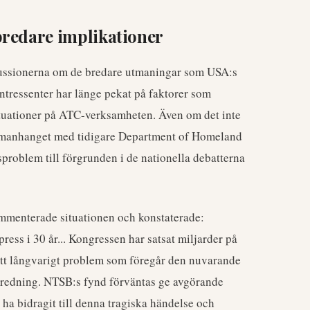
bredare implikationer
kussionerna om de bredare utmaningar som USA:s
intressenter har länge pekat på faktorer som
uktuationer på ATC-verksamheten. Även om det inte
 sammanhanget med tidigare Department of Homeland
problem till förgrunden i de nationella debatterna
ommenterade situationen och konstaterade:
ress i 30 år... Kongressen har satsat miljarder på
 ett långvarigt problem som föregår den nuvarande
utredning. NTSB:s fynd förväntas ge avgörande
 ha bidragit till denna tragiska händelse och