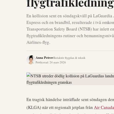
flygtrafiklednin
En kollision sent en söndagskväll på LaGuardia A
Express och en brandbil, resulterade i två omko
Transportation Safety Board (NTSB) har inlett e
flygtrafikledningens rutiner och bemanningsnivå
Airlines-flyg.
Anna Petrov
Redaktör flygplan & teknik
Publicerad
:
24 mars 2026
En tragisk händelse inträffade sent söndagen d
(KLGA) när ett regionalt jetplan från
Air Canad