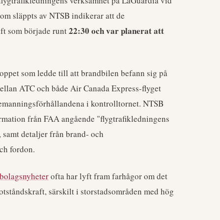
lygtrafikledningens verksamhet på LaGuardia vid
 som släppts av NTSB indikerar att de
22:30 och var planerat att
ift som började runt
oppet som ledde till att brandbilen befann sig på
llan ATC och både Air Canada Express-flyget
emanningsförhållandena i kontrolltornet. NTSB
nformation från FAA angående "flygtrafikledningens
 samt detaljer från brand- och
ch fordon.
gbolagsnyheter
ofta har lyft fram farhågor om det
otståndskraft, särskilt i storstadsområden med hög