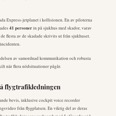
a Express-jetplanet i kollisionen. En av piloterna
41 personer
lades
in på sjukhus med skador, varav
e flesta av de skadade skrivits ut från sjukhuset.
 incidenten.
ydelsen av samordnad kommunikation och robusta
kilt när flera nödsituationer pågår.
 flygtrafikledningen
ande bevis, inklusive cockpit voice recorder
gsvideo från flygplatsen. En viktig del av deras