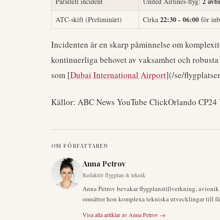
2 avb
Parallell incident
United Airlines-flyg:
22:30 - 06:00
ATC-skift (Preliminärt)
Cirka
för inb
Incidenten är en skarp påminnelse om komplexite
kontinuerliga behovet av vaksamhet och robusta s
som [
Dubai International Airport
](/se/flygplatse
Källor: ABC News YouTube ClickOrlando CP24
OM FÖRFATTAREN
Anna Petrov
Redaktör flygplan & teknik
Anna Petrov bevakar flygplanstillverkning, avioni
omsätter hon komplexa tekniska utvecklingar till fä
Visa alla artiklar av
Anna Petrov
→