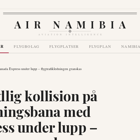
AIR NAMIBIA
AVIATION INTELLIGENCE
ER
FLYGBOLAG
FLYGPLATSER
FLYGPLAN
NAMIBI
nada Express under lupp – flygtrafikledningen granskas
lig kollision på
ningsbana med
ss under lupp –