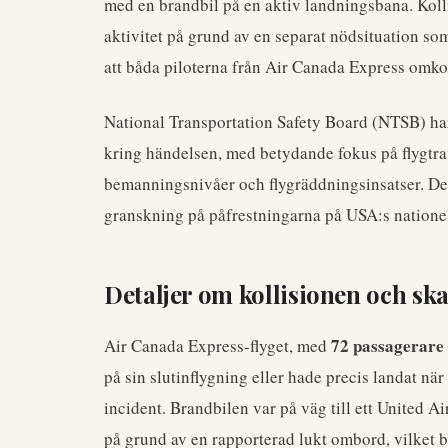
med en brandbil på en aktiv landningsbana. Koll
aktivitet på grund av en separat nödsituation so
att båda piloterna från Air Canada Express omko
National Transportation Safety Board (NTSB) har
kring händelsen, med betydande fokus på flygt
bemanningsnivåer och flygräddningsinsatser. Den
granskning på påfrestningarna på USA:s nationel
Detaljer om kollisionen och sk
72 passagerare
Air Canada Express-flyget, med
på sin slutinflygning eller hade precis landat nä
incident. Brandbilen var på väg till ett United Ai
på grund av en rapporterad lukt ombord, vilket 