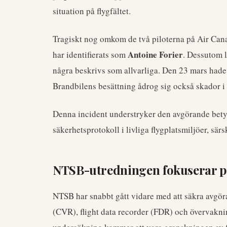
situation på flygfältet.
Tragiskt nog omkom de två piloterna på Air Canad
Antoine Forier
har identifierats som
. Dessutom 
några beskrivs som allvarliga. Den 23 mars hade d
Brandbilens besättning ådrog sig också skador i
Denna incident understryker den avgörande bet
säkerhetsprotokoll i livliga flygplatsmiljöer, särs
NTSB-utredningen fokuserar på
NTSB har snabbt gått vidare med att säkra avgör
(CVR), flight data recorder (FDR) och övervaknin