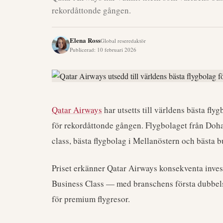
rekordåttonde gången.
Elena Ross
Global reseredaktör
Publicerad
:
10 februari 2026
Qatar Airways
har utsetts till världens bästa f
för rekordåttonde gången. Flygbolaget från Doha
class, bästa flygbolag i Mellanöstern och bästa b
Priset erkänner Qatar Airways konsekventa inves
Business Class — med branschens första dubbelsä
för premium flygresor.