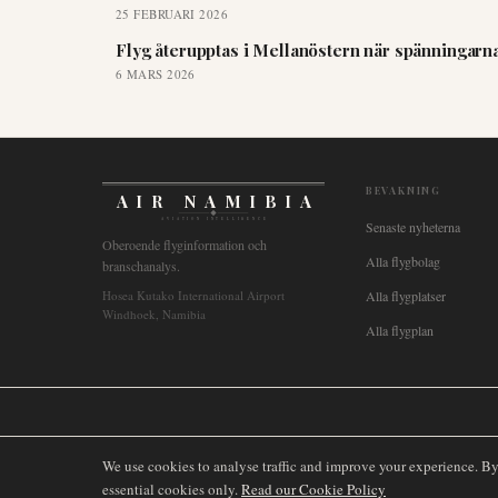
25 FEBRUARI 2026
Flyg återupptas i Mellanöstern när spänningarna
6 MARS 2026
BEVAKNING
AIR NAMIBIA
AVIATION INTELLIGENCE
Senaste nyheterna
Oberoende flyginformation och
Alla flygbolag
branschanalys.
Hosea Kutako International Airport
Alla flygplatser
Windhoek, Namibia
Alla flygplan
🌐
International
🇬🇧
United Kingdom
🇦🇺
Australia
🇨🇦
Canada
🇳🇿
We use cookies to analyse traffic and improve your experience. B
essential cookies only.
Read our Cookie Policy