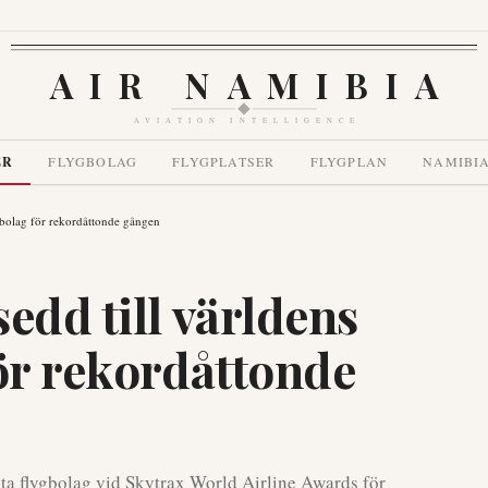
AIR NAMIBIA
AVIATION INTELLIGENCE
ER
FLYGBOLAG
FLYGPLATSER
FLYGPLAN
NAMIBI
ygbolag för rekordåttonde gången
edd till världens
för rekordåttonde
sta flygbolag vid Skytrax World Airline Awards för