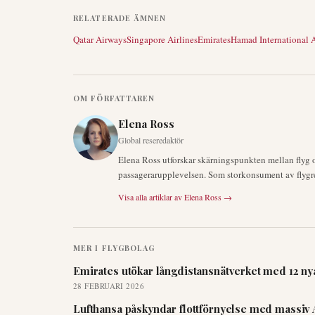
RELATERADE ÄMNEN
Qatar Airways
Singapore Airlines
Emirates
Hamad International A
OM FÖRFATTAREN
Elena Ross
Global reseredaktör
Elena Ross utforskar skärningspunkten mellan flyg 
passagerarupplevelsen. Som storkonsument av flygres
Visa alla artiklar av
Elena Ross
→
MER I
FLYGBOLAG
Emirates utökar långdistansnätverket med 12 nya
28 FEBRUARI 2026
Lufthansa påskyndar flottförnyelse med massiv 