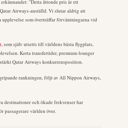
rkännandet: "Detta åttonde pris är ett
tar Airways-anställd. Vi slutar aldrig att
 en upplevelse som överträffar förväntningarna vid
t
, som själv utsetts till världens bästa flygplats,
plevelsen. Korta transfertider, premium-lounger
tärkt Qatar Airways konkurrensposition.
gripande rankningen, följt av All Nippon Airways,
a destinationer och ökade frekvenser har
ör passagerare världen över.