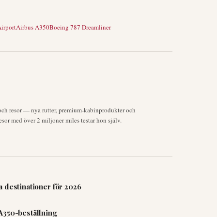
irport
Airbus A350
Boeing 787 Dreamliner
och resor — nya rutter, premium-kabinprodukter och
or med över 2 miljoner miles testar hon själv.
 destinationer för 2026
A350-beställning