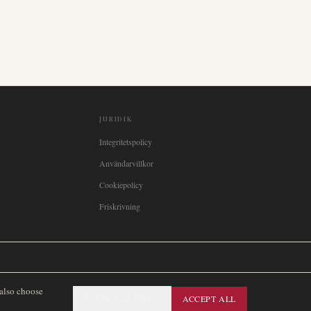
JURIDIK
Integritetspolicy
Användarvillkor
Cookiepolicy
Friskrivning

Italia
🇪🇸
España
🇧🇷
Brasil
🇸🇪
Sverige
🇳🇴
Norge
🇩🇰
Danmark
 also choose
ESSENTIAL ONLY
ACCEPT ALL