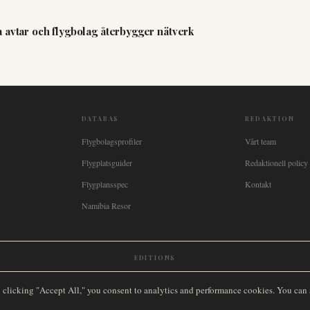
 avtar och flygbolag återbygger nätverk
DATABAS
REDAKTION
Flygbolagsprofiler
Vårt team
Flygplatsguider
Redaktionell policy
Flygplansspec
Kontakt
Namibia Resor
EDITIONS
New Zealand
🇿🇦
South Africa
🇸🇬
Singapore
🇩🇪
Deutschland
🇳🇱
Nederland
🇫🇷
France
🇮
y clicking "Accept All," you consent to analytics and performance cookies. You can