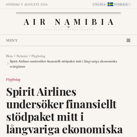
SÖNDAG 9 AUGUSTI 2026
UTGÅVA
:
SVERIGE
AIR NAMIBIA
AVIATION INTELLIGENCE
MENY
Hem
Nyheter
Flygbolag
Spirit Airlines undersöker finansiellt stödpaket mitt i långvariga ekonomiska
svårigheter
Flygbolag
Spirit Airlines
undersöker finansiellt
stödpaket mitt i
långvariga ekonomiska