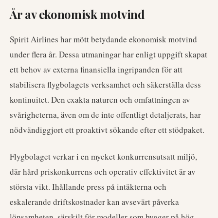
År av ekonomisk motvind
Spirit Airlines har mött betydande ekonomisk motvind
under flera år. Dessa utmaningar har enligt uppgift skapat
ett behov av externa finansiella ingripanden för att
stabilisera flygbolagets verksamhet och säkerställa dess
kontinuitet. Den exakta naturen och omfattningen av
svårigheterna, även om de inte offentligt detaljerats, har
nödvändiggjort ett proaktivt sökande efter ett stödpaket.
Flygbolaget verkar i en mycket konkurrensutsatt miljö,
där hård priskonkurrens och operativ effektivitet är av
största vikt. Ihållande press på intäkterna och
eskalerande driftskostnader kan avsevärt påverka
lönsamheten, särskilt för modeller som bygger på hög