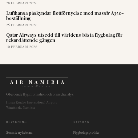
28 FEBRUARI 2026
Lufthansa påskyndar flottförnyelse med massiv A350-
beställning
25 FEBRUARI 2026
Qatar Airways utsedd till världens bästa flygbolag för
rekordåttonde gången
10 FEBRUARI 2026
AIR NAMIBIA
AVIATION INTELLIGENCE
Oberoende flyginformation och branschanalys.
Hosea Kutako International Airport
Windhoek, Namibia
BEVAKNING
DATABAS
Senaste nyheterna
Flygbolagsprofiler