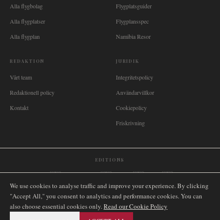
Alla flygbolag
Flygplatsguider
Alla flygplatser
Flygplansspec
Alla flygplan
Namibia Resor
REDAKTION
JURIDIK
Vårt team
Integritetspolicy
Redaktionell policy
Användarvillkor
Kontakt
Cookiepolicy
Friskrivning
EDITIONS
🌐
International
🇬🇧
United Kingdom
🇦🇺
Australia
🇨🇦
Canada
🇳🇿
New Zealand
We use cookies to analyse traffic and improve your experience. By clicking
🇿🇦
South Africa
🇸🇬
Singapore
🇩🇪
Deutschland
🇳🇱
Nederland
🇫🇷
France
"Accept All," you consent to analytics and performance cookies. You can
🇮🇹
Italia
🇪🇸
España
🇧🇷
Brasil
🇸🇪
Sverige
🇳🇴
Norge
🇩🇰
Danmark
also choose essential cookies only.
Read our Cookie Policy