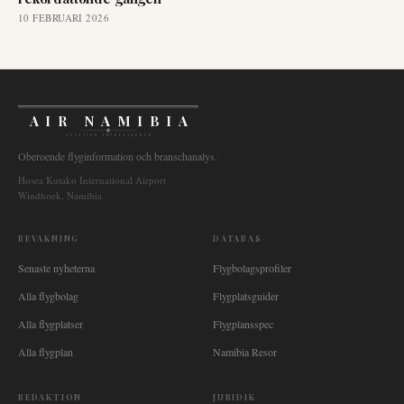
10 FEBRUARI 2026
AIR NAMIBIA
AVIATION INTELLIGENCE
Oberoende flyginformation och branschanalys.
Hosea Kutako International Airport
Windhoek, Namibia
BEVAKNING
DATABAS
Senaste nyheterna
Flygbolagsprofiler
Alla flygbolag
Flygplatsguider
Alla flygplatser
Flygplansspec
Alla flygplan
Namibia Resor
REDAKTION
JURIDIK