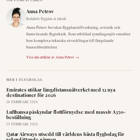
Anna Petrov
Redaktör flygplan & teknik
Anna Petrov bevakar flygplanstillverkning, avionik och
framväxande flygteknik. Som utbildad rymdingenjör omsätter
hon komplexa tekniska utvecklingar till fängslande
branschberättelser.
Visa alla artiklar av
Anna Petrov
→
MER I
FLYGBOLAG
Emirates utökar långdistansnätverket med 12 nya
destinationer för 2026
28 FEBRUARI 2026
Lufthansa påskyndar flottförnyelse med massiv A350-
beställning
25 FEBRUARI 2026
Qatar Airways utsedd till världens bästa flygbolag för
rekordåttonde gången