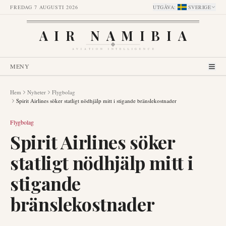
FREDAG 7 AUGUSTI 2026
UTGÅVA
:
SVERIGE
AIR NAMIBIA
AVIATION INTELLIGENCE
MENY
Hem
Nyheter
Flygbolag
Spirit Airlines söker statligt nödhjälp mitt i stigande bränslekostnader
Flygbolag
Spirit Airlines söker
statligt nödhjälp mitt i
stigande
bränslekostnader