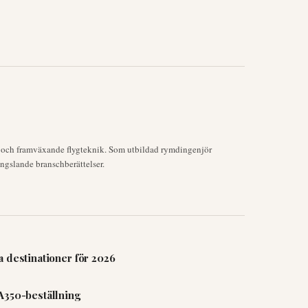
k och framväxande flygteknik. Som utbildad rymdingenjör
ngslande branschberättelser.
 destinationer för 2026
A350-beställning