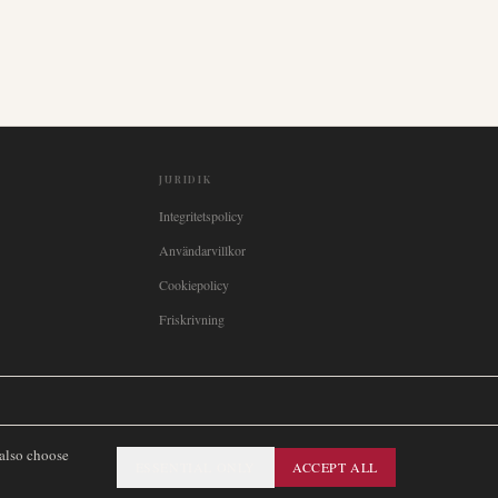
JURIDIK
Integritetspolicy
Användarvillkor
Cookiepolicy
Friskrivning

Italia
🇪🇸
España
🇧🇷
Brasil
🇸🇪
Sverige
🇳🇴
Norge
🇩🇰
Danmark
 also choose
ESSENTIAL ONLY
ACCEPT ALL
SITEMAP