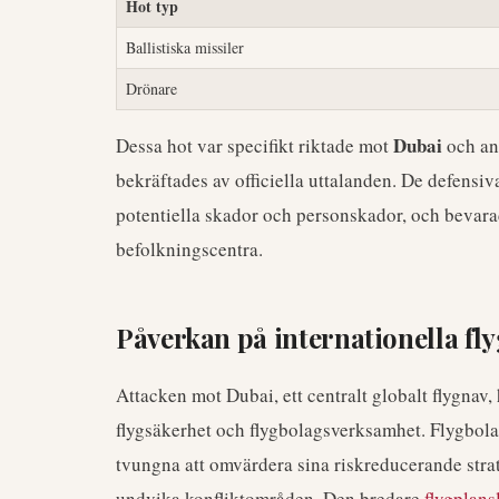
Hot typ
Ballistiska missiler
Drönare
Dubai
Dessa hot var specifikt riktade mot
och an
bekräftades av officiella uttalanden. De defensi
potentiella skador och personskador, och bevara
befolkningscentra.
Påverkan på internationella fl
Attacken mot Dubai, ett centralt globalt flygnav
flygsäkerhet och flygbolagsverksamhet. Flygbolag
tvungna att omvärdera sina riskreducerande strate
undvika konfliktområden. Den bredare
flygplans