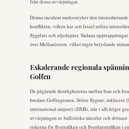
från dessa avvärjningar.
Denna incident understryker den intensifierande r
konflikten, vilken har sett Israel utföra intensif
flygplats och oljedepåer. Sådana upptrappningar h
över Mellanöstern, vilket utgör betydande utmanin
Eskalerande regionala spänning
Golfen
De pågående fientligheterna mellan Iran och Israel
bredare Golfregionen. Större flygnav, inklusive [
international-airport) (DXB), står i allt högre g
avvärjningen av ballistiska missiler och drönar
riskerna för flygtrafiken och flygplatstrafiken i 