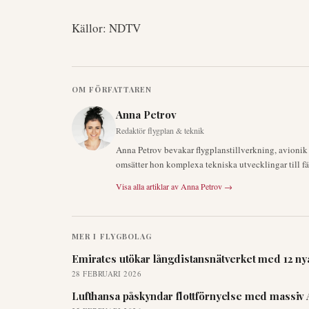
Källor: NDTV
OM FÖRFATTAREN
Anna Petrov
Redaktör flygplan & teknik
Anna Petrov bevakar flygplanstillverkning, avioni
omsätter hon komplexa tekniska utvecklingar till fä
Visa alla artiklar av
Anna Petrov
→
MER I
FLYGBOLAG
Emirates utökar långdistansnätverket med 12 nya
28 FEBRUARI 2026
Lufthansa påskyndar flottförnyelse med massiv 