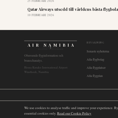
25 FEBRUARI 2026
Qatar Airways utsedd till världens bästa flygbo
10 FEBRUARI 2026
BEVAKNING
AIR NAMIBIA
AVIATION INTELLIGENCE
Senaste nyheterna
Oberoende flyginformation och
Alla flygbolag
branschanalys.
Hosea Kutako International Airport
Alla flygplatser
Windhoek, Namibia
Alla flygplan
🌐
International
🇬🇧
United Kingdom
🇦🇺
Australia
🇨🇦
Canada
🇳🇿
We use cookies to analyse traffic and improve your experience. B
essential cookies only.
Read our Cookie Policy
©
2026
AIRNAMIBIA MEDIA.
ALLA RÄTTIGHETER FÖRBEHÅ