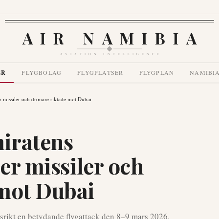
AIR NAMIBIA
AVIATION INTELLIGENCE
ER
FLYGBOLAG
FLYGPLATSER
FLYGPLAN
NAMIBI
r missiler och drönare riktade mot Dubai
iratens
jer missiler och
mot Dubai
rikt en betydande flygattack den 8–9 mars 2026,