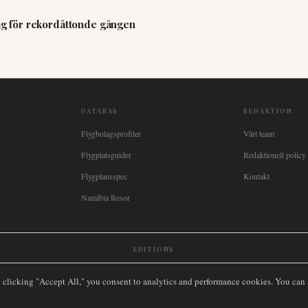
lag för rekordåttonde gången
DATABAS
REDAKTION
Flygbolagsprofiler
Vårt team
Flygplatsguider
Redaktionell policy
Flygplansspec
Kontakt
Namibia Resor
EDITIONS
New Zealand
🇿🇦
South Africa
🇸🇬
Singapore
🇩🇪
Deutschland
🇳🇱
Nederland
🇫🇷
France
🇮
y clicking "Accept All," you consent to analytics and performance cookies. You can
LLNA.