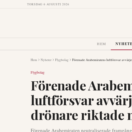
TORSDAG 6 AUGUSTI 2026
HEM
NYHET
Hem
Nyheter
Flygbolag
Förenade Arabemiratens luftförsvar avvärje
Flygbolag
Förenade Arabem
luftförsvar avvär
drönare riktade 
Förenade Arabemiraten neutraliserade framgångs