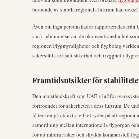
beroende av stabila regionala luftrum kan också
Även om inga personskador rapporterades från U
stark påminnelse om de okonventionella hot som k
regioner. Flygmyndigheter och flygbolag världen 
säkerställa fortsatt säkerhet och trygghet i flygre
Framtidsutsikter för stabilitete
Den motståndskraft som UAE:s luftförsvarssystem
förtroendet för säkerheten i dess luftrum. De u
få tecken på att avta, vilket tyder på att regiona
samordning mellan internationella flygorgan oc
för att mildra risker och skydda kommersiell flygt