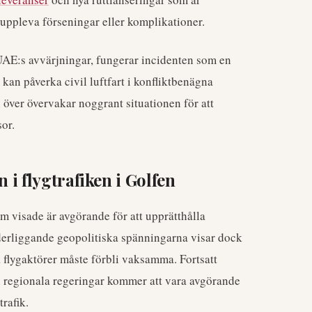
 uppleva förseningar eller komplikationer.
AE:s avvärjningar, fungerar incidenten som en
an påverka civil luftfart i konfliktbenägna
över övervakar noggrant situationen för att
sor.
n i flygtrafiken i Golfen
 visade är avgörande för att upprätthålla
nderliggande geopolitiska spänningarna visar dock
la flygaktörer måste förbli vaksamma. Fortsatt
h regionala regeringar kommer att vara avgörande
rafik.