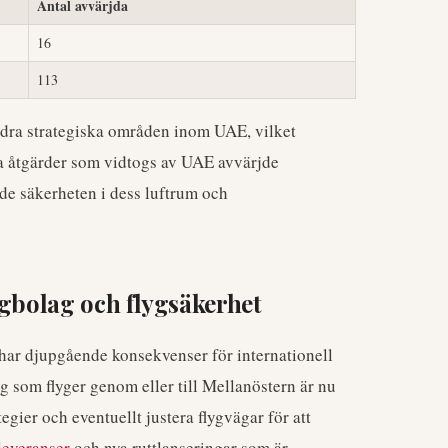
Antal avvärjda
16
113
dra strategiska områden inom UAE, vilket
va åtgärder som vidtogs av UAE avvärjde
de säkerheten i dess luftrum och
ygbolag och flygsäkerhet
, har djupgående konsekvenser för internationell
 som flyger genom eller till Mellanöstern är nu
gier och eventuellt justera flygvägar för att
leveranser
och nya ruttlanseringar som är