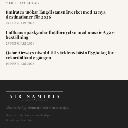
MER I
FLYGBOLAG
Emirates utökar långdistansnätverket med 12 nya
destinationer för 2026
28 FEBRUARI 2026
Lufthansa påskyndar flottförnyelse med massiv A350-
beställning
25 FEBRUARI 2026
Qatar Airways utsedd till världens bästa flygbolag för
rekordåttonde gången
10 FEBRUARI 2026
AIR NAMIBIA
AVIATION INTELLIGENCE
Oberoende flyginformation och branschanalys.
Hosea Kutako International Airport
Windhoek, Namibia