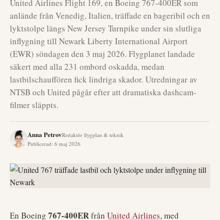
United Airlines Flight 169, en Boeing 767-400ER som
anlände från Venedig, Italien, träffade en bageribil och en
lyktstolpe längs New Jersey Turnpike under sin slutliga
inflygning till Newark Liberty International Airport
(EWR) söndagen den 3 maj 2026. Flygplanet landade
säkert med alla 231 ombord oskadda, medan
lastbilschauffören fick lindriga skador. Utredningar av
NTSB och United pågår efter att dramatiska dashcam-
filmer släppts.
Anna Petrov
Redaktör flygplan & teknik
Publicerad
:
6 maj 2026
767-400ER
En Boeing
från
United Airlines
, med