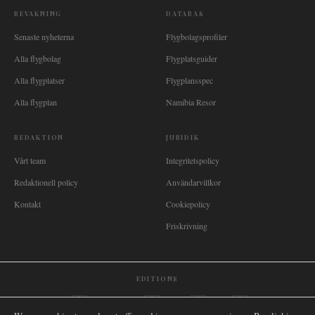
BEVAKNING
DATABAS
Senaste nyheterna
Flygbolagsprofiler
Alla flygbolag
Flygplatsguider
Alla flygplatser
Flygplansspec
Alla flygplan
Namibia Resor
REDAKTION
JURIDIK
Vårt team
Integritetspolicy
Redaktionell policy
Användarvillkor
Kontakt
Cookiepolicy
Friskrivning
EDITIONS
🌐
International
🇬🇧
United Kingdom
🇦🇺
Australia
🇨🇦
Canada
🇳🇿
New Zealand