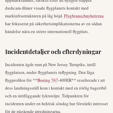
uppmärksamhet, särskilt efter att nyligen släppta
dashcam-filmer visade flygplanets kontakt med
markinfrastrukturen på låg höjd.
Flygbranschnyheterna
har fokuserat på säkerhetsimplikationerna av en sådan
händelse nära en större internationell flygplats.
Incidentdetaljer och efterdyningar
Incidenten ägde rum på New Jersey Turnpike, intill
flygplatsen, under flygplanets inflygning. Den låga
flygprofilen för **
Boeing 767
-400ER** resulterade i att
dess landningsställ kom i kontakt med en rörlig bageribil
och en intilliggande lyktstolpe. Tidpunkten för
incidenten under en hektisk söndag har förstärkt intresset
för de pågående utredningarna.