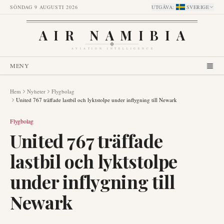
SÖNDAG 9 AUGUSTI 2026
UTGÅVA
:
SVERIGE
AIR NAMIBIA
AVIATION INTELLIGENCE
MENY
Hem
Nyheter
Flygbolag
United 767 träffade lastbil och lyktstolpe under inflygning till Newark
Flygbolag
United 767 träffade
lastbil och lyktstolpe
under inflygning till
Newark