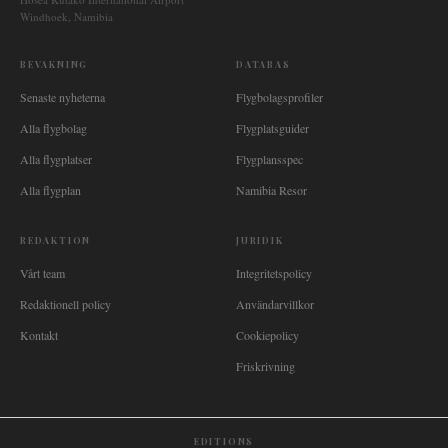
Windhoek, Namibia
BEVAKNING
DATABAS
Senaste nyheterna
Flygbolagsprofiler
Alla flygbolag
Flygplatsguider
Alla flygplatser
Flygplansspec
Alla flygplan
Namibia Resor
REDAKTION
JURIDIK
Vårt team
Integritetspolicy
Redaktionell policy
Användarvillkor
Kontakt
Cookiepolicy
Friskrivning
EDITIONS