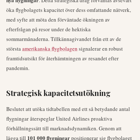
nya flygningar
. Detta strategiska drag förväntas avsevärt
öka flygbolagets kapacitet över dess omfattande nätverk,
med syfte att möta den förväntade ökningen av
efterfrågan på resor under de hektiska
sommarmånaderna. Tillkännagivandet från ett av de
största
amerikanska flygbolagen
signalerar en robust
framtidsutsikt för återhämtningen av resandet efter
pandemin.
Strategisk kapacitetsutökning
Beslutet att utöka tidtabellen med ett så betydande antal
flygningar återspeglar United Airlines proaktiva
förhållningssätt till marknadsdynamiken. Genom att
101 000 flygningar
lägga till
positionerar sig flygbolaget