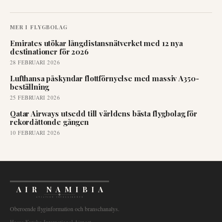
MER I
FLYGBOLAG
Emirates utökar långdistansnätverket med 12 nya
destinationer för 2026
28 FEBRUARI 2026
Lufthansa påskyndar flottförnyelse med massiv A350-
beställning
25 FEBRUARI 2026
Qatar Airways utsedd till världens bästa flygbolag för
rekordåttonde gången
10 FEBRUARI 2026
AIR NAMIBIA
AVIATION INTELLIGENCE
Oberoende flyginformation och branschanalys.
Hosea Kutako International Airport