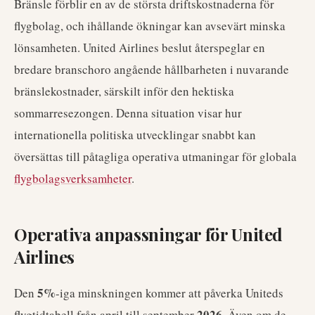
Bränsle förblir en av de största driftskostnaderna för
flygbolag, och ihållande ökningar kan avsevärt minska
lönsamheten. United Airlines beslut återspeglar en
bredare branschoro angående hållbarheten i nuvarande
bränslekostnader, särskilt inför den hektiska
sommarresezongen. Denna situation visar hur
internationella politiska utvecklingar snabbt kan
översättas till påtagliga operativa utmaningar för globala
flygbolagsverksamheter
.
Operativa anpassningar för United
Airlines
5%
Den
-iga minskningen kommer att påverka Uniteds
2026
flygtidtabell från april till september
. Även om de