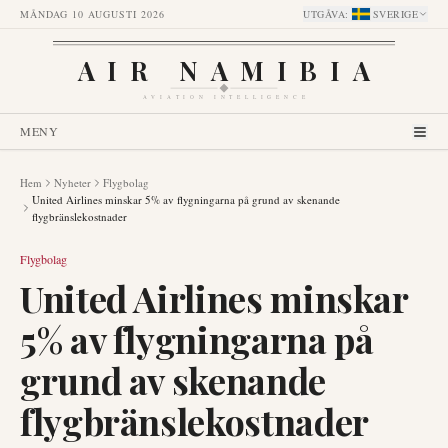
MÅNDAG 10 AUGUSTI 2026
UTGÅVA
:
SVERIGE
AIR NAMIBIA
AVIATION INTELLIGENCE
MENY
Hem
Nyheter
Flygbolag
United Airlines minskar 5% av flygningarna på grund av skenande
flygbränslekostnader
Flygbolag
United Airlines minskar
5% av flygningarna på
grund av skenande
flygbränslekostnader