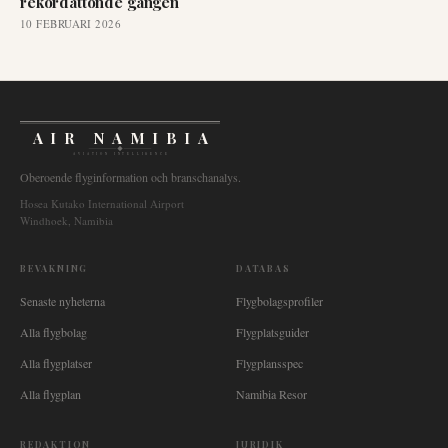
rekordåttonde gången
10 FEBRUARI 2026
AIR NAMIBIA
AVIATION INTELLIGENCE
Oberoende flyginformation och branschanalys.
Hosea Kutako International Airport
Windhoek, Namibia
BEVAKNING
DATABAS
Senaste nyheterna
Flygbolagsprofiler
Alla flygbolag
Flygplatsguider
Alla flygplatser
Flygplansspec
Alla flygplan
Namibia Resor
REDAKTION
JURIDIK