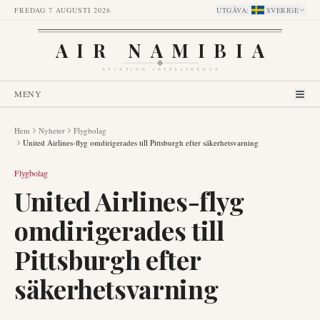
FREDAG 7 AUGUSTI 2026
UTGÅVA
:
SVERIGE
AIR NAMIBIA
AVIATION INTELLIGENCE
MENY
Hem
Nyheter
Flygbolag
United Airlines-flyg omdirigerades till Pittsburgh efter säkerhetsvarning
Flygbolag
United Airlines-flyg
omdirigerades till
Pittsburgh efter
säkerhetsvarning