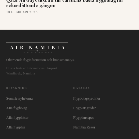
Qatar Airways utsedd till världens bästa flygbolag för
rekordåttonde gången
10 FEBRUARI 2026
AIR NAMIBIA
AVIATION INTELLIGENCE
Oberoende flyginformation och branschanalys.
Hosea Kutako International Airport
Windhoek, Namibia
BEVAKNING
DATABAS
Senaste nyheterna
Flygbolagsprofiler
Alla flygbolag
Flygplatsguider
Alla flygplatser
Flygplansspec
Alla flygplan
Namibia Resor