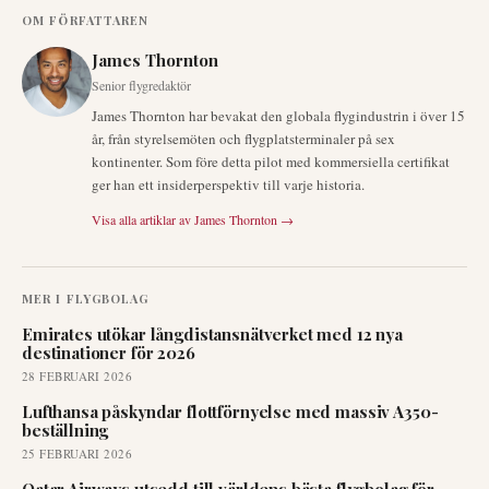
OM FÖRFATTAREN
James Thornton
Senior flygredaktör
James Thornton har bevakat den globala flygindustrin i över 15
år, från styrelsemöten och flygplatsterminaler på sex
kontinenter. Som före detta pilot med kommersiella certifikat
ger han ett insiderperspektiv till varje historia.
Visa alla artiklar av
James Thornton
→
MER I
FLYGBOLAG
Emirates utökar långdistansnätverket med 12 nya
destinationer för 2026
28 FEBRUARI 2026
Lufthansa påskyndar flottförnyelse med massiv A350-
beställning
25 FEBRUARI 2026