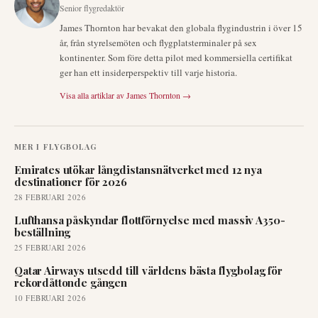
Senior flygredaktör
James Thornton har bevakat den globala flygindustrin i över 15
år, från styrelsemöten och flygplatsterminaler på sex
kontinenter. Som före detta pilot med kommersiella certifikat
ger han ett insiderperspektiv till varje historia.
Visa alla artiklar av
James Thornton
→
MER I
FLYGBOLAG
Emirates utökar långdistansnätverket med 12 nya
destinationer för 2026
28 FEBRUARI 2026
Lufthansa påskyndar flottförnyelse med massiv A350-
beställning
25 FEBRUARI 2026
Qatar Airways utsedd till världens bästa flygbolag för
rekordåttonde gången
10 FEBRUARI 2026