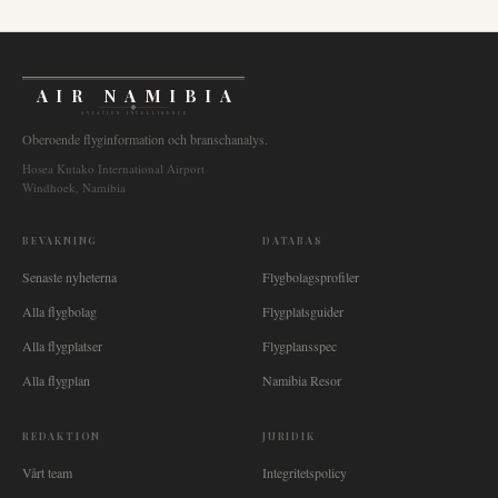
AIR NAMIBIA
AVIATION INTELLIGENCE
Oberoende flyginformation och branschanalys.
Hosea Kutako International Airport
Windhoek, Namibia
BEVAKNING
DATABAS
Senaste nyheterna
Flygbolagsprofiler
Alla flygbolag
Flygplatsguider
Alla flygplatser
Flygplansspec
Alla flygplan
Namibia Resor
REDAKTION
JURIDIK
Vårt team
Integritetspolicy