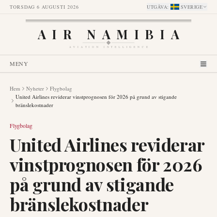
TORSDAG 6 AUGUSTI 2026
UTGÅVA
:
SVERIGE
AIR NAMIBIA
AVIATION INTELLIGENCE
MENY
Hem
Nyheter
Flygbolag
United Airlines reviderar vinstprognosen för 2026 på grund av stigande
bränslekostnader
Flygbolag
United Airlines reviderar
vinstprognosen för 2026
på grund av stigande
bränslekostnader