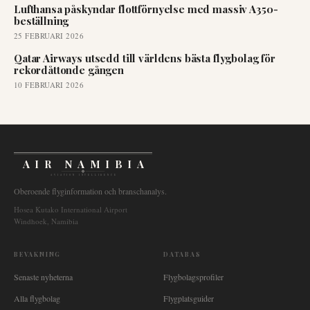
Lufthansa påskyndar flottförnyelse med massiv A350-
beställning
25 FEBRUARI 2026
Qatar Airways utsedd till världens bästa flygbolag för
rekordåttonde gången
10 FEBRUARI 2026
AIR NAMIBIA
AVIATION INTELLIGENCE
Oberoende flyginformation och branschanalys.
Hosea Kutako International Airport
Windhoek, Namibia
BEVAKNING
DATABAS
Senaste nyheterna
Flygbolagsprofiler
Alla flygbolag
Flygplatsguider