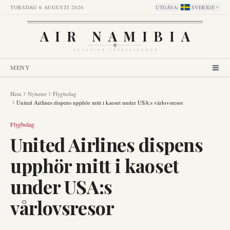
TORSDAG 6 AUGUSTI 2026
UTGÅVA
:
SVERIGE
AIR NAMIBIA
AVIATION INTELLIGENCE
MENY
Hem
Nyheter
Flygbolag
United Airlines dispens upphör mitt i kaoset under USA:s vårlovsresor
Flygbolag
United Airlines dispens
upphör mitt i kaoset
under USA:s
vårlovsresor