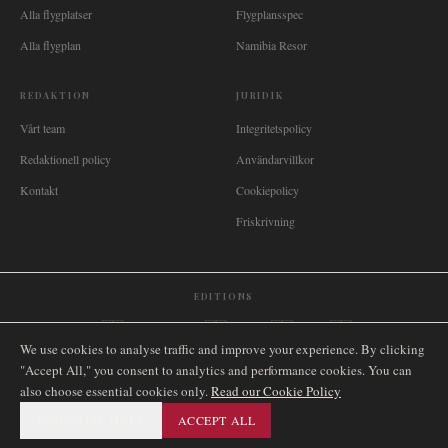
Alla flygplatser
Flygplansspec
Alla flygplan
Namibia Resor
REDAKTION
JURIDIK
Vårt team
Integritetspolicy
Redaktionell policy
Användarvillkor
Kontakt
Cookiepolicy
Friskrivning
EDITIONS
🌐
International
🇬🇧
United Kingdom
🇦🇺
Australia
🇨🇦
Canada
🇳🇿
New Zealand
We use cookies to analyse traffic and improve your experience. By clicking
🇿🇦
South Africa
🇸🇬
Singapore
🇩🇪
Deutschland
🇳🇱
Nederland
🇫🇷
France
"Accept All," you consent to analytics and performance cookies. You can
🇮🇹
Italia
🇪🇸
España
🇧🇷
Brasil
🇸🇪
Sverige
🇳🇴
Norge
🇩🇰
Danmark
also choose essential cookies only.
Read our Cookie Policy
ESSENTIAL ONLY
ACCEPT ALL
©
2026
AIRNAMIBIA MEDIA.
ALLA RÄTTIGHETER
SITEMAP
FÖRBEHÅLLNA.