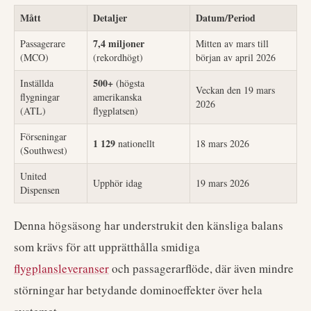
Mått
Detaljer
Datum/Period
7,4 miljoner
Passagerare
Mitten av mars till
(MCO)
(rekordhögt)
början av april 2026
500+
Inställda
(högsta
Veckan den 19 mars
flygningar
amerikanska
2026
(ATL)
flygplatsen)
Förseningar
1 129
nationellt
18 mars 2026
(Southwest)
United
Upphör idag
19 mars 2026
Dispensen
Denna högsäsong har understrukit den känsliga balans
som krävs för att upprätthålla smidiga
flygplansleveranser
och passagerarflöde, där även mindre
störningar har betydande dominoeffekter över hela