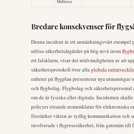
Mallorca
Bredare konsekvenser för flygs
Denna incident är ett anmärkningsvärt exempel på
utlösa säkerhetsåtgärder på hög nivå inom
flygb
ett falsklarm, visar det nödvändigheten av att u
säkerhetsprotokoll över alla
globala ruttutveckli
enheter på flygplan presenterar nya utmaningar
och flygbolag. Flygbolag och säkerhetspersonal an
om de är fysiska eller digitala. Incidenten skulle
policyer rörande nomenklatur för elektroniska e
förstärker vikten av tydlig kommunikation och s
involverade i flygresesäkerhet, från gatemän till