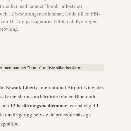
ooth-enhet med namnet "bomb" utlöste ett
och 12 besättningsmedlemmar, ledde till en FBI-
n en 16-årig passagerares Fitbit, och flygningen
mprövning.
ån Newark Liberty International Airport tvingades
gt säkerhetslarm som härrörde från en Bluetooth-
e
12 besättningsmedlemmar
och
, var på väg till
ade omdirigering belyste de procedurmässiga
lygmiljön.