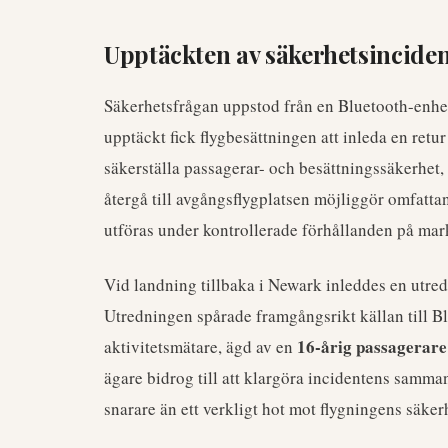
Upptäckten av säkerhetsincide
Säkerhetsfrågan uppstod från en Bluetooth-enhe
upptäckt fick flygbesättningen att inleda en retur
säkerställa passagerar- och besättningssäkerhet, äv
återgå till avgångsflygplatsen möjliggör omfatt
utföras under kontrollerade förhållanden på mar
Vid landning tillbaka i Newark inleddes en utre
Utredningen spårade framgångsrikt källan till Bl
16-årig passagerare
aktivitetsmätare, ägd av en
ägare bidrog till att klargöra incidentens samma
snarare än ett verkligt hot mot flygningens säker