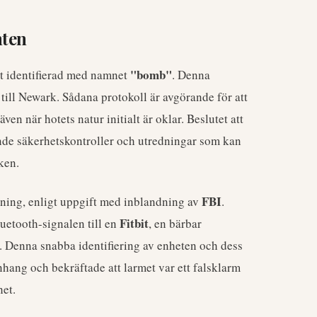
nten
"bomb"
t identifierad med namnet
. Denna
 till Newark. Sådana protokoll är avgörande för att
en när hotets natur initialt är oklar. Beslutet att
ande säkerhetskontroller och utredningar som kan
ken.
FBI
dning, enligt uppgift med inblandning av
.
Fitbit
uetooth-signalen till en
, en bärbar
. Denna snabba identifiering av enheten och dess
nhang och bekräftade att larmet var ett falsklarm
het.