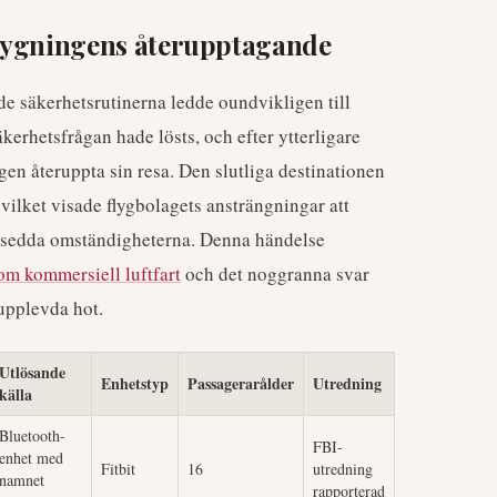
flygningens återupptagande
e säkerhetsrutinerna ledde oundvikligen till
kerhetsfrågan hade lösts, och efter ytterligare
gen återuppta sin resa. Den slutliga destinationen
 vilket visade flygbolagets ansträngningar att
rutsedda omständigheterna. Denna händelse
om kommersiell luftfart
och det noggranna svar
upplevda hot.
Utlösande
Enhetstyp
Passagerarålder
Utredning
källa
Bluetooth-
FBI-
enhet med
Fitbit
16
utredning
namnet
rapporterad