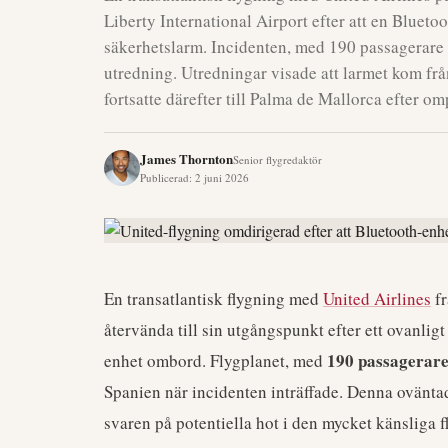
Liberty International Airport efter att en Bluet
säkerhetslarm. Incidenten, med 190 passagerare 
utredning. Utredningar visade att larmet kom frå
fortsatte därefter till Palma de Mallorca efter o
James Thornton
Senior flygredaktör
Publicerad
:
2 juni 2026
En transatlantisk flygning med
United Airlines
fr
återvända till sin utgångspunkt efter ett ovanli
190 passagerar
enhet ombord. Flygplanet, med
Spanien när incidenten inträffade. Denna ovänt
svaren på potentiella hot i den mycket känsliga f