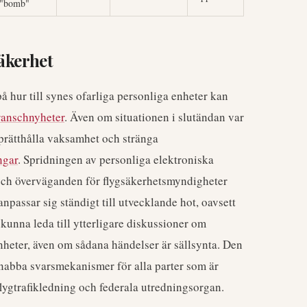
"bomb"
äkerhet
 hur till synes ofarliga personliga enheter kan
ranschnyheter
. Även om situationen i slutändan var
pprätthålla vaksamhet och stränga
ngar
. Spridningen av personliga elektroniska
 och överväganden för flygsäkerhetsmyndigheter
passar sig ständigt till utvecklande hot, oavsett
 kunna leda till ytterligare diskussioner om
nheter, även om sådana händelser är sällsynta. Den
nabba svarsmekanismer för alla parter som är
 flygtrafikledning och federala utredningsorgan.