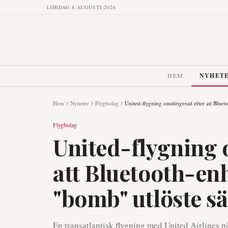
LÖRDAG 8 AUGUSTI 2026
HEM
NYHET
Hem
Nyheter
Flygbolag
United-flygning omdirigerad efter att Blue
Flygbolag
United-flygning 
att Bluetooth-e
"bomb" utlöste s
En transatlantisk flygning med United Airlines p