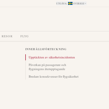
UTGÅVA
:
SVERIGE
A RESOR
FLYG
INNEHÅLLSFÖRTECKNING
Upptäckten av säkerhetsincidenten
Påverkan på passagerare och
flygningens återupptagande
Bredare konsekvenser för flygsäkerhet