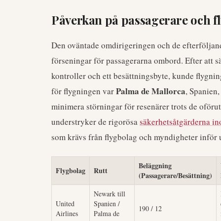
Påverkan på passagerare och 
Den oväntade omdirigeringen och de efterföljand
förseningar för passagerarna ombord. Efter att sä
kontroller och ett besättningsbyte, kunde flygnin
Palma de Mallorca
för flygningen var
, Spanien,
minimera störningar för resenärer trots de ofö
understryker de rigorösa
säkerhetsåtgärderna in
som krävs från flygbolag och myndigheter inför 
Beläggning
Flygbolag
Rutt
(Passagerare/Besättning)
Newark till
United
Spanien /
190 / 12
Airlines
Palma de