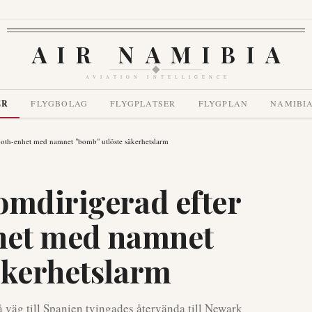
AIR NAMIBIA
AVIATION INTELLIGENCE
ER
FLYGBOLAG
FLYGPLATSER
FLYGPLAN
NAMIBI
tooth-enhet med namnet "bomb" utlöste säkerhetslarm
omdirigerad efter
nhet med namnet
äkerhetslarm
å väg till Spanien tvingades återvända till Newark