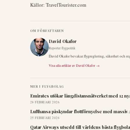
Källor: TravelTourister.com
OM FÖRFATTAREN
David Okafor
Reporter flygpolitik
David Okafor bevakar flygreglering, säkerhet och re
Visa alla artiklar av
David Okafor
→
MER I
FLYGBOLAG
Emirates utökar långdistansnätverket med 12 nya
28 FEBRUARI 2026
Lufthansa påskyndar flottförnyelse med massiv 
25 FEBRUARI 2026
Qatar Airways utsedd till världens bästa flygbo