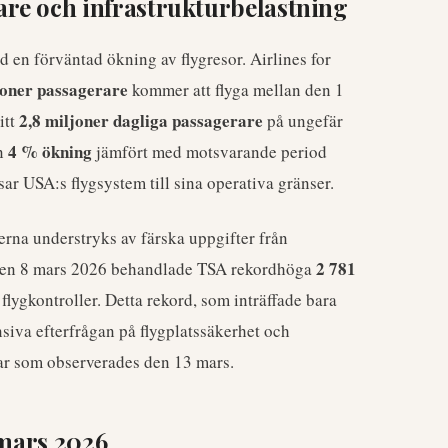
re och infrastrukturbelastning
en förväntad ökning av flygresor. Airlines for
joner passagerare
kommer att flyga mellan den 1
2,8 miljoner dagliga passagerare
itt
på ungefär
4 % ökning
en
jämfört med motsvarande period
r USA:s flygsystem till sina operativa gränser.
na understryks av färska uppgifter från
2 781
 Den 8 mars 2026 behandlade TSA rekordhöga
 flygkontroller. Detta rekord, som inträffade bara
siva efterfrågan på flygplatssäkerhet och
gar som observerades den 13 mars.
 mars 2026