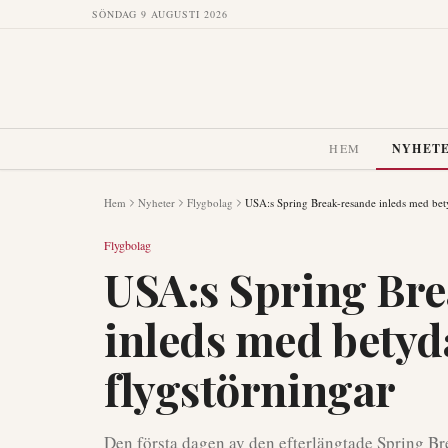
SÖNDAG 9 AUGUSTI 2026
HEM
NYHET
Hem
Nyheter
Flygbolag
USA:s Spring Break-resande inleds med bet
Flygbolag
USA:s Spring Br
inleds med bety
flygstörningar
Den första dagen av den efterlängtade Spring B