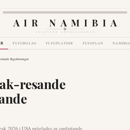
AIR NAMIBIA
AVIATION INTELLIGENCE
ER
FLYGBOLAG
FLYGPLATSER
FLYGPLAN
NAMIBI
ydande flygstörningar
eak-resande
dande
reak 2026 i USA präglades av omfattande