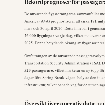
Rekordprognoser för passagera
De nuvarande flygstörningarna sammanfaller med 
171 mil
America (A4A) prognostiserar att cirka
mars och 30 april 2026. Detta innebär i genomsn
26 000 flygningar varje dag
, vilket motsvarar 
2025. Denna betydande ökning av flygresor pressa
Omfattningen av de nuvarande passagerarvolymer
Transportation Security Administration (TSA).
523 passagerare
, vilket markerar en ny topp för
dagar före Spring Break-vågen, belyste den inten
infrastruktur, vilket banade väg för de utmanin
Översikt över operativ data: 13