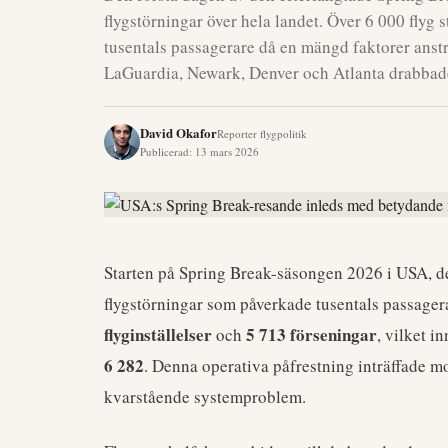
flygstörningar över hela landet. Över 6 000 flyg s
tusentals passagerare då en mängd faktorer anst
LaGuardia, Newark, Denver och Atlanta drabbade
David Okafor
Reporter flygpolitik
Publicerad
:
13 mars 2026
Starten på Spring Break-säsongen 2026 i USA, 
flygstörningar som påverkade tusentals passagera
flyginställelser
5 713 förseningar
och
, vilket i
6 282
. Denna operativa påfrestning inträffade 
kvarstående systemproblem.