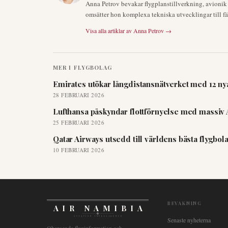
Anna Petrov bevakar flygplanstillverkning, avioni
omsätter hon komplexa tekniska utvecklingar till fä
Visa alla artiklar av
Anna Petrov
→
MER I
FLYGBOLAG
Emirates utökar långdistansnätverket med 12 nya
28 FEBRUARI 2026
Lufthansa påskyndar flottförnyelse med massiv 
25 FEBRUARI 2026
Qatar Airways utsedd till världens bästa flygbo
10 FEBRUARI 2026
BEVAKNING
AIR NAMIBIA
AVIATION INTELLIGENCE
Senaste nyheterna