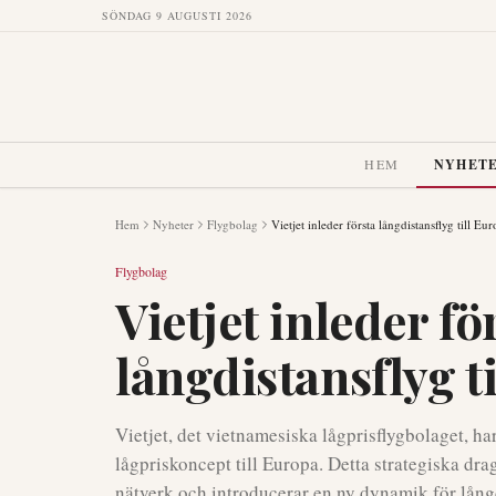
SÖNDAG 9 AUGUSTI 2026
HEM
NYHET
Hem
Nyheter
Flygbolag
Vietjet inleder första långdistansflyg till Eu
Flygbolag
Vietjet inleder fö
långdistansflyg t
Vietjet, det vietnamesiska lågprisflygbolaget, ha
lågpriskoncept till Europa. Detta strategiska dr
nätverk och introducerar en ny dynamik för lån