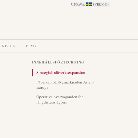
UTGÅVA
:
SVERIGE
A RESOR
FLYG
INNEHÅLLSFÖRTECKNING
Strategisk nätverksexpansion
Påverkan på flygmarknaden Asien-
Europa
Operativa överväganden för
långdistanslågpris