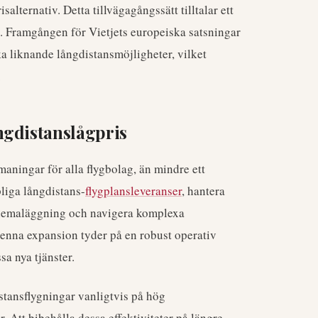
alternativ. Detta tillvägagångssätt tilltalar ett
t. Framgången för Vietjets europeiska satsningar
a liknande långdistansmöjligheter, vilket
.
ngdistanslågpris
maningar för alla flygbolag, än mindre ett
pliga långdistans-
flygplansleveranser
, hantera
chemaläggning och navigera komplexa
denna expansion tyder på en robust operativ
sa nya tjänster.
stansflygningar vanligtvis på hög
. Att bibehålla dessa effektiviteter på längre