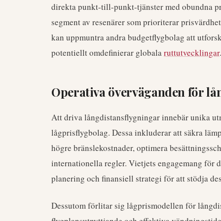
direkta punkt-till-punkt-tjänster med obundna pris
segment av resenärer som prioriterar prisvärdhe
kan uppmuntra andra budgetflygbolag att utforsk
potentiellt omdefinierar globala
ruttutvecklingar
Operativa överväganden för lå
Att driva långdistansflygningar innebär unika ut
lågprisflygbolag. Dessa inkluderar att säkra läm
högre bränslekostnader, optimera besättningss
internationella regler. Vietjets engagemang för 
planering och finansiell strategi för att stödja des
Dessutom förlitar sig lågprismodellen för långdi
flygplansutnyttjande och effektiva vändningstider