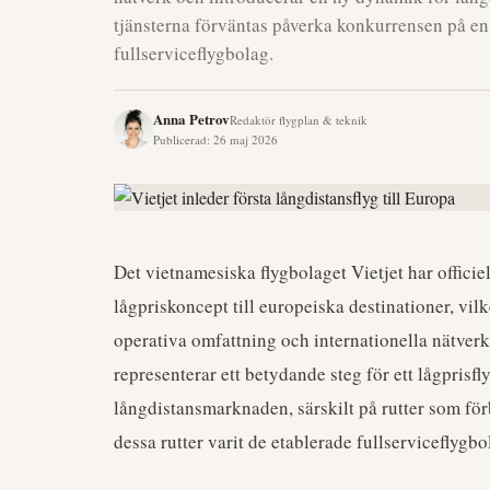
tjänsterna förväntas påverka konkurrensen på en
fullserviceflygbolag.
Anna Petrov
Redaktör flygplan & teknik
Publicerad
:
26 maj 2026
Det vietnamesiska flygbolaget Vietjet har officie
lågpriskoncept till europeiska destinationer, vi
operativa omfattning och internationella nätver
representerar ett betydande steg för ett lågpris
långdistansmarknaden, särskilt på rutter som fö
dessa rutter varit de etablerade fullserviceflyg