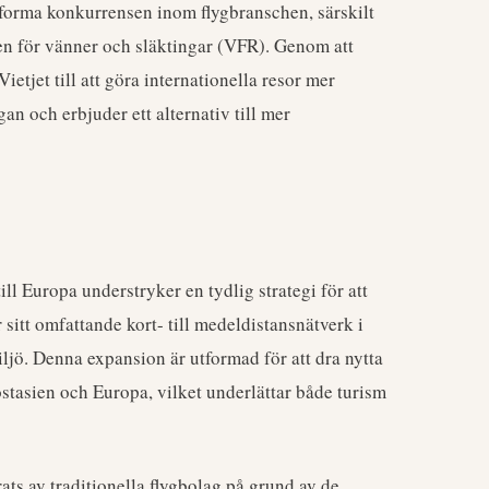
omforma konkurrensen inom flygbranschen, särskilt
en för vänner och släktingar (VFR). Genom att
ietjet till att göra internationella resor mer
ågan och erbjuder ett alternativ till mer
ill Europa understryker en tydlig strategi för att
 sitt omfattande kort- till medeldistansnätverk i
ljö. Denna expansion är utformad för att dra nytta
stasien och Europa, vilket underlättar både turism
ats av traditionella flygbolag på grund av de