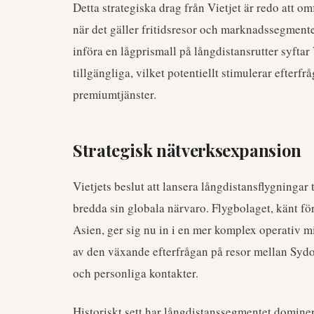
Detta strategiska drag från Vietjet är redo att 
när det gäller fritidsresor och marknadssegment
införa en lågprismall på långdistansrutter syftar V
tillgängliga, vilket potentiellt stimulerar efterfr
premiumtjänster.
Strategisk nätverksexpansion
Vietjets beslut att lansera långdistansflygningar t
bredda sin globala närvaro. Flygbolaget, känt för
Asien, ger sig nu in i en mer komplex operativ mi
av den växande efterfrågan på resor mellan Sydo
och personliga kontakter.
Historiskt sett har långdistanssegmentet dominer