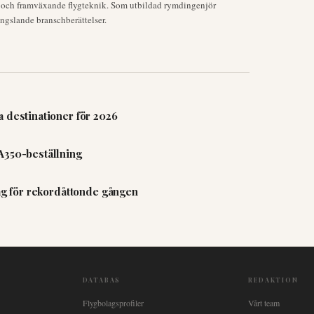
k och framväxande flygteknik. Som utbildad rymdingenjör
ngslande branschberättelser.
 destinationer för 2026
A350-beställning
lag för rekordåttonde gången
DATABAS
REDAKTION
Flygbolagsprofiler
Vårt team