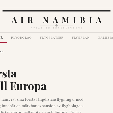
AIR NAMIBIA
AVIATION INTELLIGENCE
ER
FLYGBOLAG
FLYGPLATSER
FLYGPLAN
NAMIBI
ropa
rsta
ill Europa
r lanserat sina första långdistansflygningar med
ag innebär en märkbar expansion av flygbolagets
gdistansresor mellan Asien och Europa. De nya