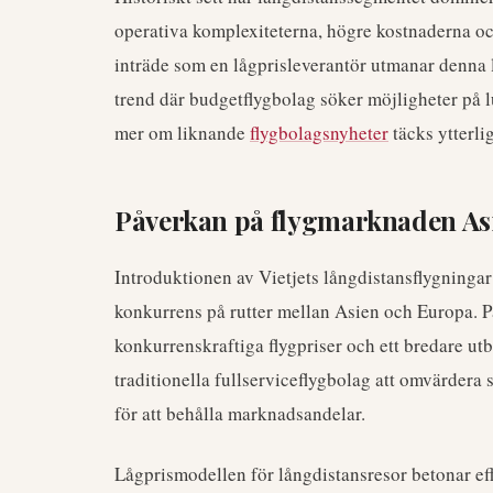
operativa komplexiteterna, högre kostnaderna och
inträde som en lågprisleverantör utmanar denna 
trend där budgetflygbolag söker möjligheter på
mer om liknande
flygbolagsnyheter
täcks ytterli
Påverkan på flygmarknaden A
Introduktionen av Vietjets långdistansflygninga
konkurrens på rutter mellan Asien och Europa. P
konkurrenskraftiga flygpriser och ett bredare ut
traditionella fullserviceflygbolag att omvärdera 
för att behålla marknadsandelar.
Lågprismodellen för långdistansresor betonar eff