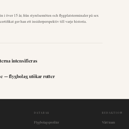
 i över 15 år, från styrelsemöten och flygplatsterminaler på sex
rtifikat ger han ett insiderperspektiv till varje historia.
terna intensifieras
e — flygbolag utökar rutter
DATABAS
REDAKTION
Flygbolagsprofiler
Vårt team