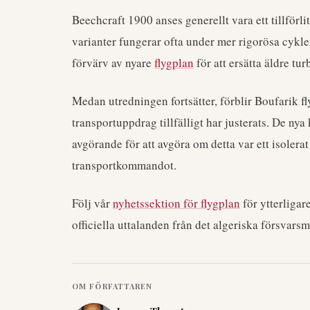
Beechcraft 1900 anses generellt vara ett tillförli
varianter fungerar ofta under mer rigorösa cykl
förvärv av nyare
flygplan
för att ersätta äldre tu
Medan utredningen fortsätter, förblir Boufarik fl
transportuppdrag tillfälligt har justerats. De n
avgörande för att avgöra om detta var ett isolera
transportkommandot.
Följ vår
nyhetssektion för flygplan
för ytterliga
officiella uttalanden från det algeriska försvarsmi
OM FÖRFATTAREN