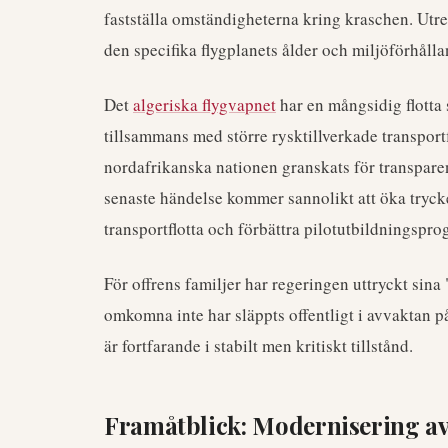
fastställa omständigheterna kring kraschen. Utr
den specifika flygplanets ålder och miljöförhålla
Det
algeriska flygvapnet
har en mångsidig flotta
tillsammans med större rysktillverkade transport
nordafrikanska nationen granskats för transparen
senaste händelse kommer sannolikt att öka trycke
transportflotta och förbättra pilotutbildningspr
För offrens familjer har regeringen uttryckt si
omkomna inte har släppts offentligt i avvaktan p
är fortfarande i stabilt men kritiskt tillstånd.
Framåtblick: Modernisering av 