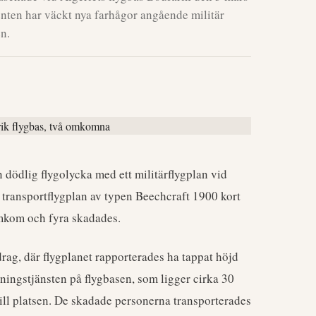
enten har väckt nya farhågor angående militär
en.
n dödlig flygolycka med ett militärflygplan vid
 transportflygplan av typen Beechcraft 1900 kort
 omkom och fyra skadades.
drag, där flygplanet rapporterades ha tappat höjd
dningstjänsten på flygbasen, som ligger cirka 30
ill platsen. De skadade personerna transporterades