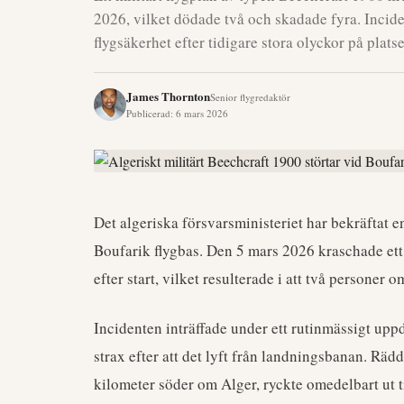
2026, vilket dödade två och skadade fyra. Incid
flygsäkerhet efter tidigare stora olyckor på plats
James Thornton
Senior flygredaktör
Publicerad
:
6 mars 2026
Det algeriska försvarsministeriet har bekräftat e
Boufarik flygbas. Den 5 mars 2026 kraschade ett
efter start, vilket resulterade i att två personer
Incidenten inträffade under ett rutinmässigt upp
strax efter att det lyft från landningsbanan. Räd
kilometer söder om Alger, ryckte omedelbart ut t