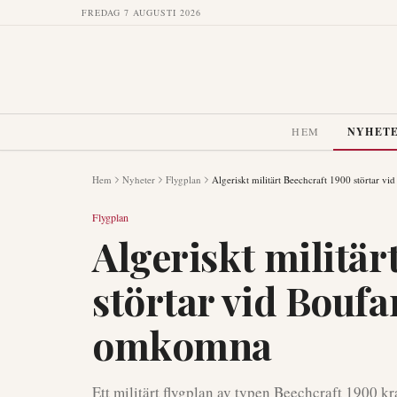
FREDAG 7 AUGUSTI 2026
HEM
NYHET
Hem
Nyheter
Flygplan
Algeriskt militärt Beechcraft 1900 störtar v
Flygplan
Algeriskt militär
störtar vid Boufar
omkomna
Ett militärt flygplan av typen Beechcraft 1900 k