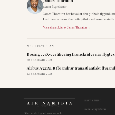
James Thornton
Senior flygredaktör
James Thornton har bevakat den globala flygindustrin
kontinenter. Som före detta pilot med kommersiella ce
Visa alla artiklar av
James Thornton
→
MER I
FLYGPLAN
Boeing 777X-certifiering framskrider när flygtes
20 FEBRUARI 2026
Airbus A321XLR förändrar transatlantiskt flygand
12 FEBRUARI 2026
BEVAKNING
AIR NAMIBIA
AVIATION INTELLIGENCE
Senaste nyheterna
Oberoende flyginformation och