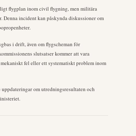
tligt flygplan inom civil flygning, men militära
er. Denna incident kan påskynda diskussioner om
rbopropenheter.
ygbas i drift, även om flygscheman för
ya kommissionens slutsatser kommer att vara
t mekaniskt fel eller ett systematiskt problem inom
re uppdateringar om utredningsresultaten och
nisteriet.