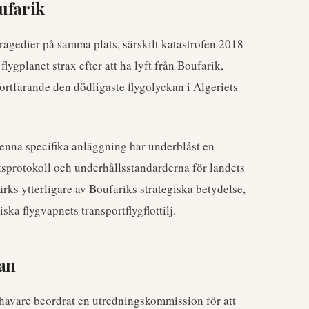
ufarik
ragedier på samma plats, särskilt katastrofen 2018
flygplanet strax efter att ha lyft från Boufarik,
ortfarande den dödligaste flygolyckan i Algeriets
nna specifika anläggning har underblåst en
sprotokoll och underhållsstandarderna för landets
ärks ytterligare av Boufariks strategiska betydelse,
ska flygvapnets transportflygflottilj.
an
lhavare beordrat en utredningskommission för att