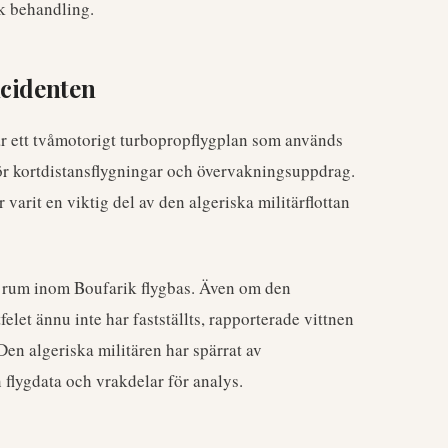
sk behandling.
ncidenten
är ett tvåmotorigt turbopropflygplan som används
r kortdistansflygningar och övervakningsuppdrag.
varit en viktig del av den algeriska militärflottan
e rum inom Boufarik flygbas. Även om den
tfelet ännu inte har fastställts, rapporterade vittnen
 Den algeriska militären har spärrat av
 flygdata och vrakdelar för analys.