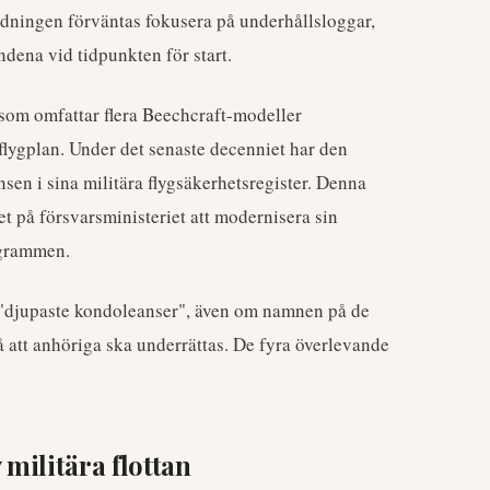
edningen förväntas fokusera på underhållsloggar,
ndena vid tidpunkten för start.
 som omfattar flera Beechcraft-modeller
flygplan. Under det senaste decenniet har den
sen i sina militära flygsäkerhetsregister. Denna
t på försvarsministeriet att modernisera sin
ogrammen.
na "djupaste kondoleanser", även om namnen på de
å att anhöriga ska underrättas. De fyra överlevande
militära flottan