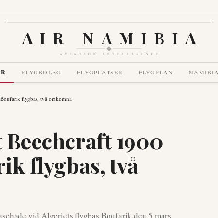
AIR NAMIBIA
AVIATION INTELLIGENCE
ER
FLYGBOLAG
FLYGPLATSER
FLYGPLAN
NAMIBI
id Boufarik flygbas, två omkomna
t Beechcraft 1900
ik flygbas, två
raschade vid Algeriets flygbas Boufarik den 5 mars