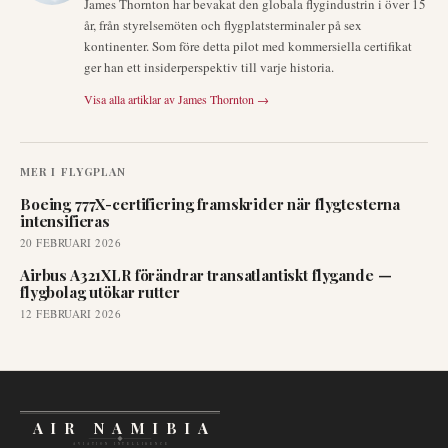
James Thornton har bevakat den globala flygindustrin i över 15
år, från styrelsemöten och flygplatsterminaler på sex
kontinenter. Som före detta pilot med kommersiella certifikat
ger han ett insiderperspektiv till varje historia.
Visa alla artiklar av
James Thornton
→
MER I
FLYGPLAN
Boeing 777X-certifiering framskrider när flygtesterna
intensifieras
20 FEBRUARI 2026
Airbus A321XLR förändrar transatlantiskt flygande —
flygbolag utökar rutter
12 FEBRUARI 2026
AIR NAMIBIA
AVIATION INTELLIGENCE