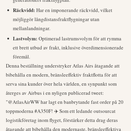
Räckvidd:
Har en imponerande räckvidd, vilket
möjliggör långdistansfraktflygningar utan
mellanlandningar.
Lastvolym:
Optimerad lastrumsvolym för att rymma
ett brett utbud av frakt, inklusive överdimensionerade
föremål.
Denna beställning understryker Atlas Airs åtagande att
bibehålla en modern, bränsleeffektiv fraktflotta för att
serva sina kunder över hela världen, en synpunkt som
återges av Airbus i en nyligen publicerad tweet:
"@AtlasAirWW har lagt en banbrytande fast order på 20
toppmoderna #A350F! ✈️ Som ett ledande outsourcat
logistikföretag inom flyget, förstärker detta drag deras
åtagande att bibehålla den modernaste, bränsleeffektiva