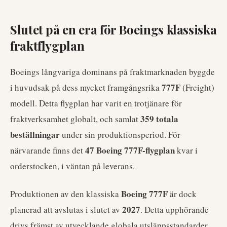
Slutet på en era för Boeings klassiska
fraktflygplan
Boeings långvariga dominans på fraktmarknaden byggde
777F
i huvudsak på dess mycket framgångsrika
(Freight)
modell. Detta flygplan har varit en trotjänare för
359 totala
fraktverksamhet globalt, och samlat
beställningar
under sin produktionsperiod. För
47 Boeing 777F-flygplan
närvarande finns det
kvar i
orderstocken, i väntan på leverans.
Boeing 777F
Produktionen av den klassiska
är dock
2027
planerad att avslutas i slutet av
. Detta upphörande
drivs främst av utvecklande globala utsläppsstandarder,