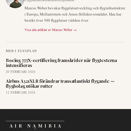
Marcus Weber bevakar flygplatsutveckling och flyginfrastruktur
i Europa, Mellanöstern och Asien-Stillahavsområdet. Han har
besökt över 300 flygplatser världen över.
Visa alla artiklar av
Marcus Weber
→
MER I
FLYGPLAN
Boeing 777X-certifiering framskrider när flygtesterna
intensifieras
20 FEBRUARI 2026
Airbus A321XLR förändrar transatlantiskt flygande —
flygbolag utökar rutter
12 FEBRUARI 2026
AIR NAMIBIA
AVIATION INTELLIGENCE