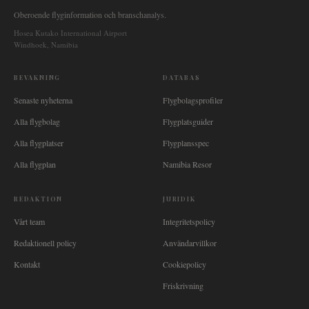
Oberoende flyginformation och branschanalys.
Hosea Kutako International Airport
Windhoek, Namibia
BEVAKNING
DATABAS
Senaste nyheterna
Flygbolagsprofiler
Alla flygbolag
Flygplatsguider
Alla flygplatser
Flygplansspec
Alla flygplan
Namibia Resor
REDAKTION
JURIDIK
Vårt team
Integritetspolicy
Redaktionell policy
Användarvillkor
Kontakt
Cookiepolicy
Friskrivning