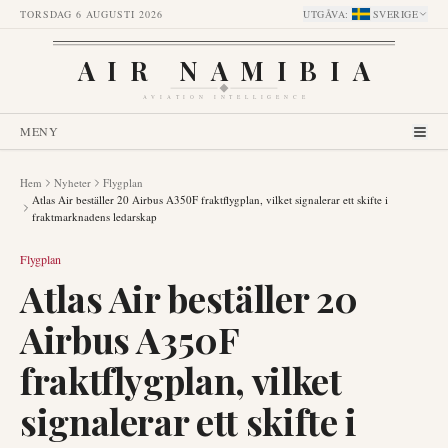
TORSDAG 6 AUGUSTI 2026
UTGÅVA
:
SVERIGE
AIR NAMIBIA
AVIATION INTELLIGENCE
MENY
Hem
Nyheter
Flygplan
Atlas Air beställer 20 Airbus A350F fraktflygplan, vilket signalerar ett skifte i
fraktmarknadens ledarskap
Flygplan
Atlas Air beställer 20
Airbus A350F
fraktflygplan, vilket
signalerar ett skifte i