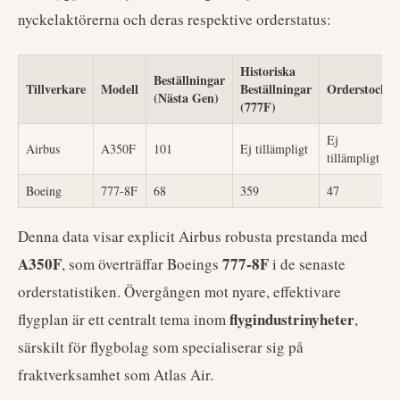
nyckelaktörerna och deras respektive orderstatus:
Historiska
Beställningar
Tillverkare
Modell
Beställningar
Orderstock
(Nästa Gen)
(777F)
Ej
Airbus
A350F
101
Ej tillämpligt
tillämpligt
Boeing
777-8F
68
359
47
Denna data visar explicit Airbus robusta prestanda med
A350F
777-8F
, som överträffar Boeings
i de senaste
orderstatistiken. Övergången mot nyare, effektivare
flygindustrinyheter
flygplan är ett centralt tema inom
,
särskilt för flygbolag som specialiserar sig på
fraktverksamhet som Atlas Air.