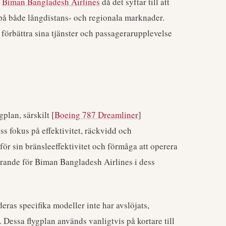
r
Biman Bangladesh Airlines
då det syftar till att
o på både långdistans- och regionala marknader.
 förbättra sina tjänster och passagerarupplevelse
gplan, särskilt [
Boeing 787 Dreamliner
]
ss fokus på effektivitet, räckvidd och
ör sin bränsleeffektivitet och förmåga att operera
örande för Biman Bangladesh Airlines i dess
ras specifika modeller inte har avslöjats,
. Dessa flygplan används vanligtvis på kortare till