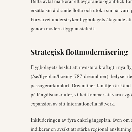
Detta avtal markerar ett avgörande ögonblick fö
ersätta sin åldrande flotta och utöka sin närvar
Förvärvet understryker flygbolagets åtagande att
genom modern flygplansteknik.
Strategisk flottmodernisering
Flygbolagets beslut att investera kraftigt i nya fly
(/se/flygplan/boeing-787-dreamliner), belyser de
passagerarkomfort. Dreamliner-familjen är känd f
på långdistansrutter, vilket kommer att vara avg
expansion av sitt internationella nätverk.
Inkluderingen av fyra enkelgångsplan, även om de
indikerar en avsikt att stärka regional anslutning