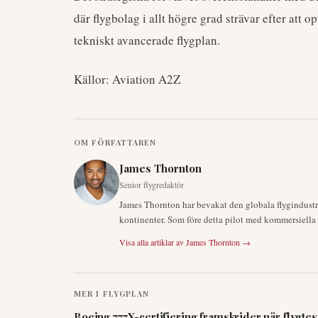
där flygbolag i allt högre grad strävar efter att
tekniskt avancerade flygplan.
Källor: Aviation A2Z
OM FÖRFATTAREN
James Thornton
Senior flygredaktör
James Thornton har bevakat den globala flygindustrin
kontinenter. Som före detta pilot med kommersiella ce
Visa alla artiklar av
James Thornton
→
MER I
FLYGPLAN
Boeing 777X-certifiering framskrider när flygtes