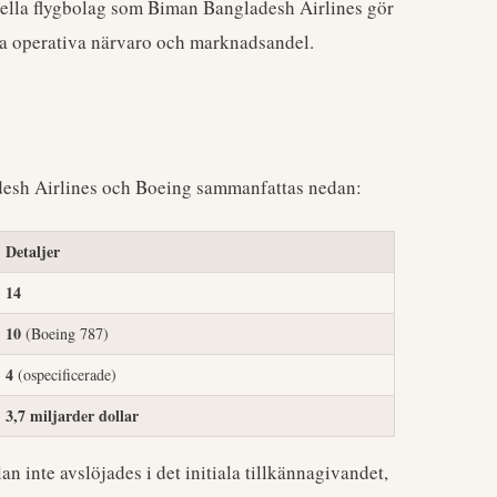
ella flygbolag som Biman Bangladesh Airlines gör
tida operativa närvaro och marknadsandel.
desh Airlines och Boeing sammanfattas nedan:
Detaljer
14
10
(Boeing 787)
4
(ospecificerade)
3,7 miljarder dollar
n inte avslöjades i det initiala tillkännagivandet,