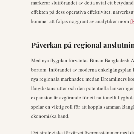
markerar slutförandet av detta avtal ett betydand
effekten på dess operativa effektivitet, nätver
kommer att följas noggrant av analytiker inom
f
Påverkan på regional anslutni
Med nya flygplan förväntas Biman Bangladesh Air
bortom. Införandet av moderna enkelgångsplan ko
nya regionala marknader, medan Dreamliners komm
långdistansrutter och den potentiella lanseringe
expansion är avgörande för ett nationellt flygb
spelar en viktig roll för att koppla samman Bang
ekonomiska band.
Det strategiska förvärvet överensstämmer med d