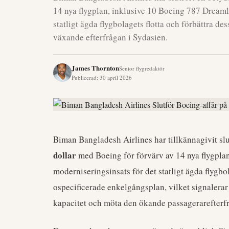
14 nya flygplan, inklusive 10 Boeing 787 Dreamlin
statligt ägda flygbolagets flotta och förbättra de
växande efterfrågan i Sydasien.
James Thornton
Senior flygredaktör
Publicerad
:
30 april 2026
Biman Bangladesh Airlines har tillkännagivit sl
dollar
med Boeing för förvärv av 14 nya flygplan
moderniseringsinsats för det statligt ägda flyg
ospecificerade enkelgångsplan, vilket signalerar e
kapacitet och möta den ökande passagerarefterf