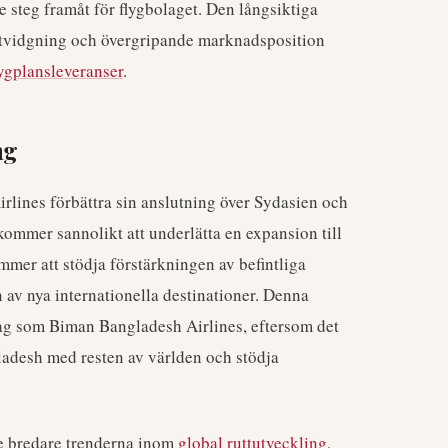
e steg framåt för flygbolaget. Den långsiktiga
ksutvidgning och övergripande marknadsposition
lygplansleveranser
.
ng
lines förbättra sin anslutning över Sydasien och
mmer sannolikt att underlätta en expansion till
er att stödja förstärkningen av befintliga
n av nya internationella destinationer. Denna
olag som Biman Bangladesh Airlines, eftersom det
ladesh med resten av världen och stödja
e bredare trenderna inom
global ruttutveckling
,