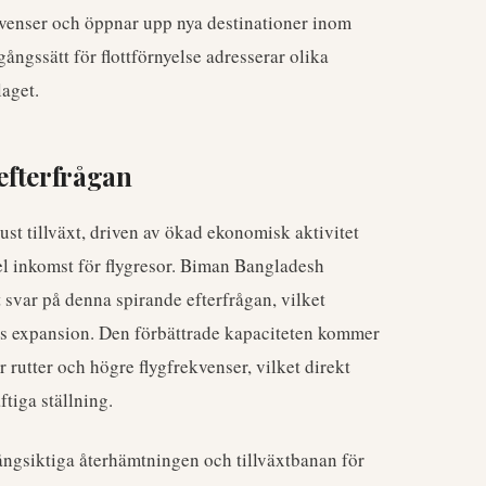
ekvenser och öppnar upp nya destinationer inom
ångssätt för flottförnyelse adresserar olika
laget.
 efterfrågan
st tillväxt, driven av ökad ekonomisk aktivitet
l inkomst för flygresor. Biman Bangladesh
kt svar på denna spirande efterfrågan, vilket
ens expansion. Den förbättrade kapaciteten kommer
er rutter och högre flygfrekvenser, vilket direkt
tiga ställning.
långsiktiga återhämtningen och tillväxtbanan för