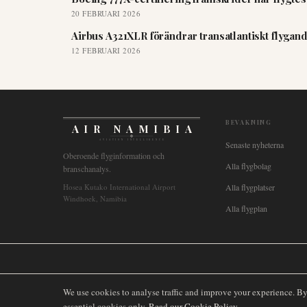
20 FEBRUARI 2026
Airbus A321XLR förändrar transatlantiskt flygand
12 FEBRUARI 2026
BEVAKNING
AIR NAMIBIA
AVIATION INTELLIGENCE
Senaste nyheterna
Oberoende flyginformation och
Alla flygbolag
branschanalys.
Hosea Kutako International Airport
Alla flygplatser
Windhoek, Namibia
Alla flygplan
🌐
International
🇬🇧
United Kingdom
🇦🇺
Australia
🇨🇦
Canada
🇳🇿
We use cookies to analyse traffic and improve your experience. B
essential cookies only.
Read our Cookie Policy