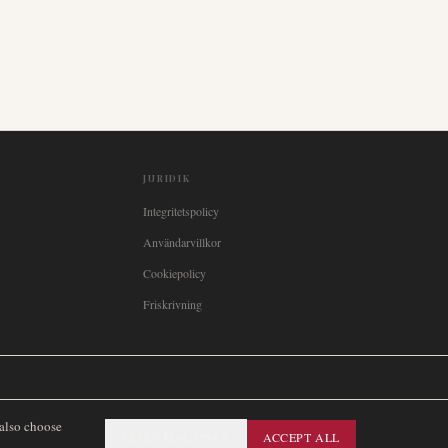
JURIDIK
Integritetspolicy
Användarvillkor
Cookiepolicy
Friskrivning

Italia
🇪🇸
España
🇧🇷
Brasil
🇸🇪
Sverige
🇳🇴
Norge
🇩🇰
Danmark
 also choose
ESSENTIAL ONLY
ACCEPT ALL