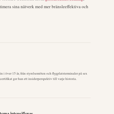
 optimera sina nätverk med mer bränsleeffektiva och
 i över 15 år, från styrelsemöten och flygplatsterminaler på sex
rtifikat ger han ett insiderperspektiv till varje historia.
terna intensifieras