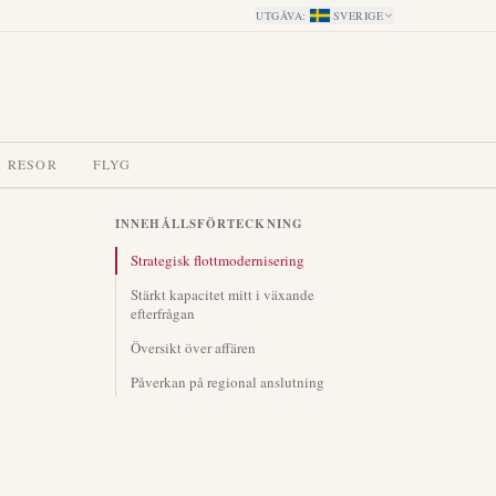
UTGÅVA
:
SVERIGE
A RESOR
FLYG
INNEHÅLLSFÖRTECKNING
Strategisk flottmodernisering
Stärkt kapacitet mitt i växande
efterfrågan
Översikt över affären
Påverkan på regional anslutning