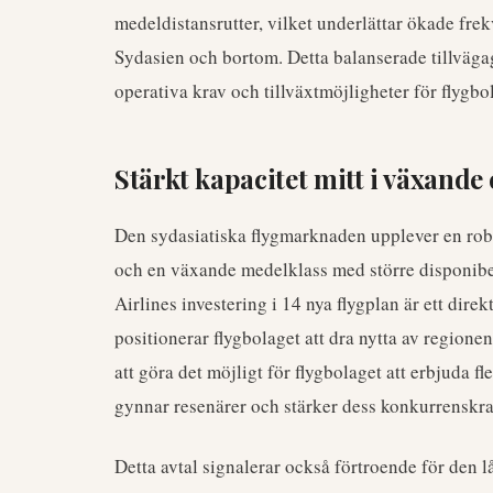
medeldistansrutter, vilket underlättar ökade fr
Sydasien och bortom. Detta balanserade tillvägag
operativa krav och tillväxtmöjligheter för flygbo
Stärkt kapacitet mitt i växande
Den sydasiatiska flygmarknaden upplever en robu
och en växande medelklass med större disponibe
Airlines investering i 14 nya flygplan är ett dire
positionerar flygbolaget att dra nytta av region
att göra det möjligt för flygbolaget att erbjuda fl
gynnar resenärer och stärker dess konkurrenskraf
Detta avtal signalerar också förtroende för den 