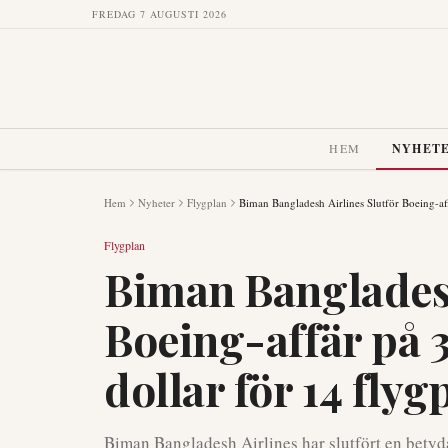
FREDAG 7 AUGUSTI 2026
HEM
NYHET
Hem
Nyheter
Flygplan
Biman Bangladesh Airlines Slutför Boeing-aff
Flygplan
Biman Bangladesh
Boeing-affär på 3
dollar för 14 flyg
Biman Bangladesh Airlines har slutfört en betyda