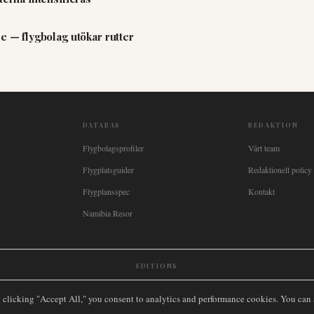
e — flygbolag utökar rutter
DATABAS
REDAKTION
Flygbolagsprofiler
Vårt team
Flygplatsguider
Redaktionell policy
Flygplansspec
Kontakt
Namibia Resor
EDITIONS
New Zealand
🇿🇦
South Africa
🇸🇬
Singapore
🇩🇪
Deutschland
🇳🇱
Nederland
🇫🇷
France
🇮
y clicking "Accept All," you consent to analytics and performance cookies. You can