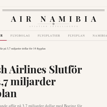
AIR NAMIBIA
AVIATION INTELLIGENCE
ER
FLYGBOLAG
FLYGPLATSER
FLYGPLAN
NAMIBI
är på 3,7 miljarder dollar för 14 flygplan
 Airlines Slutför
,7 miljarder
plan
nde affär på 3,7 miljarder dollar med Boeing för