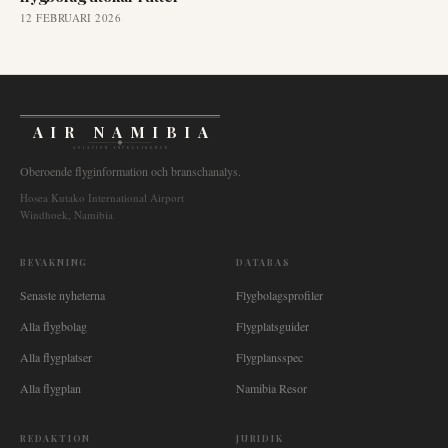
12 FEBRUARI 2026
AIR NAMIBIA
AVIATION INTELLIGENCE
Oberoende flyginformation och branschanalys.
Hosea Kutako International Airport
Windhoek, Namibia
BEVAKNING
DATABAS
Senaste nyheterna
Flygbolagsprofiler
Alla flygbolag
Flygplatsguider
Alla flygplatser
Flygplansspec
Alla flygplan
Namibia Resor
REDAKTION
JURIDIK