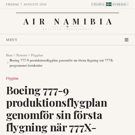
FREDAG 7 AUGUSTI 2026
UTGÅVA
:
SVERIGE
AIR NAMIBIA
AVIATION INTELLIGENCE
MENY
Hem
Nyheter
Flygplan
Boeing 777-9 produktionsflygplan genomför sin första flygning när 777X-
programmet fortskrider
Flygplan
Boeing 777-9
produktionsflygplan
genomför sin första
flygning när 777X-