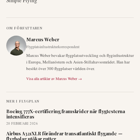
Simple Flying
OM FÖRFATTAREN
Marcus Weber
Flygplatsinfrastrukturkorrespondent
Marcus Weber bevakar flygplatsutveckling och flyginfrastruktur
i Europa, Mellanöstern och Asien-Stillahavsområdet. Han har
besökt över 300 flygplatser världen över.
Visa alla artiklar av
Marcus Weber
→
MER I
FLYGPLAN
Boeing 777X-certifiering framskrider när flygtesterna
intensifieras
20 FEBRUARI 2026
Airbus A321XLR förändrar transatlantiskt flygande —
flygbolag utökar rutter