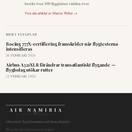
besökt över 300 flygplatser världen över.
Visa alla artiklar av
Marcus Weber
→
MER I
FLYGPLAN
Boeing 777X-certifiering framskrider när flygtesterna
intensifieras
20 FEBRUARI 2026
Airbus A321XLR förändrar transatlantiskt flygande —
flygbolag utökar rutter
12 FEBRUARI 2026
AIR NAMIBIA
AVIATION INTELLIGENCE
Oberoende flyginformation och branschanalys.
Hosea Kutako International Airport