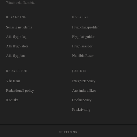
Windhoek, Namibia
BEVAKNING
DATABAS
Senaste nyheterna
Flygbolagsprofiler
Alla flygbolag
Flygplatsguider
Alla flygplatser
Flygplansspec
Alla flygplan
Namibia Resor
REDAKTION
JURIDIK
Vårt team
Integritetspolicy
Redaktionell policy
Användarvillkor
Kontakt
Cookiepolicy
Friskrivning
EDITIONS