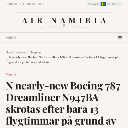
SÖNDAG 9 AUGUSTI 2026
UTGÅVA
:
SVERIGE
AIR NAMIBIA
AVIATION INTELLIGENCE
MENY
Hem
Nyheter
Flygplan
N nearly-new Boeing 787 Dreamliner N947BA skrotas efter bara 13 flygtimmar på
grund av global reservdelskris
Flygplan
N nearly-new Boeing 787
Dreamliner N947BA
skrotas efter bara 13
flygtimmar på grund av