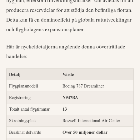
flygplan, eftersom tillverkningsinsatser kan avledas till att
producera reservdelar för att stödja den befintliga flottan.
Detta kan få en dominoeffekt på globala ruttutvecklingar
och flygbolagens expansionsplaner.
Här är nyckeldetaljerna angående denna oöverträffade
händelse:
Detalj
Värde
Flygplansmodell
Boeing 787 Dreamliner
N947BA
Registrering
13
Totalt antal flygtimmar
Skrotningsplats
Roswell International Air Center
Över 50 miljoner dollar
Beräknat delvärde