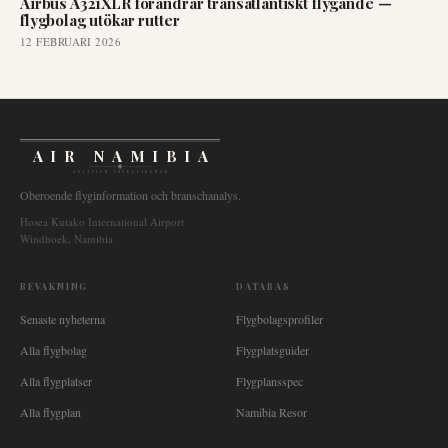
Airbus A321XLR förändrar transatlantiskt flygande —
flygbolag utökar rutter
12 FEBRUARI 2026
AIR NAMIBIA
AVIATION INTELLIGENCE
Oberoende flyginformation och branschanalys.
Hosea Kutako International Airport
Windhoek, Namibia
BEVAKNING
DATABAS
Senaste nyheterna
Flygbolagsprofiler
Alla flygbolag
Flygplatsguider
Alla flygplatser
Flygplansspec
Alla flygplan
Namibia Resor