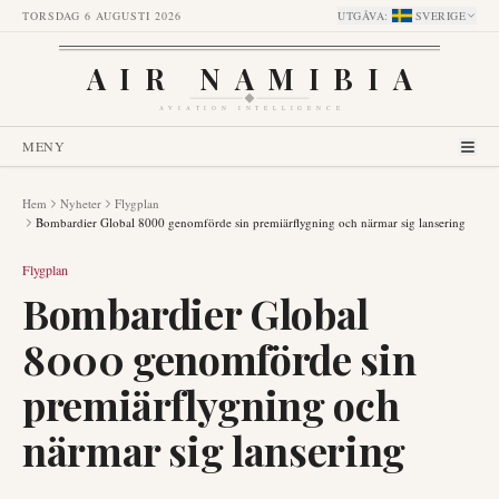
TORSDAG 6 AUGUSTI 2026
UTGÅVA
:
SVERIGE
AIR NAMIBIA
AVIATION INTELLIGENCE
MENY
Hem
Nyheter
Flygplan
Bombardier Global 8000 genomförde sin premiärflygning och närmar sig lansering
Flygplan
Bombardier Global
8000 genomförde sin
premiärflygning och
närmar sig lansering