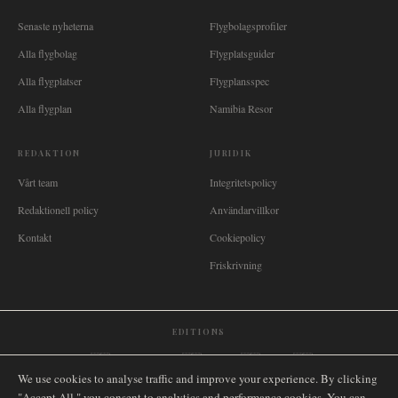
Senaste nyheterna
Flygbolagsprofiler
Alla flygbolag
Flygplatsguider
Alla flygplatser
Flygplansspec
Alla flygplan
Namibia Resor
REDAKTION
JURIDIK
Vårt team
Integritetspolicy
Redaktionell policy
Användarvillkor
Kontakt
Cookiepolicy
Friskrivning
EDITIONS
🌐
International
🇬🇧
United Kingdom
🇦🇺
Australia
🇨🇦
Canada
🇳🇿
New Zealand
We use cookies to analyse traffic and improve your experience. By clicking
🇿🇦
South Africa
🇸🇬
Singapore
🇩🇪
Deutschland
🇳🇱
Nederland
🇫🇷
France
"Accept All," you consent to analytics and performance cookies. You can