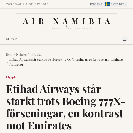
TORSDAG 6 AUGUSTI 2026
UTGÅVA
:
SVERIGE
AIR NAMIBIA
AVIATION INTELLIGENCE
MENY
Hem
Nyheter
Flygplan
Etihad Airways står starkt trots Boeing 777X-förseningar, en kontrast mot Emirates
frustration
Flygplan
Etihad Airways står
starkt trots Boeing 777X-
förseningar, en kontrast
mot Emirates