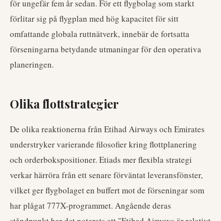
för ungefär fem år sedan. För ett flygbolag som starkt
förlitar sig på flygplan med hög kapacitet för sitt
omfattande globala ruttnätverk, innebär de fortsatta
förseningarna betydande utmaningar för den operativa
planeringen.
Olika flottstrategier
De olika reaktionerna från Etihad Airways och Emirates
understryker varierande filosofier kring flottplanering
och orderbokspositioner. Etiads mer flexibla strategi
verkar härröra från ett senare förväntat leveransfönster,
vilket ger flygbolaget en buffert mot de förseningar som
har plågat 777X-programmet. Angående deras
ståndpunkt har det noterats att "Etihad Airways är relativt