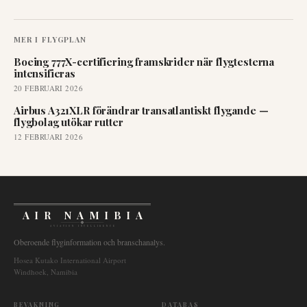
MER I
FLYGPLAN
Boeing 777X-certifiering framskrider när flygtesterna
intensifieras
20 FEBRUARI 2026
Airbus A321XLR förändrar transatlantiskt flygande —
flygbolag utökar rutter
12 FEBRUARI 2026
AIR NAMIBIA
AVIATION INTELLIGENCE
Oberoende flyginformation och branschanalys.
Hosea Kutako International Airport
Windhoek, Namibia
BEVAKNING
DATABAS