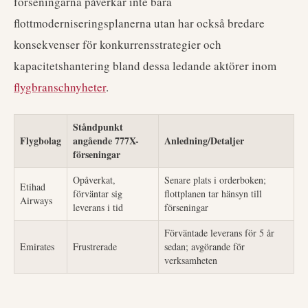
förseningarna påverkar inte bara
flottmoderniseringsplanerna utan har också bredare
konsekvenser för konkurrensstrategier och
kapacitetshantering bland dessa ledande aktörer inom
flygbranschnyheter
.
Ståndpunkt
Flygbolag
angående 777X-
Anledning/Detaljer
förseningar
Opåverkat,
Senare plats i orderboken;
Etihad
förväntar sig
flottplanen tar hänsyn till
Airways
leverans i tid
förseningar
Förväntade leverans för 5 år
Emirates
Frustrerade
sedan; avgörande för
verksamheten