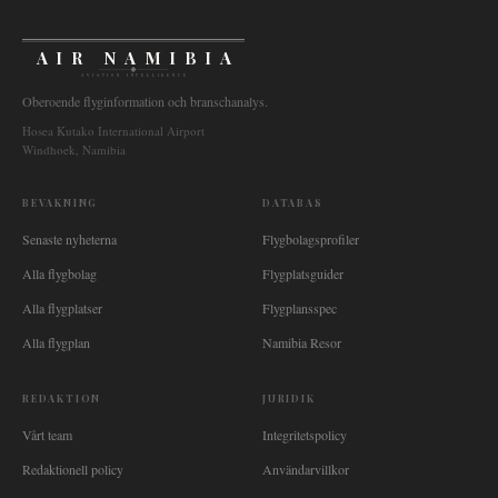
AIR NAMIBIA
AVIATION INTELLIGENCE
Oberoende flyginformation och branschanalys.
Hosea Kutako International Airport
Windhoek, Namibia
BEVAKNING
DATABAS
Senaste nyheterna
Flygbolagsprofiler
Alla flygbolag
Flygplatsguider
Alla flygplatser
Flygplansspec
Alla flygplan
Namibia Resor
REDAKTION
JURIDIK
Vårt team
Integritetspolicy
Redaktionell policy
Användarvillkor