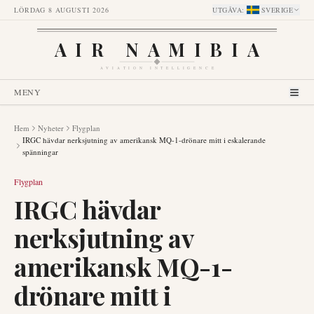
LÖRDAG 8 AUGUSTI 2026
UTGÅVA
:
SVERIGE
AIR NAMIBIA
AVIATION INTELLIGENCE
MENY
Hem
Nyheter
Flygplan
IRGC hävdar nerksjutning av amerikansk MQ-1-drönare mitt i eskalerande
spänningar
Flygplan
IRGC hävdar
nerksjutning av
amerikansk MQ-1-
drönare mitt i