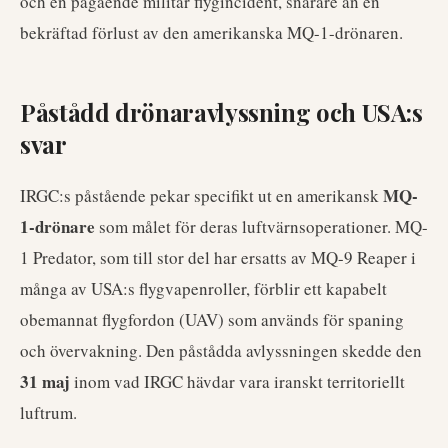
och en pågående militär flygincident, snarare än en
bekräftad förlust av den amerikanska MQ-1-drönaren.
Påstådd drönaravlyssning och USA:s
svar
MQ-
IRGC:s påstående pekar specifikt ut en amerikansk
1-drönare
som målet för deras luftvärnsoperationer. MQ-
1 Predator, som till stor del har ersatts av MQ-9 Reaper i
många av USA:s flygvapenroller, förblir ett kapabelt
obemannat flygfordon (UAV) som används för spaning
och övervakning. Den påstådda avlyssningen skedde den
31 maj
inom vad IRGC hävdar vara iranskt territoriellt
luftrum.