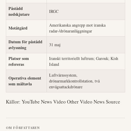
Påstådd
IRGC
nedskjutare
Amerikanska angrepp mot iranska
Motåtgärd
radar-/drönaranläggningar
Datum för påstådd
31 maj
avlyssning
Platser som
Iranskt territoriellt luftrum; Garouk; Kish
refereras
Island
Luftvärnssystem,
Operativa element
drönarmarkkontrollstation, två
som måltavla
envägsattackdrönare
Källor: YouTube News Video Other Video News Source
OM FÖRFATTAREN