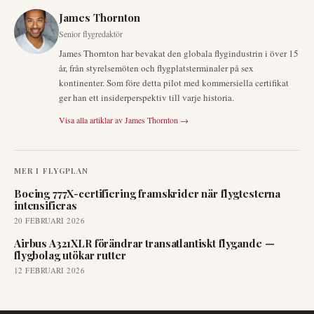
James Thornton
Senior flygredaktör
James Thornton har bevakat den globala flygindustrin i över 15
år, från styrelsemöten och flygplatsterminaler på sex
kontinenter. Som före detta pilot med kommersiella certifikat
ger han ett insiderperspektiv till varje historia.
Visa alla artiklar av
James Thornton
→
MER I
FLYGPLAN
Boeing 777X-certifiering framskrider när flygtesterna
intensifieras
20 FEBRUARI 2026
Airbus A321XLR förändrar transatlantiskt flygande —
flygbolag utökar rutter
12 FEBRUARI 2026