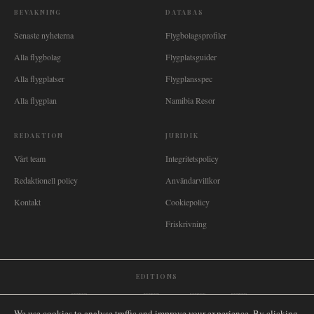
BEVAKNING
DATABAS
Senaste nyheterna
Flygbolagsprofiler
Alla flygbolag
Flygplatsguider
Alla flygplatser
Flygplansspec
Alla flygplan
Namibia Resor
REDAKTION
JURIDIK
Vårt team
Integritetspolicy
Redaktionell policy
Användarvillkor
Kontakt
Cookiepolicy
Friskrivning
EDITIONS
🌐
International
🇬🇧
United Kingdom
🇦🇺
Australia
🇨🇦
Canada
🇳🇿
New Zealand
We use cookies to analyse traffic and improve your experience. By clicking