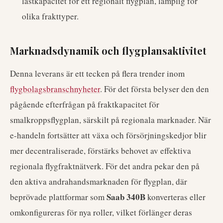
lastkapacitet för ett regionalt flygplan, lämplig för
olika frakttyper.
Marknadsdynamik och flygplansaktivitet
Denna leverans är ett tecken på flera trender inom
flygbolagsbranschnyheter
. För det första belyser den den
pågående efterfrågan på fraktkapacitet för
smalkroppsflygplan, särskilt på regionala marknader. När
e-handeln fortsätter att växa och försörjningskedjor blir
mer decentraliserade, förstärks behovet av effektiva
regionala flygfraktnätverk. För det andra pekar den på
den aktiva andrahandsmarknaden för flygplan, där
Saab 340B
beprövade plattformar som
konverteras eller
omkonfigureras för nya roller, vilket förlänger deras