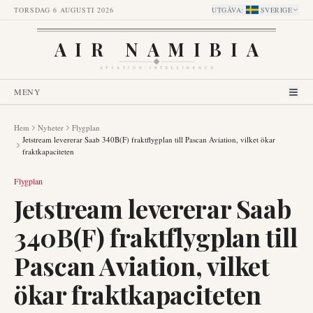
TORSDAG 6 AUGUSTI 2026
UTGÅVA
:
SVERIGE
AIR NAMIBIA
AVIATION INTELLIGENCE
MENY
Hem
Nyheter
Flygplan
Jetstream levererar Saab 340B(F) fraktflygplan till Pascan Aviation, vilket ökar
fraktkapaciteten
Flygplan
Jetstream levererar Saab
340B(F) fraktflygplan till
Pascan Aviation, vilket
ökar fraktkapaciteten