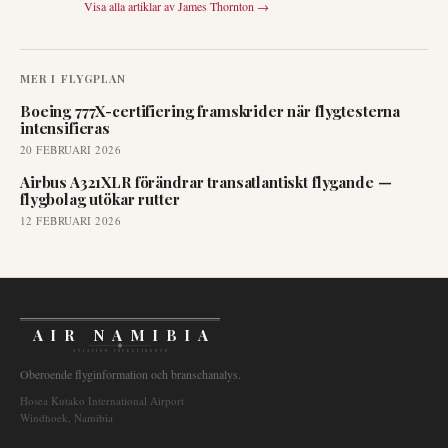
Visa alla artiklar av
James Thornton
→
MER I
FLYGPLAN
Boeing 777X-certifiering framskrider när flygtesterna
intensifieras
20 FEBRUARI 2026
Airbus A321XLR förändrar transatlantiskt flygande —
flygbolag utökar rutter
12 FEBRUARI 2026
AIR NAMIBIA
AVIATION INTELLIGENCE
Oberoende flyginformation och branschanalys.
Hosea Kutako International Airport
Windhoek, Namibia