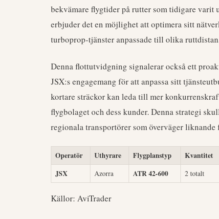
bekvämare flygtider på rutter som tidigare vari
erbjuder det en möjlighet att optimera sitt nätve
turboprop-tjänster anpassade till olika ruttdist
Denna flottutvidgning signalerar också ett proa
JSX:s engagemang för att anpassa sitt tjänsteutbu
kortare sträckor kan leda till mer konkurrenskraft
flygbolaget och dess kunder. Denna strategi skull
regionala transportörer som överväger liknande f
Operatör
Uthyrare
Flygplanstyp
Kvantitet
JSX
ATR 42-600
Azorra
2 totalt
Källor: AviTrader