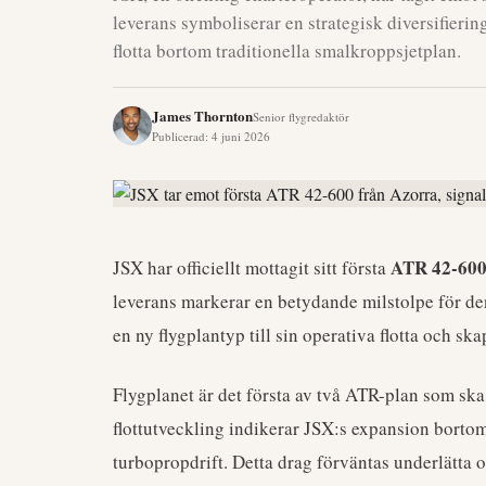
leverans symboliserar en strategisk diversifierin
flotta bortom traditionella smalkroppsjetplan.
James Thornton
Senior flygredaktör
Publicerad
:
4 juni 2026
ATR 42-60
JSX har officiellt mottagit sitt första
leverans markerar en betydande milstolpe för de
en ny flygplantyp till sin operativa flotta och sk
Flygplanet är det första av två ATR-plan som ska 
flottutveckling indikerar JSX:s expansion bortom
turbopropdrift. Detta drag förväntas underlätta op