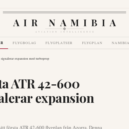
AIR NAMIBIA
AVIATION INTELLIGENCE
ER
FLYGBOLAG
FLYGPLATSER
FLYGPLAN
NAMIBI
, signalerar expansion med turboprop
sta ATR 42-600
nalerar expansion
 sitt första ATR 42-600 flygplan från Azorra. Denna