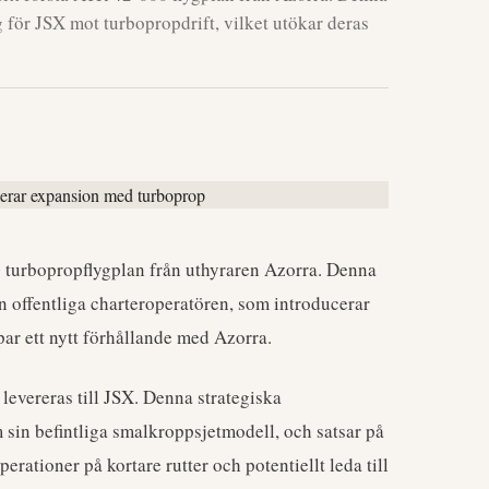
g för JSX mot turbopropdrift, vilket utökar deras
0
turbopropflygplan från uthyraren Azorra. Denna
n offentliga charteroperatören, som introducerar
apar ett nytt förhållande med Azorra.
levereras till JSX. Denna strategiska
 sin befintliga smalkroppsjetmodell, och satsar på
erationer på kortare rutter och potentiellt leda till