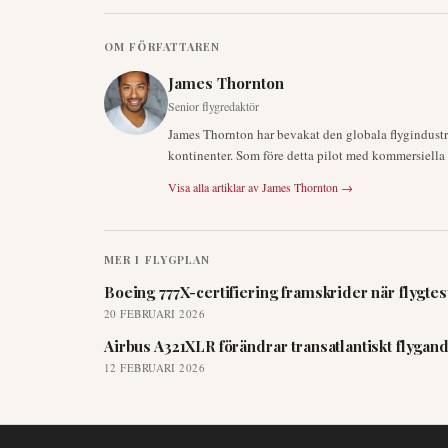
OM FÖRFATTAREN
James Thornton
Senior flygredaktör
James Thornton har bevakat den globala flygindustrin
kontinenter. Som före detta pilot med kommersiella ce
Visa alla artiklar av
James Thornton
→
MER I
FLYGPLAN
Boeing 777X-certifiering framskrider när flygtes
20 FEBRUARI 2026
Airbus A321XLR förändrar transatlantiskt flygand
12 FEBRUARI 2026