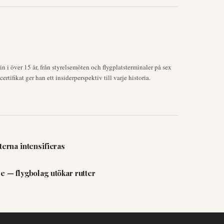
 i över 15 år, från styrelsemöten och flygplatsterminaler på sex
rtifikat ger han ett insiderperspektiv till varje historia.
terna intensifieras
e — flygbolag utökar rutter