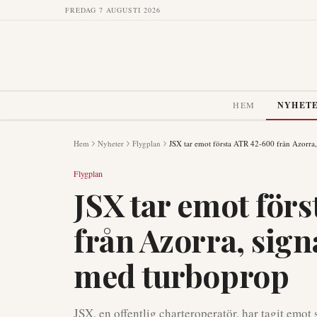
FREDAG 7 AUGUSTI 2026
HEM
NYHET
Hem
Nyheter
Flygplan
JSX tar emot första ATR 42-600 från Azorra
Flygplan
JSX tar emot för
från Azorra, sig
med turboprop
JSX, en offentlig charteroperatör, har tagit emot