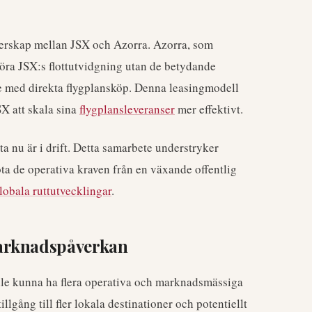
nerskap mellan JSX och Azorra. Azorra, som
ggöra JSX:s flottutvidgning utan de betydande
de med direkta flygplansköp. Denna leasingmodell
SX att skala sina
flygplansleveranser
mer effektivt.
ta nu är i drift. Detta samarbete understryker
ta de operativa kraven från en växande offentlig
lobala ruttutvecklingar
.
arknadspåverkan
lle kunna ha flera operativa och marknadsmässiga
lgång till fler lokala destinationer och potentiellt