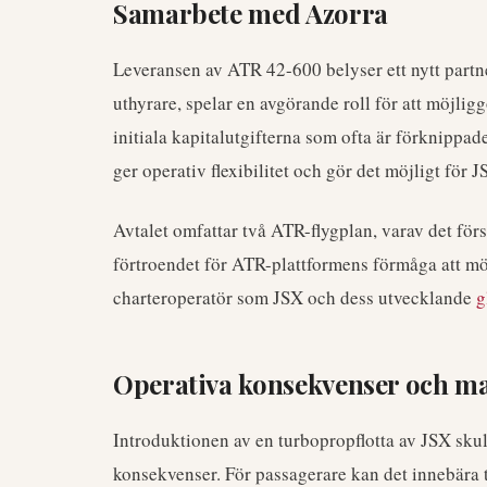
Samarbete med Azorra
Leveransen av ATR 42-600 belyser ett nytt part
uthyrare, spelar en avgörande roll för att möjli
initiala kapitalutgifterna som ofta är förknippa
ger operativ flexibilitet och gör det möjligt för J
Avtalet omfattar två ATR-flygplan, varav det förs
förtroendet för ATR-plattformens förmåga att mö
charteroperatör som JSX och dess utvecklande
g
Operativa konsekvenser och m
Introduktionen av en turbopropflotta av JSX sku
konsekvenser. För passagerare kan det innebära til