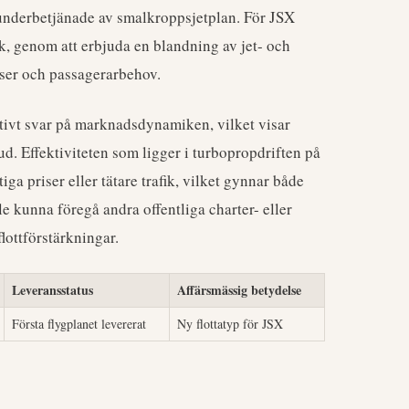
t underbetjänade av smalkroppsjetplan. För JSX
rk, genom att erbjuda en blandning av jet- och
anser och passagerarbehov.
ktivt svar på marknadsdynamiken, vilket visar
d. Effektiviteten som ligger i turbopropdriften på
iga priser eller tätare trafik, vilket gynnar både
e kunna föregå andra offentliga charter- eller
lottförstärkningar.
Leveransstatus
Affärsmässig betydelse
Första flygplanet levererat
Ny flottatyp för JSX