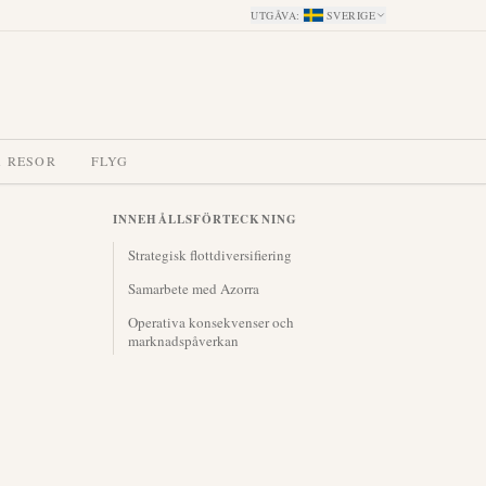
UTGÅVA
:
SVERIGE
A RESOR
FLYG
INNEHÅLLSFÖRTECKNING
Strategisk flottdiversifiering
Samarbete med Azorra
Operativa konsekvenser och
marknadspåverkan