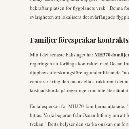
bekräftar platsen för flygplanets vrak." Denna 
svårigheten att lokalisera det svårfångade flygpl
Familjer förespråkar kontrakt
MH370-familje
Mitt i det senaste bakslaget har
regeringen att förlänga kontraktet med Ocean Infi
djuphavsutforskningsföretag under liknande "n
centrerar kring den finansiella strukturen i det 
kostnadsbörda på regeringen om inte återhämtni
En talesperson för MH370-familjerna uttalade: "
hittas. Varje begäran från Ocean Infinity om att 
tvekan." Detta belyser den starka önskan om forts