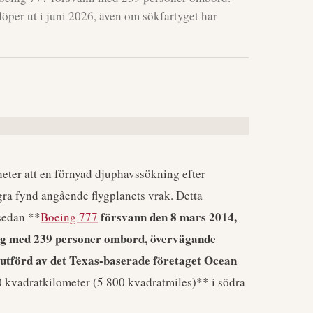
löper ut i juni 2026, även om sökfartyget har
ter att en förnyad djuphavssökning efter
ra fynd angående flygplanets vrak. Detta
försvann den 8 mars 2014,
sedan **
Boeing 777
ing med 239 personer ombord, övervägande
 utförd av det Texas-baserade företaget Ocean
 kvadratkilometer (5 800 kvadratmiles)** i södra