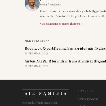
Senior flygredaktör
James Thornton har bevakat den globala flygindustrin
kontinenter. Som före detta pilot med kommersiella ce
Visa alla artiklar av
James Thornton
→
MER I
FLYGPLAN
Boeing 777X-certifiering framskrider när flygtes
20 FEBRUARI 2026
Airbus A321XLR förändrar transatlantiskt flygand
12 FEBRUARI 2026
BEVAKNING
AIR NAMIBIA
AVIATION INTELLIGENCE
Senaste nyheterna
Oberoende flyginformation och