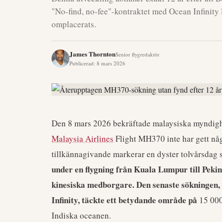
"No-find, no-fee"-kontraktet med Ocean Infinity 
omplacerats.
James Thornton
Senior flygredaktör
Publicerad
:
8 mars 2026
Den 8 mars 2026 bekräftade malaysiska myndighe
Malaysia Airlines
Flight MH370 inte har gett någ
tillkännagivande markerar en dyster tolvårsdag 
under en flygning från Kuala Lumpur till Pek
kinesiska medborgare. Den senaste sökningen,
Infinity, täckte ett betydande område på
15 000
Indiska oceanen.