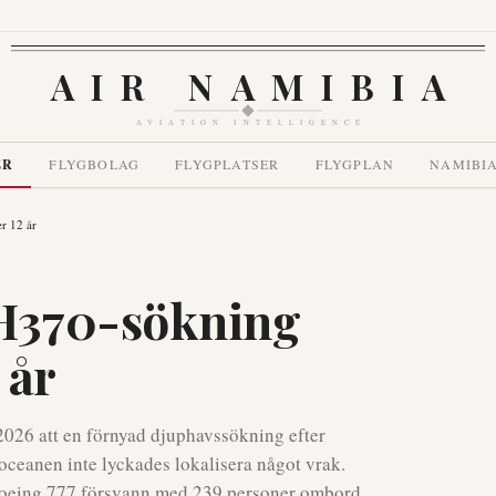
AIR NAMIBIA
AVIATION INTELLIGENCE
ER
FLYGBOLAG
FLYGPLATSER
FLYGPLAN
NAMIBI
r 12 år
H370-sökning
 år
026 att en förnyad djuphavssökning efter
oceanen inte lyckades lokalisera något vrak.
 Boeing 777 försvann med 239 personer ombord.