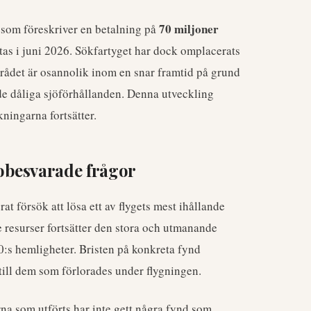
70 miljoner
 som föreskriver en betalning på
tas i juni 2026. Sökfartyget har dock omplacerats
mrådet är osannolik inom en snar framtid på grund
e dåliga sjöförhållanden. Denna utveckling
kningarna fortsätter.
obesvarade frågor
t försök att lösa ett av flygets mest ihållande
 resurser fortsätter den stora och utmanande
:s hemligheter. Bristen på konkreta fynd
till dem som förlorades under flygningen.
a som utförts har inte gett några fynd som