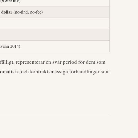
(5 800 mi²)
 dollar
(no-find, no-fee)
svann 2014)
fälligt, representerar en svår period för dem som
diplomatiska och kontraktsmässiga förhandlingar som