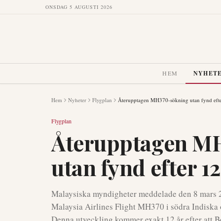
ONSDAG 5 AUGUSTI 2026
HEM
NYHET
Hem
Nyheter
Flygplan
Återupptagen MH370-sökning utan fynd efte
Flygplan
Återupptagen M
utan fynd efter 12
Malaysiska myndigheter meddelade den 8 mars 2
Malaysia Airlines Flight MH370 i södra Indiska 
Denna utveckling kommer exakt 12 år efter att