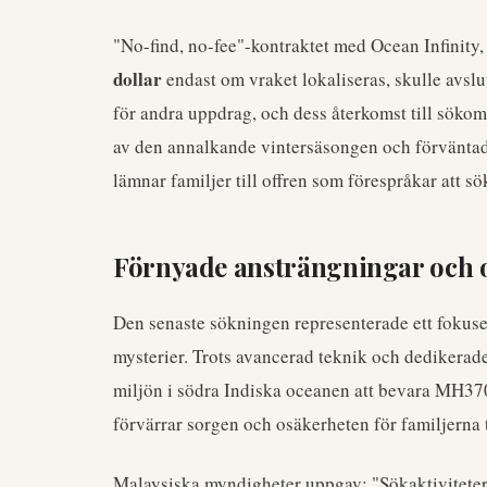
"No-find, no-fee"-kontraktet med Ocean Infinity,
dollar
endast om vraket lokaliseras, skulle avslu
för andra uppdrag, och dess återkomst till söko
av den annalkande vintersäsongen och förväntad
lämnar familjer till offren som förespråkar att sö
Förnyade ansträngningar och 
Den senaste sökningen representerade ett fokusera
mysterier. Trots avancerad teknik och dedikerade
miljön i södra Indiska oceanen att bevara MH370
förvärrar sorgen och osäkerheten för familjerna 
Malaysiska myndigheter uppgav: "Sökaktivitetern