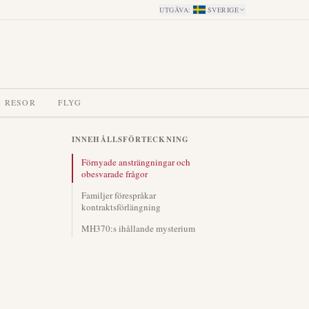
UTGÅVA
:
SVERIGE
A RESOR
FLYG
INNEHÅLLSFÖRTECKNING
Förnyade ansträngningar och
obesvarade frågor
Familjer förespråkar
kontraktsförlängning
MH370:s ihållande mysterium