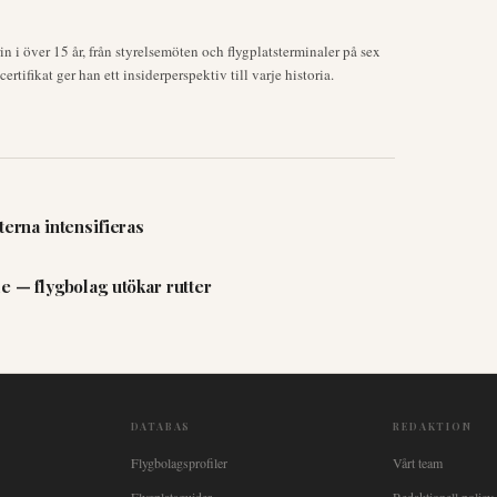
 i över 15 år, från styrelsemöten och flygplatsterminaler på sex
rtifikat ger han ett insiderperspektiv till varje historia.
terna intensifieras
e — flygbolag utökar rutter
DATABAS
REDAKTION
Flygbolagsprofiler
Vårt team