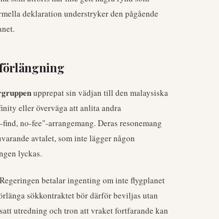
formella deklaration understryker den pågående
anet.
sförlängning
rgruppen
upprepat sin vädjan till den malaysiska
nity eller överväga att anlita andra
o-find, no-fee"-arrangemang. Deras resonemang
nuvarande avtalet, som inte lägger någon
ngen lyckas.
Regeringen betalar ingenting om inte flygplanet
förlänga sökkontraktet bör därför beviljas utan
att utredning och tron att vraket fortfarande kan