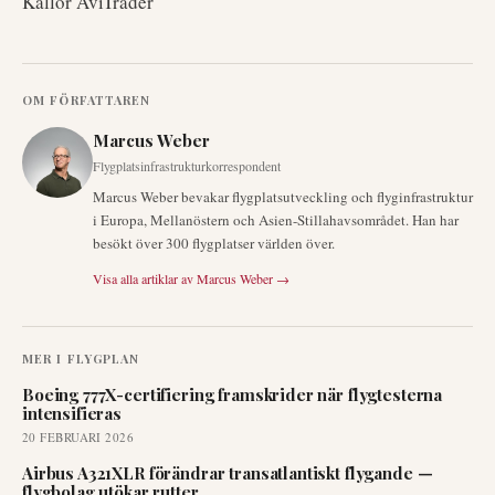
Källor AviTrader
OM FÖRFATTAREN
Marcus Weber
Flygplatsinfrastrukturkorrespondent
Marcus Weber bevakar flygplatsutveckling och flyginfrastruktur
i Europa, Mellanöstern och Asien-Stillahavsområdet. Han har
besökt över 300 flygplatser världen över.
Visa alla artiklar av
Marcus Weber
→
MER I
FLYGPLAN
Boeing 777X-certifiering framskrider när flygtesterna
intensifieras
20 FEBRUARI 2026
Airbus A321XLR förändrar transatlantiskt flygande —
flygbolag utökar rutter