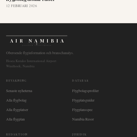
12 FEBRUARI 2026
AIR NAMIBIA
AVIATION INTELLIGENCE
Oberoende flyginformation och branschanalys.
Hosea Kutako International Airport
Windhoek, Namibia
BEVAKNING
DATABAS
Senaste nyheterna
Flygbolagsprofiler
Alla flygbolag
Flygplatsguider
Alla flygplatser
Flygplansspec
Alla flygplan
Namibia Resor
REDAKTION
JURIDIK