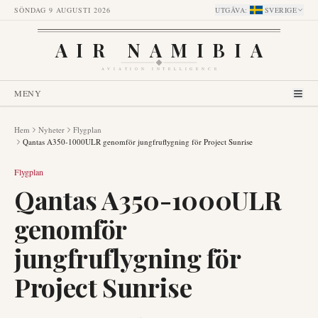
SÖNDAG 9 AUGUSTI 2026
UTGÅVA
:
SVERIGE
AIR NAMIBIA
AVIATION INTELLIGENCE
MENY
Hem
Nyheter
Flygplan
Qantas A350-1000ULR genomför jungfruflygning för Project Sunrise
Flygplan
Qantas A350-1000ULR
genomför
jungfruflygning för
Project Sunrise