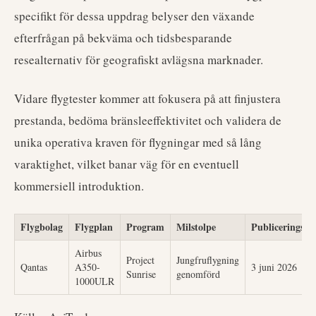
specifikt för dessa uppdrag belyser den växande
efterfrågan på bekväma och tidsbesparande
resealternativ för geografiskt avlägsna marknader.
Vidare flygtester kommer att fokusera på att finjustera
prestanda, bedöma bränsleeffektivitet och validera de
unika operativa kraven för flygningar med så lång
varaktighet, vilket banar väg för en eventuell
kommersiell introduktion.
Flygbolag
Flygplan
Program
Milstolpe
Publiceringsd
Airbus
Project
Jungfruflygning
Qantas
A350-
3 juni 2026
Sunrise
genomförd
1000ULR