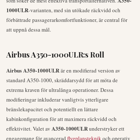
A350-
som söker de mest effektiva transportalternativen.
1000ULR
-varianten, med sin utökade räckvidd och
förbättrade passagerarkomfortfunktioner, är central för
att uppnå dessa mål.
Airbus A350-1000ULR:s Roll
Airbus A350-1000ULR
är en modifierad version av
standard A350-1000, skräddarsydd för att möta de
extrema kraven för ultralånga operationer. Dessa
modifieringar inkluderar vanligtvis ytterligare
bränslekapacitet och potentiellt en lättare
kabinkonfiguration för att maximera räckvidd och
A350-1000ULR
effektivitet. Valet av
understryker ett
engagemang för avancerad
flygplansteknik
och operativ