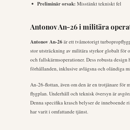
Preliminär orsak:
Misstänkt tekniskt fel
Antonov An-26 i militära opera
Antonov An-26
är ett tvåmotorigt turbopropflygp
stor utsträckning av militära styrkor globalt för 
och fallskärmsoperationer. Dess robusta design h
förhållanden, inklusive avlägsna och oländiga mi
An-26-flottan, även om den är en trotjänare för 
flygplan. Underhåll och teknisk översyn är avgöran
Denna specifika krasch belyser de inneboende ris
har varit i omfattande tjänst.