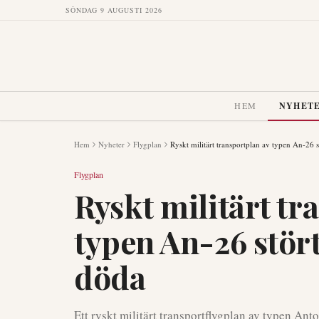
SÖNDAG 9 AUGUSTI 2026
HEM
NYHET
Hem
Nyheter
Flygplan
Ryskt militärt transportplan av typen An-26 
Flygplan
Ryskt militärt tr
typen An-26 stör
döda
Ett ryskt militärt transportflygplan av typen An