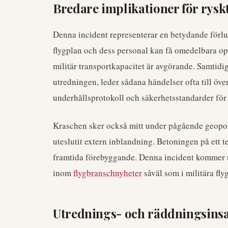
Bredare implikationer för ryskt
Denna incident representerar en betydande förlust
flygplan och dess personal kan få omedelbara ope
militär transportkapacitet är avgörande. Samtidi
utredningen, leder sådana händelser ofta till öve
underhållsprotokoll och säkerhetsstandarder för 
Kraschen sker också mitt under pågående geopol
uteslutit extern inblandning. Betoningen på ett t
framtida förebyggande. Denna incident kommer ut
inom
flygbranschnyheter
såväl som i militära fly
Utrednings- och räddningsinsa