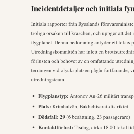
Incidentdetaljer och initiala fy
Initiala rapporter från Rysslands försvarsminist
troliga orsaken till kraschen, och uppger att det
flygplanet. Denna bedömning antyder ett fokus på
Utredningskommittén har inlett en brottsutredning
förlusten och behovet av en omfattande utrednin
terrängen vid olycksplatsen pågår fortfarande, v
utredningsteam.
Flygplanstyp:
Antonov An-26 militärt transp
Plats:
Krimhalvön, Bakhchisarai-distriktet
Dödsfall:
29
(6 besättning, 23 passagerare)
Kontaktförlust:
Tisdag, cirka 18.00 lokal tid