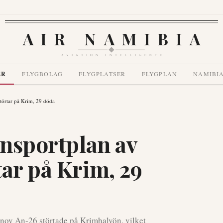
AIR NAMIBIA
AVIATION INTELLIGENCE
ER
FLYGBOLAG
FLYGPLATSER
FLYGPLAN
NAMIBI
störtar på Krim, 29 döda
ansportplan av
tar på Krim, 29
tonov An-26 störtade på Krimhalvön, vilket