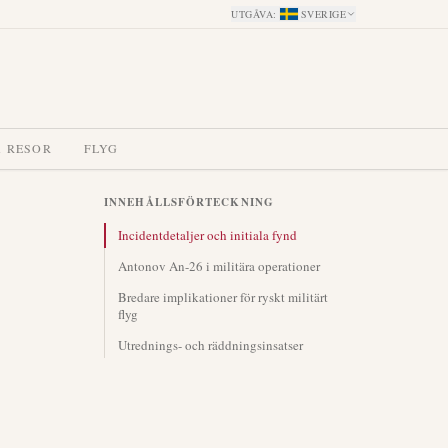
UTGÅVA
:
SVERIGE
A RESOR
FLYG
INNEHÅLLSFÖRTECKNING
Incidentdetaljer och initiala fynd
Antonov An-26 i militära operationer
Bredare implikationer för ryskt militärt
flyg
Utrednings- och räddningsinsatser