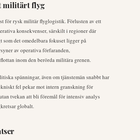
 militärt flyg
 för rysk militär flyglogistik. Förlusten av ett
rativa konsekvenser, särskilt i regioner där
gt som det omedelbara fokuset ligger på
rsyner av operativa förfaranden,
flottan inom den berörda militära grenen.
itiska spänningar, även om tjänstemän snabbt har
ekniskt fel pekar mot intern granskning för
an tvekan att bli föremål för intensiv analys
gkretsar globalt.
tser