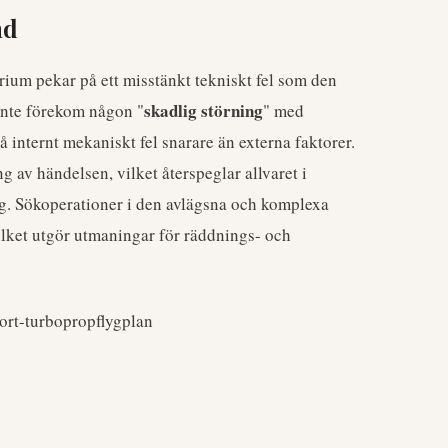
nd
erium pekar på ett misstänkt tekniskt fel som den
skadlig störning
 inte förekom någon "
" med
 internt mekaniskt fel snarare än externa faktorer.
 av händelsen, vilket återspeglar allvaret i
g. Sökoperationer i den avlägsna och komplexa
ilket utgör utmaningar för räddnings- och
ort-turbopropflygplan