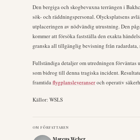
Den bergiga och skogbevuxna terrängen i Bakhch
sök- och räddningspersonal. Olycksplatsens avläg
utplaceringen av nödvändig utrustning. Den på
kommer att försöka fastställa den exakta händels
granska all tillgänglig bevisning från radardata,
Fullständiga detaljer om utredningen förväntas utv
som bidrog till denna tragiska incident. Resulta
framtida
flygplansleveranser
och operativ säkerh
Källor: WSLS
OM FÖRFATTAREN
Marcus Weber