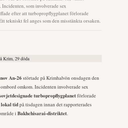
. Incidenten, som involverade sex
fade efter att turbopropflygplanet förlorade
Ett tekniskt fel anges som den misstänkta orsaken.
nov An-26
störtade på Krimhalvön onsdagen den
oner ombord omkom. Incidenten involverade sex
sovjetdesignade turbopropflygplanet
förlorade
 lokal tid
på tisdagen innan det rapporterades
Bakhchisarai-distriktet
 område i
.