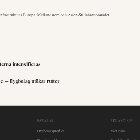
nfrastruktur i Europa, Mellanöstern och Asien-Stillahavsområdet.
terna intensifieras
e — flygbolag utökar rutter
DATABAS
REDAKTION
Flygbolagsprofiler
Vårt team