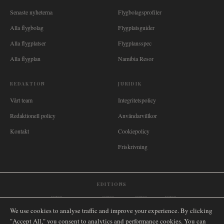
Senaste nyheterna
Flygbolagsprofiler
Alla flygbolag
Flygplatsguider
Alla flygplatser
Flygplansspec
Alla flygplan
Namibia Resor
REDAKTION
JURIDIK
Vårt team
Integritetspolicy
Redaktionell policy
Användarvillkor
Kontakt
Cookiepolicy
Friskrivning
EDITIONS
🌐
International
🇬🇧
United Kingdom
🇦🇺
Australia
🇨🇦
Canada
🇳🇿
New Zealand
We use cookies to analyse traffic and improve your experience. By clicking
🇿🇦
South Africa
🇸🇬
Singapore
🇩🇪
Deutschland
🇳🇱
Nederland
🇫🇷
France
"Accept All," you consent to analytics and performance cookies. You can
🇮🇹
Italia
🇪🇸
España
🇧🇷
Brasil
🇸🇪
Sverige
🇳🇴
Norge
🇩🇰
Danmark