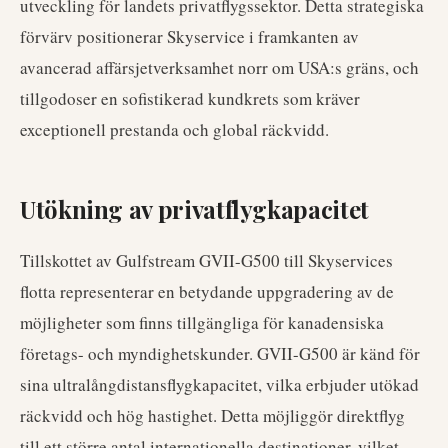
utveckling för landets privatflygssektor. Detta strategiska
förvärv positionerar Skyservice i framkanten av
avancerad affärsjetverksamhet norr om USA:s gräns, och
tillgodoser en sofistikerad kundkrets som kräver
exceptionell prestanda och global räckvidd.
Utökning av privatflygkapacitet
Tillskottet av Gulfstream GVII-G500 till Skyservices
flotta representerar en betydande uppgradering av de
möjligheter som finns tillgängliga för kanadensiska
företags- och myndighetskunder. GVII-G500 är känd för
sina ultralångdistansflygkapacitet, vilka erbjuder utökad
räckvidd och hög hastighet. Detta möjliggör direktflyg
till ett större antal internationella destinationer, vilket