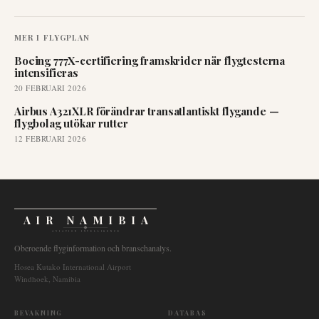
MER I
FLYGPLAN
Boeing 777X-certifiering framskrider när flygtesterna
intensifieras
20 FEBRUARI 2026
Airbus A321XLR förändrar transatlantiskt flygande —
flygbolag utökar rutter
12 FEBRUARI 2026
AIR NAMIBIA
AVIATION INTELLIGENCE
Oberoende flyginformation och branschanalys.
Hosea Kutako International Airport
Windhoek, Namibia
BEVAKNING
DATABAS