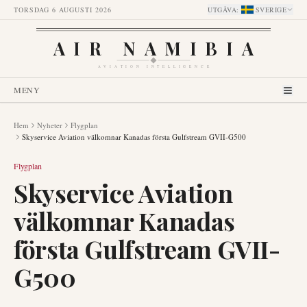
TORSDAG 6 AUGUSTI 2026
UTGÅVA
:
SVERIGE
AIR NAMIBIA
AVIATION INTELLIGENCE
MENY
Hem
Nyheter
Flygplan
Skyservice Aviation välkomnar Kanadas första Gulfstream GVII-G500
Flygplan
Skyservice Aviation
välkomnar Kanadas
första Gulfstream GVII-
G500