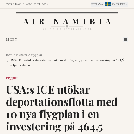
TORSDAG 6 AUGUSTI 2026
UTGÅVA
:
SVERIGE
AIR NAMIBIA
AVIATION INTELLIGENCE
MENY
Hem
Nyheter
Flygplan
USA:s ICE utökar deportationsflotta med 10 nya flygplan i en investering på 464,5
miljoner dollar
Flygplan
USA:s ICE utökar
deportationsflotta med
10 nya flygplan i en
investering på 464,5