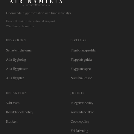
AIR NAMIBIA
AVIATION INTELLIGENCE
Oberoende flyginformation och branschanalys.
Hosea Kutako International Airport
Windhoek, Namibia
BEVAKNING
DATABAS
Senaste nyheterna
Flygbolagsprofiler
Alla flygbolag
Flygplatsguider
Alla flygplatser
Flygplansspec
Alla flygplan
Namibia Resor
REDAKTION
JURIDIK
Vårt team
Integritetspolicy
Redaktionell policy
Användarvillkor
Kontakt
Cookiepolicy
Friskrivning