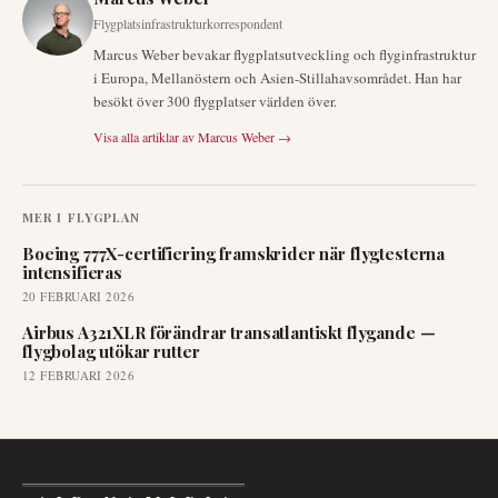
Flygplatsinfrastrukturkorrespondent
Marcus Weber bevakar flygplatsutveckling och flyginfrastruktur
i Europa, Mellanöstern och Asien-Stillahavsområdet. Han har
besökt över 300 flygplatser världen över.
Visa alla artiklar av
Marcus Weber
→
MER I
FLYGPLAN
Boeing 777X-certifiering framskrider när flygtesterna
intensifieras
20 FEBRUARI 2026
Airbus A321XLR förändrar transatlantiskt flygande —
flygbolag utökar rutter
12 FEBRUARI 2026