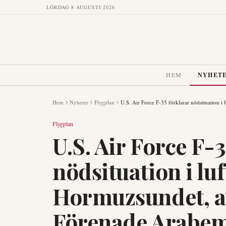
LÖRDAG 8 AUGUSTI 2026
HEM
NYHET
Hem
Nyheter
Flygplan
U.S. Air Force F-35 förklarar nödsituation i
Flygplan
U.S. Air Force F-
nödsituation i lu
Hormuzsundet, av
Förenade Arabem