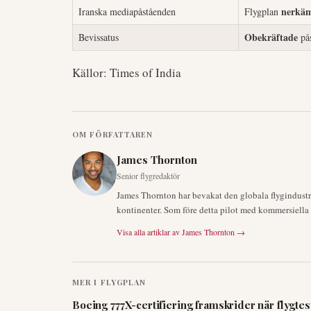
nerkä
Iranska mediapåståenden
Flygplan
Obekräftade
Bevissatus
pås
Källor: Times of India
OM FÖRFATTAREN
James Thornton
Senior flygredaktör
James Thornton har bevakat den globala flygindustrin
kontinenter. Som före detta pilot med kommersiella ce
Visa alla artiklar av
James Thornton
→
MER I
FLYGPLAN
Boeing 777X-certifiering framskrider när flygtes