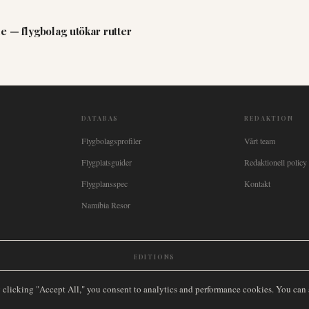
e — flygbolag utökar rutter
DATABAS
REDAKTION
Flygbolagsprofiler
Vårt team
Flygplatsguider
Redaktionell policy
Flygplansspec
Kontakt
Namibia Resor
EDITIONS
New Zealand
🇿🇦
South Africa
🇸🇬
Singapore
🇩🇪
Deutschland
🇳🇱
Nederland
🇫🇷
France
🇮
y clicking "Accept All," you consent to analytics and performance cookies. You can