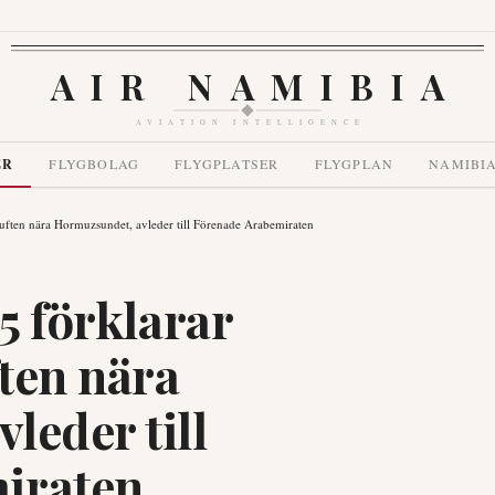
AIR NAMIBIA
AVIATION INTELLIGENCE
ER
FLYGBOLAG
FLYGPLATSER
FLYGPLAN
NAMIBI
 luften nära Hormuzsundet, avleder till Förenade Arabemiraten
35 förklarar
ften nära
leder till
iraten