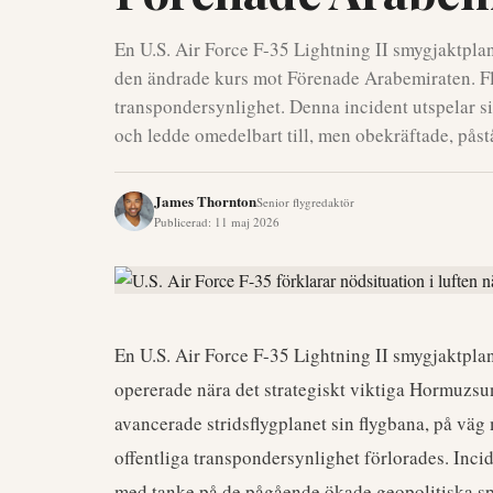
En U.S. Air Force F-35 Lightning II smygjaktp
den ändrade kurs mot Förenade Arabemiraten. Fly
transpondersynlighet. Denna incident utspelar s
och ledde omedelbart till, men obekräftade, påst
James Thornton
Senior flygredaktör
Publicerad
:
11 maj 2026
En U.S. Air Force F-35 Lightning II smygjaktpl
opererade nära det strategiskt viktiga Hormuzsu
avancerade stridsflygplanet sin flygbana, på vä
offentliga transpondersynlighet förlorades. Incid
med tanke på de pågående ökade geopolitiska sp