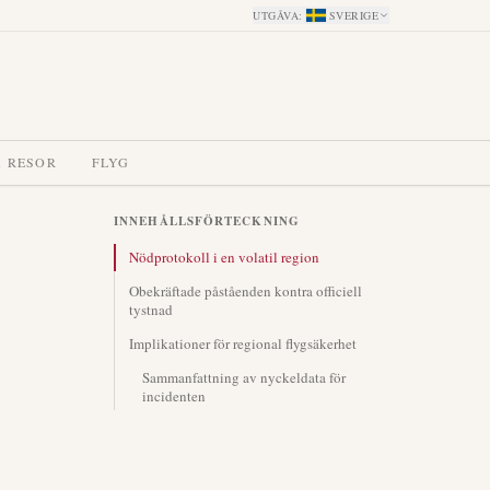
UTGÅVA
:
SVERIGE
A RESOR
FLYG
INNEHÅLLSFÖRTECKNING
Nödprotokoll i en volatil region
Obekräftade påståenden kontra officiell
tystnad
Implikationer för regional flygsäkerhet
Sammanfattning av nyckeldata för
incidenten