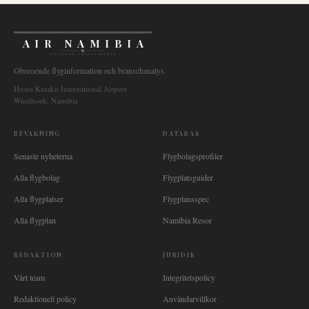
AIR NAMIBIA
AVIATION INTELLIGENCE
Oberoende flyginformation och branschanalys.
Hosea Kutako International Airport
Windhoek, Namibia
BEVAKNING
DATABAS
Senaste nyheterna
Flygbolagsprofiler
Alla flygbolag
Flygplatsguider
Alla flygplatser
Flygplansspec
Alla flygplan
Namibia Resor
REDAKTION
JURIDIK
Vårt team
Integritetspolicy
Redaktionell policy
Användarvillkor