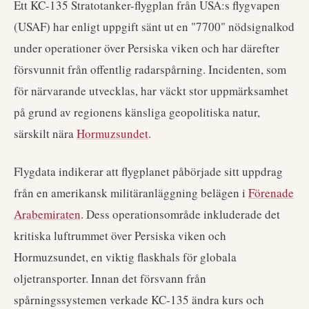
Ett KC-135 Stratotanker-flygplan från USA:s flygvapen
(USAF) har enligt uppgift sänt ut en "7700" nödsignalkod
under operationer över Persiska viken och har därefter
försvunnit från offentlig radarspårning. Incidenten, som
för närvarande utvecklas, har väckt stor uppmärksamhet
på grund av regionens känsliga geopolitiska natur,
särskilt nära
Hormuzsundet
.
Flygdata indikerar att flygplanet påbörjade sitt uppdrag
från en amerikansk militäranläggning belägen i
Förenade
Arabemiraten
. Dess operationsområde inkluderade det
kritiska luftrummet över Persiska viken och
Hormuzsundet, en viktig flaskhals för globala
oljetransporter. Innan det försvann från
spårningssystemen verkade KC-135 ändra kurs och