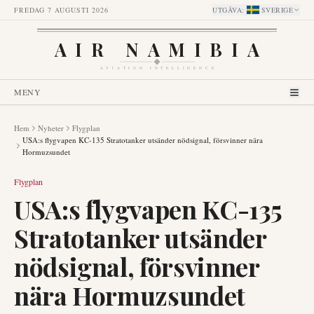
FREDAG 7 AUGUSTI 2026
UTGÅVA
:
SVERIGE
AIR NAMIBIA
AVIATION INTELLIGENCE
MENY
Hem
Nyheter
Flygplan
USA:s flygvapen KC-135 Stratotanker utsänder nödsignal, försvinner nära
Hormuzsundet
Flygplan
USA:s flygvapen KC-135
Stratotanker utsänder
nödsignal, försvinner
nära Hormuzsundet